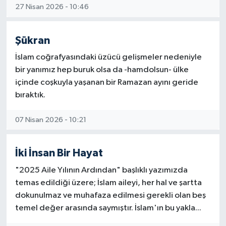
Diyarbakır Müftülüğü
İhtida Haberleri
27 Nisan 2026 - 10:46
Düzce Müftülüğü
YAŞAM
Şükran
Edirne Müftülüğü
İslam coğrafyasındaki üzücü gelişmeler nedeniyle
bir yanımız hep buruk olsa da -hamdolsun- ülke
Elazığ Müftülüğü
içinde coşkuyla yaşanan bir Ramazan ayını geride
bıraktık.
Erzincan Müftülüğü
07 Nisan 2026 - 10:21
Erzurum Müftülüğü
İki İnsan Bir Hayat
Eskişehir Müftülüğü
"2025 Aile Yılının Ardından" başlıklı yazımızda
temas edildiği üzere; İslam aileyi, her hal ve şartta
Gaziantep Müftülüğü
dokunulmaz ve muhafaza edilmesi gerekli olan beş
temel değer arasında saymıştır. İslam'ın bu yakla...
Giresun Müftülüğü