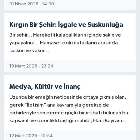
01 Nisan 2026 - 14:00
Gümüşhane Müftülüğü
Hakkari Müftülüğü
Kırgın Bir Şehir: İşgale ve Suskunluğa
Bir şehir… Hareketli kalabalıkların içinde sakin ve
Hatay Müftülüğü
yapayalnız… Hamaset dolu nutukların arasında
suskun ve vakur…
Iğdır Müftülüğü
19 Mart 2026 - 23:24
Isparta Müftülüğü
İstanbul Müftülüğü
Medya, Kültür ve İnanç
Uzunca bir emeğin neticesinde ortaya çıkmış olan,
İzmir Müftülüğü
gerek “İletişim” ana kavramıyla gerekse de
birbirleriyle son derece güçlü bir irtibatı bulunan bu
Kahramanmaraş Müftülüğü
kapsamlı ve derinlikli başlığın sahibi, Hacı Bayram...
Karabük Müftülüğü
12 Mart 2026 - 10:54