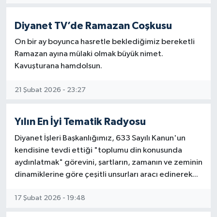
Karaman Müftülüğü
Diyanet TV’de Ramazan Coşkusu
Kars Müftülüğü
On bir ay boyunca hasretle beklediğimiz bereketli
Ramazan ayına mülaki olmak büyük nimet.
Kastamonu Müftülüğü
Kavuşturana hamdolsun.
Kayseri Müftülüğü
21 Şubat 2026 - 23:27
Kilis Müftülüğü
Yılın En İyi Tematik Radyosu
Kırıkkale Müftülüğü
Diyanet İşleri Başkanlığımız, 633 Sayılı Kanun'un
kendisine tevdi ettiği "toplumu din konusunda
Kırklareli Müftülüğü
aydınlatmak" görevini, şartların, zamanın ve zeminin
dinamiklerine göre çeşitli unsurları aracı edinerek...
Kırşehir Müftülüğü
17 Şubat 2026 - 19:48
Kocaeli Müftülüğü