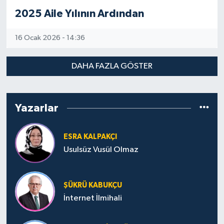
2025 Aile Yılının Ardından
Konya Müftülüğü
16 Ocak 2026 - 14:36
Kütahya Müftülüğü
DAHA FAZLA GÖSTER
Malatya Müftülüğü
Manisa Müftülüğü
Yazarlar
Mardin Müftülüğü
ESRA KALPAKÇI
Mersin Müftülüğü
Usulsüz Vusül Olmaz
Muğla Müftülüğü
ŞÜKRÜ KABUKÇU
Muş Müftülüğü
İnternet İlmihali
Nevşehir Müftülüğü