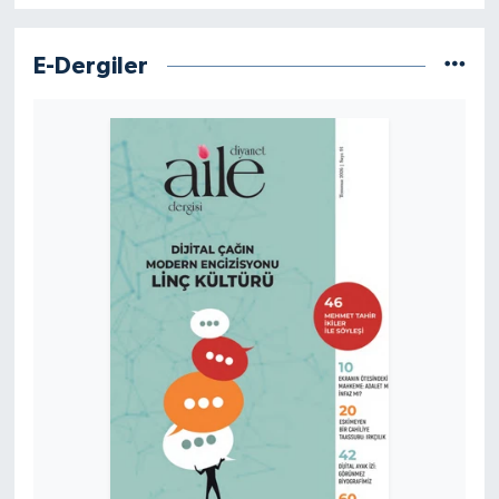
Sivas Müftülüğü
E-Dergiler
Şanlıurfa Müftülüğü
Şırnak Müftülüğü
Tekirdağ Müftülüğü
Tokat Müftülüğü
Trabzon Müftülüğü
Tunceli Müftülüğü
Uşak Müftülüğü
Van Müftülüğü