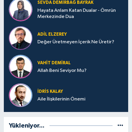
SEVDA DEMIRBAĞ BAYRAK
Hayata Anlam Katan Dualar - Ömrün
Niğde Müftülüğü
Merkezinde Dua
Ordu Müftülüğü
ADIL ELZEREY
Değer Üretmeyen İçerik Ne Üretir?
Osmaniye Müftülüğü
Rize Müftülüğü
VAHIT DEMIRAL
Allah Beni Seviyor Mu?
Sakarya Müftülüğü
Samsun Müftülüğü
İDRIS KALAY
Aile İlişkilerinin Önemi
Siirt Müftülüğü
Sinop Müftülüğü
Yükleniyor...