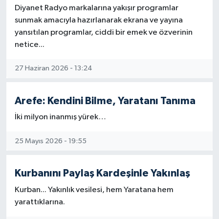
Diyanet Radyo markalarına yakışır programlar
sunmak amacıyla hazırlanarak ekrana ve yayına
Bitlis Müftülüğü
Sağlık
yansıtılan programlar, ciddi bir emek ve özverinin
netice...
Bolu Müftülüğü
Makaleler
27 Haziran 2026 - 13:24
Burdur Müftülüğü
Ekonomi
Bursa Müftülüğü
Duyurular
Arefe: Kendini Bilme, Yaratanı Tanıma
İki milyon inanmış yürek…
Çanakkale Müftülüğü
Podcast
25 Mayıs 2026 - 19:55
Çankırı Müftülüğü
Bilim, Teknoloji
Çorum Müftülüğü
Biyografiler
Kurbanını Paylaş Kardeşinle Yakınlaş
Kurban... Yakınlık vesilesi, hem Yaratana hem
Denizli Müftülüğü
Diyanet TV
yarattıklarına.