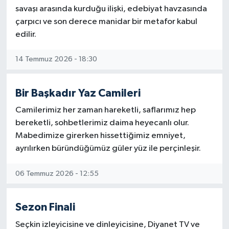
savaşı arasında kurduğu ilişki, edebiyat havzasında
Ardahan Müftülüğü
Kudüs
Hutbeler
çarpıcı ve son derece manidar bir metafor kabul
edilir.
Artvin Müftülüğü
Kurban
DİYANET AKADEMİ
14 Temmuz 2026 - 18:30
Aydın Müftülüğü
Mukabele
DİYANET GENÇLİK
Bir Başkadır Yaz Camileri
Balıkesir Müftülüğü
Peygamberimizin Hayatı
DİYANET RADYO/TV
Camilerimiz her zaman hareketli, saflarımız hep
Bartın Müftülüğü
Ramazan
DEPREM
bereketli, sohbetlerimiz daima heyecanlı olur.
Mabedimize girerken hissettiğimiz emniyet,
Batman Müftülüğü
Sahabeler
Dünya
ayrılırken büründüğümüz güler yüz ile perçinleşir.
06 Temmuz 2026 - 12:55
Bayburt Müftülüğü
Zekat
Eğitim
Bilecik Müftülüğü
Kültür-Sanat
Sezon Finali
Seçkin izleyicisine ve dinleyicisine, Diyanet TV ve
Bingöl Müftülüğü
Aile