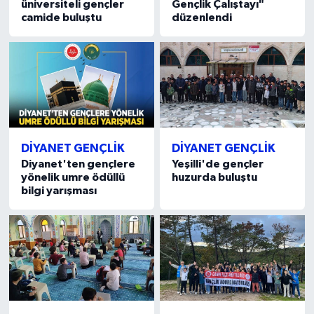
üniversiteli gençler
Gençlik Çalıştayı"
camide buluştu
düzenlendi
Bitlis Müftülüğü
Sağlık
Bolu Müftülüğü
Makaleler
Burdur Müftülüğü
Ekonomi
Bursa Müftülüğü
Duyurular
DİYANET GENÇLİK
DİYANET GENÇLİK
Diyanet'ten gençlere
Yeşilli'de gençler
Çanakkale Müftülüğü
Podcast
yönelik umre ödüllü
huzurda buluştu
bilgi yarışması
Çankırı Müftülüğü
Bilim, Teknoloji
Çorum Müftülüğü
Biyografiler
Denizli Müftülüğü
Diyanet TV