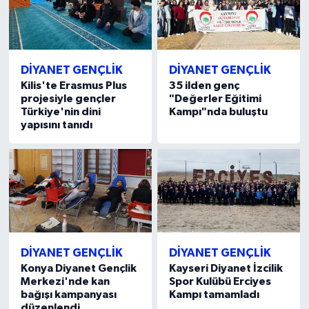
Karaman Müftülüğü
Kars Müftülüğü
DİYANET GENÇLİK
DİYANET GENÇLİK
Kilis'te Erasmus Plus
35 ilden genç
Kastamonu Müftülüğü
projesiyle gençler
"Değerler Eğitimi
Türkiye'nin dini
Kampı"nda buluştu
yapısını tanıdı
Kayseri Müftülüğü
Kilis Müftülüğü
Kırıkkale Müftülüğü
Kırklareli Müftülüğü
DİYANET GENÇLİK
DİYANET GENÇLİK
Kırşehir Müftülüğü
Konya Diyanet Gençlik
Kayseri Diyanet İzcilik
Merkezi'nde kan
Spor Kulübü Erciyes
bağışı kampanyası
Kampı tamamladı
Kocaeli Müftülüğü
düzenlendi