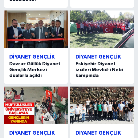
Konya Müftülüğü
Kütahya Müftülüğü
Malatya Müftülüğü
DİYANET GENÇLİK
DİYANET GENÇLİK
Manisa Müftülüğü
Davraz Güllük Diyanet
Eskişehir Diyanet
Gençlik Merkezi
izcileri Mevlid-i Nebi
Mardin Müftülüğü
dualarla açıldı
kampında
Mersin Müftülüğü
Muğla Müftülüğü
Muş Müftülüğü
DİYANET GENÇLİK
DİYANET GENÇLİK
Nevşehir Müftülüğü