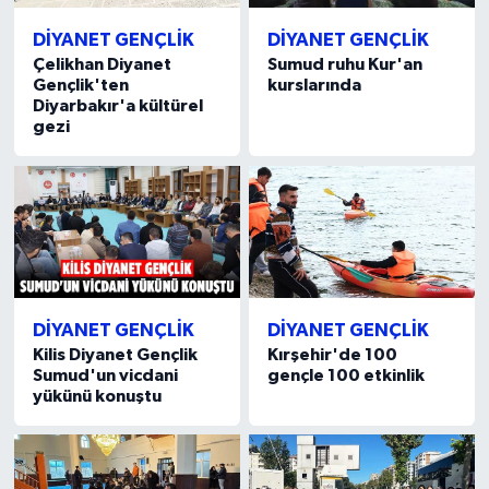
Gümüşhane Müftülüğü
DİYANET GENÇLİK
DİYANET GENÇLİK
Çelikhan Diyanet
Sumud ruhu Kur'an
Hakkari Müftülüğü
Gençlik'ten
kurslarında
Diyarbakır'a kültürel
gezi
Hatay Müftülüğü
Iğdır Müftülüğü
Isparta Müftülüğü
İstanbul Müftülüğü
DİYANET GENÇLİK
DİYANET GENÇLİK
İzmir Müftülüğü
Kilis Diyanet Gençlik
Kırşehir'de 100
Sumud'un vicdani
gençle 100 etkinlik
yükünü konuştu
Kahramanmaraş Müftülüğü
Karabük Müftülüğü