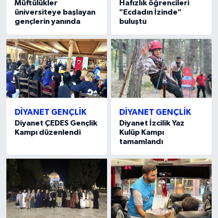
Müftülükler
Hafızlık öğrencileri
üniversiteye başlayan
"Ecdadın İzinde"
gençlerin yanında
buluştu
Niğde Müftülüğü
Ordu Müftülüğü
Osmaniye Müftülüğü
Rize Müftülüğü
DİYANET GENÇLİK
DİYANET GENÇLİK
Diyanet ÇEDES Gençlik
Diyanet İzcilik Yaz
Sakarya Müftülüğü
Kampı düzenlendi
Kulüp Kampı
tamamlandı
Samsun Müftülüğü
Siirt Müftülüğü
Sinop Müftülüğü