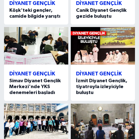
Diyarbakır Müftülüğü
İhtida Haberleri
DİYANET GENÇLİK
DİYANET GENÇLİK
Köşk'teki gençler,
Canik Diyanet Gençlik
camide bilgide yarıştı
gezide buluştu
Düzce Müftülüğü
YAŞAM
Edirne Müftülüğü
Elazığ Müftülüğü
Erzincan Müftülüğü
DİYANET GENÇLİK
DİYANET GENÇLİK
Simav Diyanet Gençlik
İzmit Diyanet Gençlik,
Erzurum Müftülüğü
Merkezi'nde YKS
tiyatroyla izleyiciyle
denemeleri başladı
buluştu
Eskişehir Müftülüğü
Gaziantep Müftülüğü
Giresun Müftülüğü