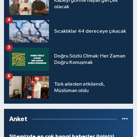
Kabeyi görme hayali gerçek
olacak
4
Sıcaklıklar 44 dereceye çıkacak
5
Doğru Sözlü Olmak: Her Zaman
Doğru Konuşmak
6
Türk aileden etkilendi,
Müslüman oldu
Anket
Sitemizde en çok hangi haberler ilginizi