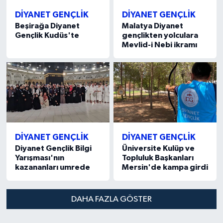
Sivas Müftülüğü
DİYANET GENÇLİK
DİYANET GENÇLİK
Beşirağa Diyanet
Malatya Diyanet
Şanlıurfa Müftülüğü
Gençlik Kudüs'te
gençlikten yolculara
Mevlid-i Nebi ikramı
Şırnak Müftülüğü
Tekirdağ Müftülüğü
Tokat Müftülüğü
Trabzon Müftülüğü
DİYANET GENÇLİK
DİYANET GENÇLİK
Diyanet Gençlik Bilgi
Üniversite Kulüp ve
Tunceli Müftülüğü
Yarışması'nın
Topluluk Başkanları
kazananları umrede
Mersin'de kampa girdi
Uşak Müftülüğü
DAHA FAZLA GÖSTER
Van Müftülüğü