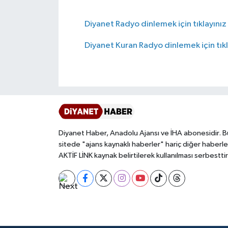
Bitlis Müftülüğü
Sağlık
Diyanet Radyo dinlemek için tıklayınız
Diyanet Kuran Radyo dinlemek için tıkl
Bolu Müftülüğü
Makaleler
Burdur Müftülüğü
Ekonomi
Bursa Müftülüğü
Duyurular
Çanakkale Müftülüğü
Podcast
Diyanet Haber, Anadolu Ajansı ve İHA abonesidir. B
sitede "ajans kaynaklı haberler" hariç diğer haberle
Çankırı Müftülüğü
Bilim, Teknoloji
AKTİF LİNK kaynak belirtilerek kullanılması serbesttir
Çorum Müftülüğü
Biyografiler
Denizli Müftülüğü
Diyanet TV