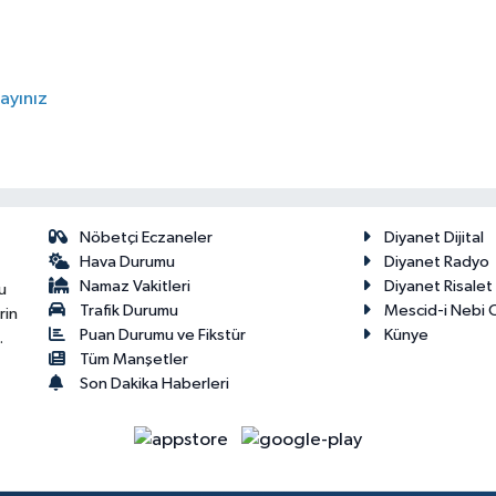
ayınız
Nöbetçi Eczaneler
Diyanet Dijital
Hava Durumu
Diyanet Radyo
Namaz Vakitleri
Diyanet Risale
u
Trafik Durumu
Mescid-i Nebi C
rin
Puan Durumu ve Fikstür
Künye
.
Tüm Manşetler
Son Dakika Haberleri