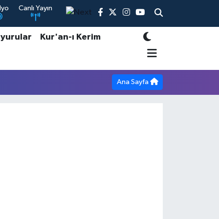
dyo
Canlı Yayın
yurular
Kur'an-ı Kerim
Ana Sayfa