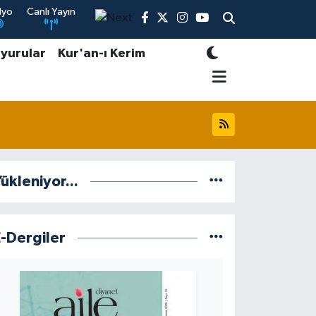
dyo
Canlı Yayın
yurular
Kur'an-ı Kerim
ükleniyor...
E-Dergiler