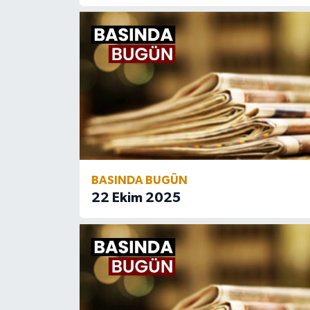
Karaman Müftülüğü
Kars Müftülüğü
Kastamonu Müftülüğü
Kayseri Müftülüğü
Kilis Müftülüğü
BASINDA BUGÜN
Kırıkkale Müftülüğü
22 Ekim 2025
Kırklareli Müftülüğü
Kırşehir Müftülüğü
Kocaeli Müftülüğü