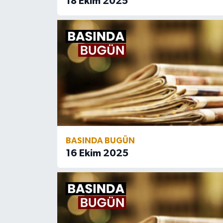
18 Ekim 2025
Niğde Müftülüğü
Ordu Müftülüğü
Osmaniye Müftülüğü
Rize Müftülüğü
Sakarya Müftülüğü
BASINDA BUGÜN
Samsun Müftülüğü
16 Ekim 2025
Siirt Müftülüğü
Sinop Müftülüğü