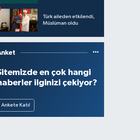
Türk aileden etkilendi,
Müslüman oldu
Anket
Sitemizde en çok hangi
haberler ilginizi çekiyor?
Ankete Katıl