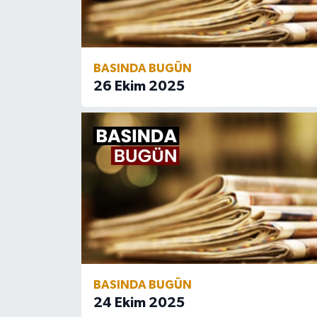
Gümüşhane Müftülüğü
Hakkari Müftülüğü
BASINDA BUGÜN
Hatay Müftülüğü
26 Ekim 2025
Iğdır Müftülüğü
Isparta Müftülüğü
İstanbul Müftülüğü
İzmir Müftülüğü
Kahramanmaraş Müftülüğü
BASINDA BUGÜN
Karabük Müftülüğü
24 Ekim 2025