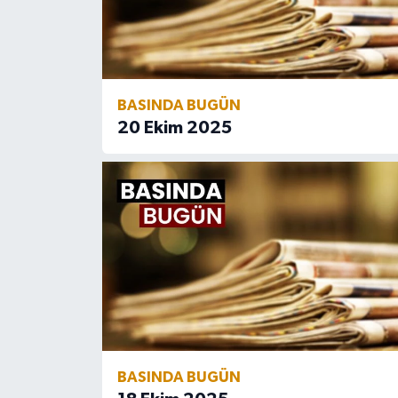
Konya Müftülüğü
Kütahya Müftülüğü
BASINDA BUGÜN
Malatya Müftülüğü
20 Ekim 2025
Manisa Müftülüğü
Mardin Müftülüğü
Mersin Müftülüğü
Muğla Müftülüğü
Muş Müftülüğü
BASINDA BUGÜN
Nevşehir Müftülüğü