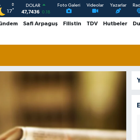
Foto Galeri
Videolar
Yazarlar
Ra
DOLAR
°
17
47,7436
0.18
EURO
ündem
Safi Arpaguş
Filistin
TDV
Hutbeler
Du
55,2510
0.32
STERLİN
64,4811
0.38
GRAM ALTIN
6660.55
0.03
BİST100
13.779
-14
Y