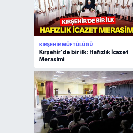
Niğde Müftülüğü
Ordu Müftülüğü
KIRŞEHIR MÜFTÜLÜĞÜ
Osmaniye Müftülüğü
Kırşehir'de bir ilk: Hafızlık İcazet
Merasimi
Rize Müftülüğü
Sakarya Müftülüğü
Samsun Müftülüğü
Siirt Müftülüğü
Sinop Müftülüğü