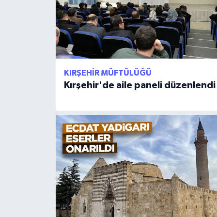
Gümüşhane Müftülüğü
Hakkari Müftülüğü
Hatay Müftülüğü
KIRŞEHIR MÜFTÜLÜĞÜ
Iğdır Müftülüğü
Kırşehir'de aile paneli düzenlendi
Isparta Müftülüğü
İstanbul Müftülüğü
İzmir Müftülüğü
Kahramanmaraş Müftülüğü
Karabük Müftülüğü