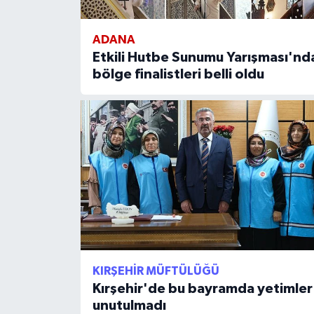
Bitlis Müftülüğü
Sağlık
ADANA
Etkili Hutbe Sunumu Yarışması'nd
Bolu Müftülüğü
Makaleler
bölge finalistleri belli oldu
Burdur Müftülüğü
Ekonomi
Bursa Müftülüğü
Duyurular
Çanakkale Müftülüğü
Podcast
Çankırı Müftülüğü
Bilim, Teknoloji
Çorum Müftülüğü
Biyografiler
KIRŞEHIR MÜFTÜLÜĞÜ
Denizli Müftülüğü
Diyanet TV
Kırşehir'de bu bayramda yetimler
unutulmadı