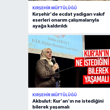
Karaman Müftülüğü
KIRŞEHIR MÜFTÜLÜĞÜ
Kırşehir'de ecdat yadigarı vakıf
Kars Müftülüğü
eserleri onarım çalışmalarıyla
ayağa kaldırıldı
Kastamonu Müftülüğü
Kayseri Müftülüğü
Kilis Müftülüğü
Kırıkkale Müftülüğü
Kırklareli Müftülüğü
Kırşehir Müftülüğü
KIRŞEHIR MÜFTÜLÜĞÜ
Akbulut: Kur'an'ın ne istediğini
bilerek yaşamalı
Kocaeli Müftülüğü