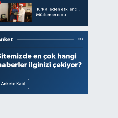
Türk aileden etkilendi,
Müslüman oldu
Anket
Sitemizde en çok hangi
haberler ilginizi çekiyor?
Ankete Katıl