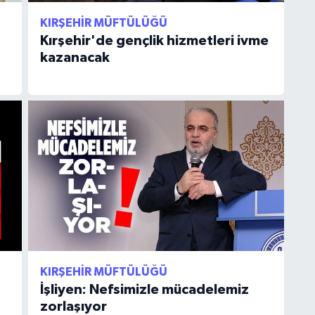
KIRŞEHIR MÜFTÜLÜĞÜ
Kırşehir'de gençlik hizmetleri ivme
kazanacak
KIRŞEHIR MÜFTÜLÜĞÜ
İşliyen: Nefsimizle mücadelemiz
zorlaşıyor