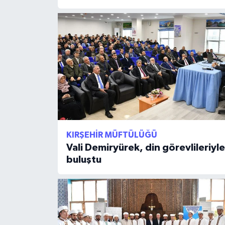
Konya Müftülüğü
Kütahya Müftülüğü
Malatya Müftülüğü
Manisa Müftülüğü
Mardin Müftülüğü
KIRŞEHIR MÜFTÜLÜĞÜ
Vali Demiryürek, din görevlileriyle
Mersin Müftülüğü
buluştu
Muğla Müftülüğü
Muş Müftülüğü
Nevşehir Müftülüğü