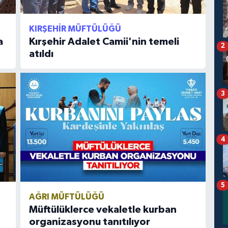
KIRŞEHIR MÜFTÜLÜĞÜ
a
Kırşehir Adalet Camii'nin temeli
2
atıldı
3
4
5
AĞRI MÜFTÜLÜĞÜ
Müftülüklerce vekaletle kurban
organizasyonu tanıtılıyor