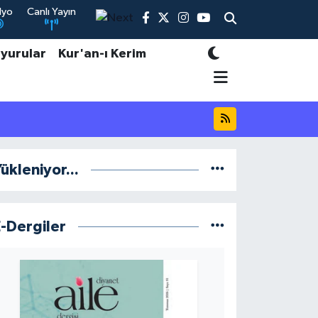
dyo
Canlı Yayın
yurular
Kur'an-ı Kerim
ükleniyor...
E-Dergiler