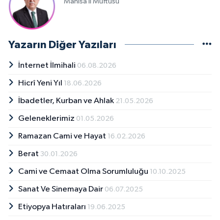
Manisa İl Müftüsü
Sivas Müftülüğü
Şanlıurfa Müftülüğü
Yazarın Diğer Yazıları
Şırnak Müftülüğü
İnternet İlmihali
06.08.2026
Tekirdağ Müftülüğü
Hicrî Yeni Yıl
18.06.2026
İbadetler, Kurban ve Ahlak
21.05.2026
Tokat Müftülüğü
Geleneklerimiz
01.05.2026
Trabzon Müftülüğü
Ramazan Cami ve Hayat
16.02.2026
Berat
30.01.2026
Tunceli Müftülüğü
Cami ve Cemaat Olma Sorumluluğu
10.10.2025
Uşak Müftülüğü
Sanat Ve Sinemaya Dair
06.07.2025
Van Müftülüğü
Etiyopya Hatıraları
19.06.2025