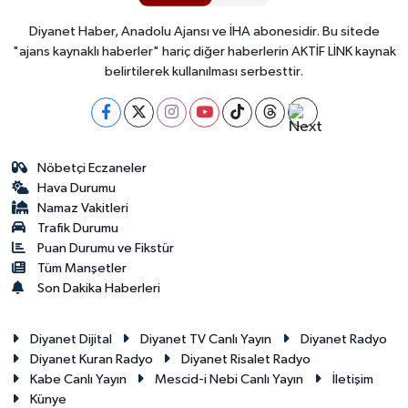
Diyanet Haber, Anadolu Ajansı ve İHA abonesidir. Bu sitede
"ajans kaynaklı haberler" hariç diğer haberlerin AKTİF LİNK kaynak
belirtilerek kullanılması serbesttir.
Nöbetçi Eczaneler
Hava Durumu
Namaz Vakitleri
Trafik Durumu
Puan Durumu ve Fikstür
Tüm Manşetler
Son Dakika Haberleri
Diyanet Dijital
Diyanet TV Canlı Yayın
Diyanet Radyo
Diyanet Kuran Radyo
Diyanet Risalet Radyo
Kabe Canlı Yayın
Mescid-i Nebi Canlı Yayın
İletişim
Künye