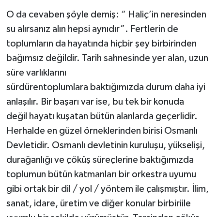
O da cevaben şöyle demiş: “ Haliç’in neresinden
Ardahan Müftülüğü
Kudüs
Hutbeler
su alırsanız alın hepsi aynıdır”. Fertlerin de
Artvin Müftülüğü
Kurban
DİYANET AKADEMİ
toplumların da hayatında hiçbir şey birbirinden
bağımsız değildir. Tarih sahnesinde yer alan, uzun
Aydın Müftülüğü
Mukabele
DİYANET GENÇLİK
süre varlıklarını
sürdürentoplumlara baktığımızda durum daha iyi
Balıkesir Müftülüğü
Peygamberimizin Hayatı
DİYANET RADYO/TV
anlaşılır. Bir başarı var ise, bu tek bir konuda
değil hayatı kuşatan bütün alanlarda geçerlidir.
Bartın Müftülüğü
Ramazan
DEPREM
Herhalde en güzel örneklerinden birisi Osmanlı
Batman Müftülüğü
Sahabeler
Dünya
Devletidir. Osmanlı devletinin kuruluşu, yükselişi,
durağanlığı ve çöküş süreçlerine baktığımızda
Bayburt Müftülüğü
Zekat
Eğitim
toplumun bütün katmanları bir orkestra uyumu
gibi ortak bir dil / yol / yöntem ile çalışmıştır. İlim,
Bilecik Müftülüğü
Kültür-Sanat
sanat, idare, üretim ve diğer konular birbiriile
Bingöl Müftülüğü
Aile