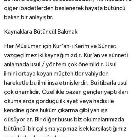
Gümüşhane Müftülüğü
diğer ibadetlerden beslenerek hayata bütüncül
bakan bir anlayıştır.
Hakkari Müftülüğü
Kaynaklara Bütüncül Bakmak
Hatay Müftülüğü
Her Müslüman için Kur'an-ı Kerim ve Sünnet
Iğdır Müftülüğü
vazgeçilmez iki kaynağımızdır. Kur’an ve sünneti
anlamada usul / yöntem çok önemlidir. Usul
Isparta Müftülüğü
ilmini ortaya koyan müçtehitler vahiyden
hareketle bu ilmi inşa etmişlerdir. Bu itibarla usul
İstanbul Müftülüğü
çok önemlidir. Özellikle bazen gençler yaptıkları
İzmir Müftülüğü
okumalarda gördüğü ilk ayet veya hadis ile
kendine göre hüküm çıkarma gibi yanlışa
Kahramanmaraş Müftülüğü
düşüyorlar. Bir diğer husus biz okumalarımızda
bütüncül bir çalışma yapmaz isek karşılaştığımız
Karabük Müftülüğü