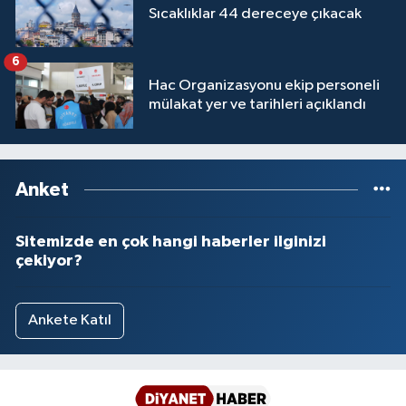
Sıcaklıklar 44 dereceye çıkacak
6
Hac Organizasyonu ekip personeli
mülakat yer ve tarihleri açıklandı
Anket
Sitemizde en çok hangi haberler ilginizi
çekiyor?
Ankete Katıl