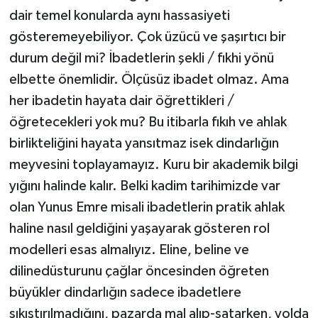
dair temel konularda aynı hassasiyeti
Konya Müftülüğü
gösteremeyebiliyor. Çok üzücü ve şaşırtıcı bir
durum değil mi? İbadetlerin şekli / fıkhi yönü
Kütahya Müftülüğü
elbette önemlidir. Ölçüsüz ibadet olmaz. Ama
her ibadetin hayata dair öğrettikleri /
Malatya Müftülüğü
öğretecekleri yok mu? Bu itibarla fıkıh ve ahlak
Manisa Müftülüğü
birlikteliğini hayata yansıtmaz isek dindarlığın
meyvesini toplayamayız. Kuru bir akademik bilgi
Mardin Müftülüğü
yığını halinde kalır. Belki kadim tarihimizde var
olan Yunus Emre misali ibadetlerin pratik ahlak
Mersin Müftülüğü
haline nasıl geldiğini yaşayarak gösteren rol
Muğla Müftülüğü
modelleri esas almalıyız. Eline, beline ve
dilinedüsturunu çağlar öncesinden öğreten
Muş Müftülüğü
büyükler dindarlığın sadece ibadetlere
sıkıştırılmadığını, pazarda mal alıp-satarken, yolda
Nevşehir Müftülüğü