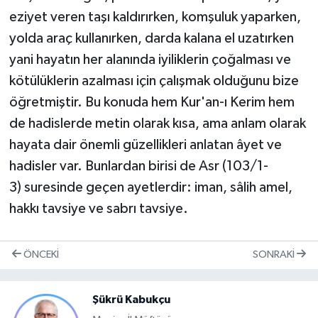
eziyet veren taşı kaldırırken, komşuluk yaparken,
Niğde Müftülüğü
yolda araç kullanırken, darda kalana el uzatırken
yani hayatın her alanında iyiliklerin çoğalması ve
Ordu Müftülüğü
kötülüklerin azalması için çalışmak olduğunu bize
öğretmiştir. Bu konuda hem Kur'an-ı Kerim hem
Osmaniye Müftülüğü
de hadislerde metin olarak kısa, ama anlam olarak
hayata dair önemli güzellikleri anlatan âyet ve
Rize Müftülüğü
hadisler
var. Bunlardan birisi de Asr (103/1-
Sakarya Müftülüğü
3) suresinde geçen ayetlerdir: iman, sâlih amel,
hakkı tavsiye ve sabrı tavsiye.
Samsun Müftülüğü
Siirt Müftülüğü
ÖNCEKI
SONRAKI
Sinop Müftülüğü
Şükrü Kabukçu