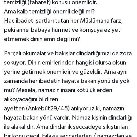
temizliği (taharet) konusu önemlidir.
Diyarbakır Müftülüğü
İhtida Haberleri
Ama kalb temizliği önemli değil mi?
Düzce Müftülüğü
YAŞAM
Hac ibadeti şartları tutan her Müslümana farz,
peki anne-babaya hürmet ve komşuya eziyet
Edirne Müftülüğü
etmemek dinin emri değil mi?
Elazığ Müftülüğü
Parçalı okumalar ve bakışlar dindarlığımızı da zora
sokuyor. Dinin emirlerinden hangisi olursa olsun
Erzincan Müftülüğü
yerine getirmek önemlidir ve güzeldir. Ama aynı
Erzurum Müftülüğü
zamanda her ibadetin hayata bakan yönü de yok
mu? Mesela, namazın insanı kötülüklerden
Eskişehir Müftülüğü
alıkoyacağını bildiren
ayetten (Ankebût29/45) anlıyoruz ki, namazın
Gaziantep Müftülüğü
hayata bakan yönü vardır. Namaz kişinin dindarlığı
ile alakalıdır. Ama dindarlık seccadeye sıkıştırılan
Giresun Müftülüğü
bir konu değil, bilakis seccadeden / namazdan ve