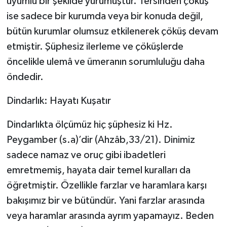
uyumlu bir şekilde yürümüştür. Tersinden çöküş
ise sadece bir kurumda veya bir konuda değil,
Bitlis Müftülüğü
Sağlık
bütün kurumlar olumsuz etkilenerek çöküş devam
etmiştir. Şüphesiz ilerleme ve çöküşlerde
Bolu Müftülüğü
Makaleler
öncelikle ulemâ ve ümeranın sorumluluğu daha
Burdur Müftülüğü
Ekonomi
öndedir.
Dindarlık: Hayatı Kuşatır
Bursa Müftülüğü
Duyurular
Dindarlıkta ölçümüz hiç şüphesiz ki Hz.
Çanakkale Müftülüğü
Podcast
Peygamber (s.a)’dir (Ahzâb,33/21). Dinimiz
Çankırı Müftülüğü
Bilim, Teknoloji
sadece namaz ve oruç gibi ibadetleri
emretmemiş, hayata dair temel kuralları da
Çorum Müftülüğü
Biyografiler
öğretmiştir. Özellikle farzlar ve haramlara karşı
bakışımız bir ve bütündür. Yani farzlar arasında
Denizli Müftülüğü
Diyanet TV
veya haramlar arasında ayrım yapamayız. Beden