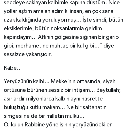
secdeye saklayan kalbimle kapına düştüm. Nice
Gümüşhane Müftülüğü
yollar aştım ama anladım ki insan, en çok sana
uzak kaldığında yoruluyormuş… İşte şimdi, bütün
Hakkari Müftülüğü
eksiklerimle, bütün noksanlarımla geldim
Hatay Müftülüğü
kapındayım… Affının gölgesine sığınan bir garip
gibi, merhametine muhtaç bir kul gibi…” diye
Iğdır Müftülüğü
sessizce yakarışıdır.
Isparta Müftülüğü
Kâbe…
İstanbul Müftülüğü
Yeryüzünün kalbi… Mekke’nin ortasında, siyah
örtüsüne bürünen sessiz bir ihtişam… Beytullah;
İzmir Müftülüğü
asırlardır milyonlarca kalbin aynı hasrette
buluştuğu kutlu makam… Ne bir saltanatın
Kahramanmaraş Müftülüğü
simgesi ne de bir milletin mülkü…
Karabük Müftülüğü
O, kulun Rabbine yönelişinin yeryüzündeki en