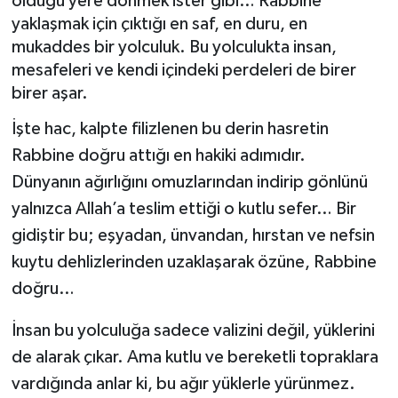
olduğu yere dönmek ister gibi… Rabbine
yaklaşmak için çıktığı en saf, en duru, en
Ardahan Müftülüğü
Kudüs
Hutbeler
mukaddes bir yolculuk. Bu yolculukta insan,
mesafeleri ve kendi içindeki perdeleri de birer
Artvin Müftülüğü
Kurban
DİYANET AKADEMİ
birer aşar.
Aydın Müftülüğü
Mukabele
DİYANET GENÇLİK
İşte hac, kalpte filizlenen bu derin hasretin
Rabbine doğru attığı en hakiki adımıdır.
Balıkesir Müftülüğü
Peygamberimizin Hayatı
DİYANET RADYO/TV
Dünyanın ağırlığını omuzlarından indirip gönlünü
yalnızca Allah’a teslim ettiği o kutlu sefer… Bir
Bartın Müftülüğü
Ramazan
DEPREM
gidiştir bu; eşyadan, ünvandan, hırstan ve nefsin
Batman Müftülüğü
Sahabeler
Dünya
kuytu dehlizlerinden uzaklaşarak özüne, Rabbine
doğru…
Bayburt Müftülüğü
Zekat
Eğitim
İnsan bu yolculuğa sadece valizini değil, yüklerini
Bilecik Müftülüğü
Kültür-Sanat
de alarak çıkar. Ama kutlu ve bereketli topraklara
vardığında anlar ki, bu ağır yüklerle yürünmez.
Bingöl Müftülüğü
Aile