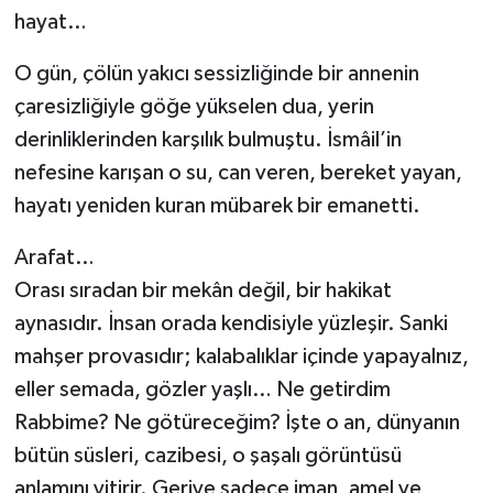
Sivas Müftülüğü
hayat…
Şanlıurfa Müftülüğü
O gün, çölün yakıcı sessizliğinde bir annenin
çaresizliğiyle göğe yükselen dua, yerin
Şırnak Müftülüğü
derinliklerinden karşılık bulmuştu. İsmâil’in
nefesine karışan o su, can veren, bereket yayan,
Tekirdağ Müftülüğü
hayatı yeniden kuran mübarek bir emanetti.
Tokat Müftülüğü
Arafat…
Orası sıradan bir mekân değil, bir hakikat
Trabzon Müftülüğü
aynasıdır. İnsan orada kendisiyle yüzleşir. Sanki
Tunceli Müftülüğü
mahşer provasıdır; kalabalıklar içinde yapayalnız,
eller semada, gözler yaşlı… Ne getirdim
Uşak Müftülüğü
Rabbime? Ne götüreceğim? İşte o an, dünyanın
bütün süsleri, cazibesi, o şaşalı görüntüsü
Van Müftülüğü
anlamını yitirir. Geriye sadece iman, amel ve