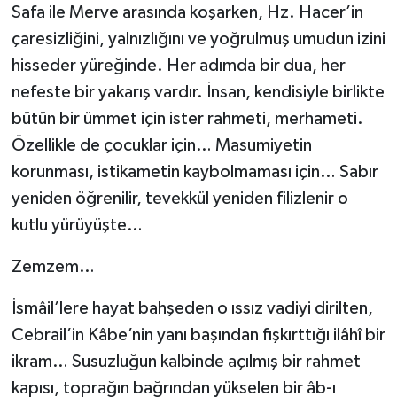
Safa ile Merve arasında koşarken, Hz. Hacer’in
çaresizliğini, yalnızlığını ve yoğrulmuş umudun izini
Niğde Müftülüğü
hisseder yüreğinde. Her adımda bir dua, her
Ordu Müftülüğü
nefeste bir yakarış vardır. İnsan, kendisiyle birlikte
bütün bir ümmet için ister rahmeti, merhameti.
Osmaniye Müftülüğü
Özellikle de çocuklar için… Masumiyetin
korunması, istikametin kaybolmaması için… Sabır
Rize Müftülüğü
yeniden öğrenilir, tevekkül yeniden filizlenir o
kutlu yürüyüşte…
Sakarya Müftülüğü
Zemzem…
Samsun Müftülüğü
İsmâil’lere hayat bahşeden o ıssız vadiyi dirilten,
Siirt Müftülüğü
Cebrail’in Kâbe’nin yanı başından fışkırttığı ilâhî bir
ikram… Susuzluğun kalbinde açılmış bir rahmet
Sinop Müftülüğü
kapısı, toprağın bağrından yükselen bir âb-ı