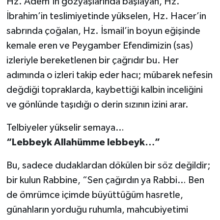
Hz. Âdem’in gözyaşlarında başlayan, Hz.
Diyarbakır Müftülüğü
İhtida Haberleri
İbrahim’in teslimiyetinde yükselen, Hz. Hacer’in
Düzce Müftülüğü
YAŞAM
sabrında çoğalan, Hz. İsmail’in boyun eğişinde
kemale eren ve Peygamber Efendimizin (sas)
Edirne Müftülüğü
izleriyle bereketlenen bir çağrıdır bu. Her
adımında o izleri takip eder hacı; mübarek nefesin
Elazığ Müftülüğü
değdiği topraklarda, kaybettiği kalbin inceliğini
Erzincan Müftülüğü
ve gönlünde taşıdığı o derin sızının izini arar.
Telbiyeler yükselir semaya…
Erzurum Müftülüğü
“Lebbeyk Allahümme lebbeyk…”
Eskişehir Müftülüğü
Bu, sadece dudaklardan dökülen bir söz değildir;
Gaziantep Müftülüğü
bir kulun Rabbine, “Sen çağırdın ya Rabbi… Ben
de ömrümce içimde büyüttüğüm hasretle,
Giresun Müftülüğü
günahların yorduğu ruhumla, mahcubiyetimi