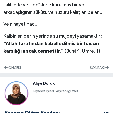
salihlerle ve sıddîklerle kurulmuş bir yol
arkadaşlığının sükûtu ve huzuru kalır; an be an…
Ve nihayet hac…
Kalbin en derin yerinde şu müjdeyi yaşamaktır:
“Allah tarafından kabul edilmiş bir haccın
karşılığı ancak cennettir.”
(Buhârî, Umre, 1)
ÖNCEKI
SONRAKI
Aliye Doruk
Diyanet İşleri Başkanlığı Vaiz