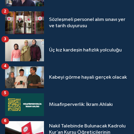
2
Sözleşmeli personel alım sınavı yer
ve tarih duyurusu
3
Üç kız kardeşin hafızlık yolculuğu
4
Kabeyi görme hayali gerçek olacak
5
Misafirperverlik: İkram Ahlakı
6
Nakil Talebinde Bulunacak Kadrolu
Kur’an Kursu Öğreticilerinin