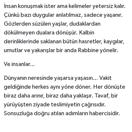
İnsan konuşmak ister ama kelimeler yetersiz kalır.
Konya Müftülüğü
Çünkü bazı duygular anlatılmaz, sadece yaşanır.
Gözlerden süzülen yaşlar, dudaklardan
Kütahya Müftülüğü
dökülmeyen dualara dönüşür. Kalbin
derinliklerinde saklanan bütün hasretler, kaygılar,
Malatya Müftülüğü
umutlar ve yakarışlar bir anda Rabbine yönelir.
Manisa Müftülüğü
Ve insanlar…
Mardin Müftülüğü
Dünyanın neresinde yaşarsa yaşasın… Vakit
geldiğinde herkes aynı yöne döner. Her dönüşte
Mersin Müftülüğü
biraz daha arınır, biraz daha yaklaşır. Tavaf, bir
Muğla Müftülüğü
yürüyüşten ziyade teslimiyetin çağrısıdır.
Sonsuzluğa doğru atılan adımların habercisidir.
Muş Müftülüğü
Nevşehir Müftülüğü