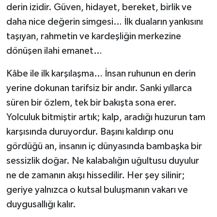
derin izidir. Güven, hidayet, bereket, birlik ve
Karaman Müftülüğü
daha nice değerin simgesi… İlk duaların yankısını
taşıyan, rahmetin ve kardeşliğin merkezine
Kars Müftülüğü
dönüşen ilahi emanet…
Kastamonu Müftülüğü
Kâbe ile ilk karşılaşma… İnsan ruhunun en derin
yerine dokunan tarifsiz bir andır. Sanki yıllarca
Kayseri Müftülüğü
süren bir özlem, tek bir bakışta sona erer.
Kilis Müftülüğü
Yolculuk bitmiştir artık; kalp, aradığı huzurun tam
karşısında duruyordur. Başını kaldırıp onu
Kırıkkale Müftülüğü
gördüğü an, insanın iç dünyasında bambaşka bir
sessizlik doğar. Ne kalabalığın uğultusu duyulur
Kırklareli Müftülüğü
ne de zamanın akışı hissedilir. Her şey silinir;
Kırşehir Müftülüğü
geriye yalnızca o kutsal buluşmanın vakarı ve
duygusallığı kalır.
Kocaeli Müftülüğü