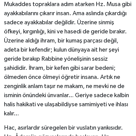
Mukaddes topraklara adım atarken Hz. Musa gibi
ayakkabılarını çıkarır insan. Ama aslında çıkardığı
Bitlis Müftülüğü
Sağlık
sadece ayakkabılar değildir. Üzerine sinmiş
Bolu Müftülüğü
Makaleler
öfkeyi, kırgınlığı, kini ve hasedi de geride bırakır.
Üzerine aldığı ihram, bir kumaş parçası değil,
Burdur Müftülüğü
Ekonomi
adeta bir kefendir; kulun dünyaya ait her şeyi
geride bırakıp Rabbine yönelişinin sessiz
Bursa Müftülüğü
Duyurular
şahididir. İhram, bir kefen gibi sarar bedeni;
Çanakkale Müftülüğü
Podcast
ölmeden önce ölmeyi öğretir insana. Artık ne
zenginlik anlam taşır ne makam, ne mevki ne de
Çankırı Müftülüğü
Bilim, Teknoloji
isminin önündeki ünvanlar… Geriye sadece kalbin
halis hakikati ve ulaşabildiyse samimiyeti ve ihlası
Çorum Müftülüğü
Biyografiler
kalır…
Denizli Müftülüğü
Diyanet TV
Hac, asırlardır süregelen bir vuslatın yankısıdır.