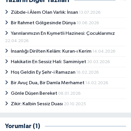
Yazarın Diğer Yazıları
Zübde-i Âlem Olan Varlık: İnsan
13.07.2026
Bir Rahmet Gölgesinde Dünya
10.06.2026
Yarınlarımızın En Kıymetli Hazinesi: Çocuklarımız
22.04.2026
İnsanlığı Dirilten Kelâm: Kuran-ı Kerim
14.04.2026
Hakikatin En Sessiz Hali: Samimiyet
30.03.2026
Hoş Geldin Ey Şehr-i Ramazan
18.02.2026
Bir Avuç Dua, Bir Damla Merhamet
14.02.2026
Gönle Düşen Bereket
08.01.2026
Zikir: Kalbin Sessiz Duası
20.10.2025
Yorumlar (1)