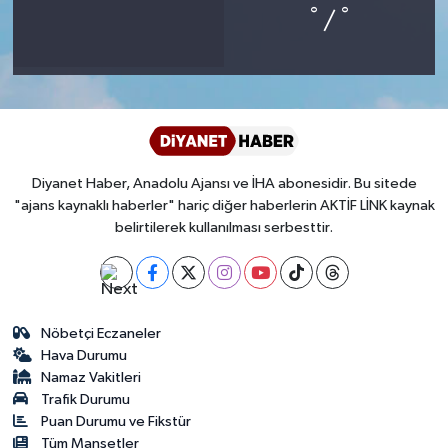
°
°
/
Bitlis Müftülüğü
Sağlık
Bolu Müftülüğü
Makaleler
Burdur Müftülüğü
Ekonomi
Diyanet Haber, Anadolu Ajansı ve İHA abonesidir. Bu sitede
Bursa Müftülüğü
Duyurular
"ajans kaynaklı haberler" hariç diğer haberlerin AKTİF LİNK kaynak
belirtilerek kullanılması serbesttir.
Çanakkale Müftülüğü
Podcast
Çankırı Müftülüğü
Bilim, Teknoloji
Nöbetçi Eczaneler
Çorum Müftülüğü
Biyografiler
Hava Durumu
Namaz Vakitleri
Trafik Durumu
Denizli Müftülüğü
Diyanet TV
Puan Durumu ve Fikstür
Tüm Manşetler