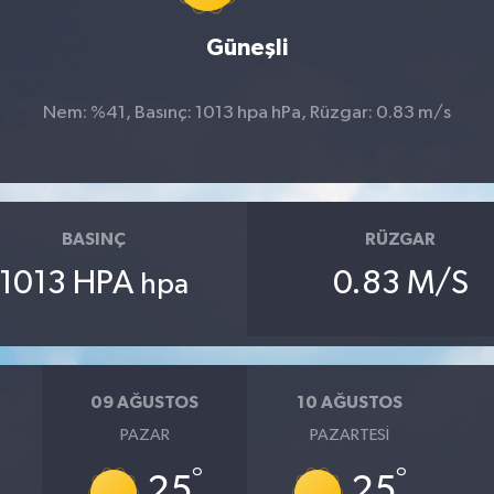
Güneşli
Nem: %41, Basınç: 1013 hpa hPa, Rüzgar: 0.83 m/s
BASINÇ
RÜZGAR
1013 HPA
0.83 M/S
hpa
09 AĞUSTOS
10 AĞUSTOS
PAZAR
PAZARTESI
°
°
25
25