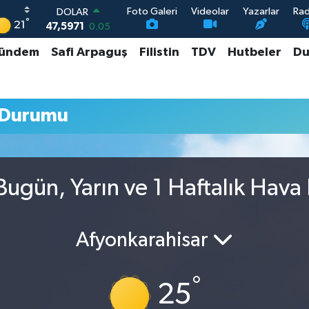
Foto Galeri
Videolar
Yazarlar
Ra
DOLAR
°
21
47,5971
0.05
EURO
ündem
Safi Arpaguş
Filistin
TDV
Hutbeler
Du
55,1336
0.18
STERLİN
64,2534
0.22
GRAM ALTIN
 Durumu
6518.23
0.39
BİST100
13.703
0
Bugün, Yarın ve 1 Haftalık Hav
Afyonkarahisar
°
25