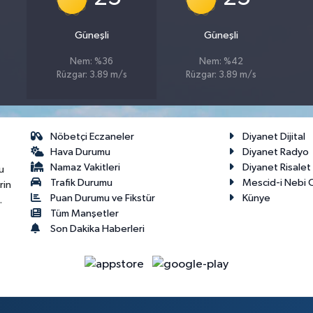
Güneşli
Güneşli
Nem: %36
Nem: %42
Rüzgar: 3.89 m/s
Rüzgar: 3.89 m/s
Nöbetçi Eczaneler
Diyanet Dijital
Hava Durumu
Diyanet Radyo
Namaz Vakitleri
Diyanet Risale
u
Trafik Durumu
Mescid-i Nebi C
rin
Puan Durumu ve Fikstür
Künye
.
Tüm Manşetler
Son Dakika Haberleri