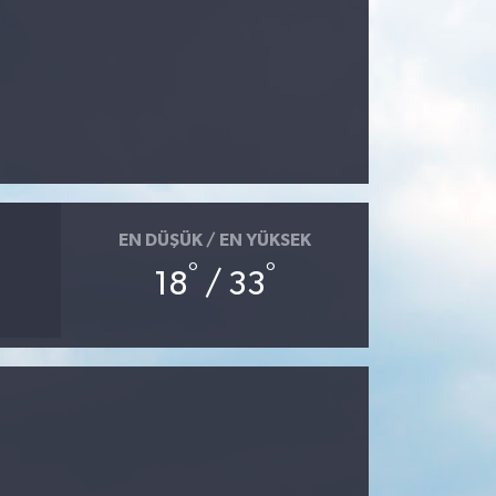
EN DÜŞÜK / EN YÜKSEK
°
°
18
/ 33