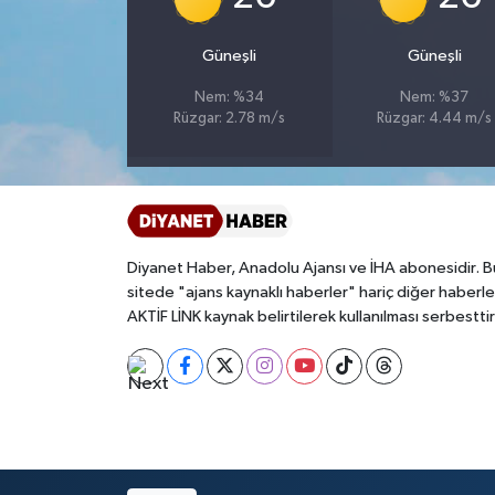
Bitlis Müftülüğü
Sağlık
Güneşli
Güneşli
Nem: %34
Nem: %37
Bolu Müftülüğü
Makaleler
Rüzgar: 2.78 m/s
Rüzgar: 4.44 m/s
Burdur Müftülüğü
Ekonomi
Bursa Müftülüğü
Duyurular
Diyanet Haber, Anadolu Ajansı ve İHA abonesidir. B
Çanakkale Müftülüğü
Podcast
sitede "ajans kaynaklı haberler" hariç diğer haberle
AKTİF LİNK kaynak belirtilerek kullanılması serbesttir
Çankırı Müftülüğü
Bilim, Teknoloji
Çorum Müftülüğü
Biyografiler
Denizli Müftülüğü
Diyanet TV