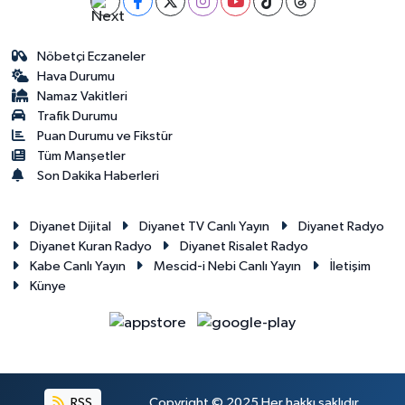
Gümüşhane Müftülüğü
Nöbetçi Eczaneler
Hakkari Müftülüğü
Hava Durumu
Namaz Vakitleri
Hatay Müftülüğü
Trafik Durumu
Puan Durumu ve Fikstür
Iğdır Müftülüğü
Tüm Manşetler
Son Dakika Haberleri
Isparta Müftülüğü
Diyanet Dijital
Diyanet TV Canlı Yayın
Diyanet Radyo
İstanbul Müftülüğü
Diyanet Kuran Radyo
Diyanet Risalet Radyo
Kabe Canlı Yayın
Mescid-i Nebi Canlı Yayın
İletişim
Künye
İzmir Müftülüğü
Kahramanmaraş Müftülüğü
Karabük Müftülüğü
RSS
Copyright © 2025 Her hakkı saklıdır.