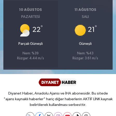
Diyarbakır Müftülüğü
İhtida Haberleri
10 AĞUSTOS
11 AĞUSTOS
Düzce Müftülüğü
YAŞAM
PAZARTESI
SALI
°
°
Edirne Müftülüğü
22
21
Elazığ Müftülüğü
Parçalı Güneşli
Güneşli
Nem: %39
Nem: %43
Erzincan Müftülüğü
Rüzgar: 4.44 m/s
Rüzgar: 3.61 m/s
Erzurum Müftülüğü
Eskişehir Müftülüğü
Diyanet Haber, Anadolu Ajansı ve İHA abonesidir. Bu sitede
Gaziantep Müftülüğü
"ajans kaynaklı haberler" hariç diğer haberlerin AKTİF LİNK kaynak
belirtilerek kullanılması serbesttir.
Giresun Müftülüğü