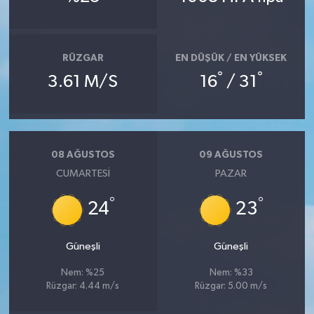
Bitlis Müftülüğü
Sağlık
RÜZGAR
EN DÜŞÜK / EN YÜKSEK
Bolu Müftülüğü
Makaleler
°
°
3.61 M/S
16
/ 31
Burdur Müftülüğü
Ekonomi
Bursa Müftülüğü
Duyurular
08 AĞUSTOS
09 AĞUSTOS
CUMARTESI
PAZAR
Çanakkale Müftülüğü
Podcast
°
°
24
23
Çankırı Müftülüğü
Bilim, Teknoloji
Çorum Müftülüğü
Biyografiler
Güneşli
Güneşli
Nem: %25
Nem: %33
Denizli Müftülüğü
Diyanet TV
Rüzgar: 4.44 m/s
Rüzgar: 5.00 m/s