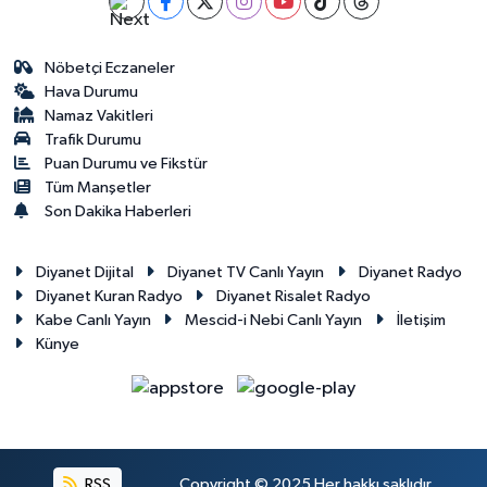
Gümüşhane Müftülüğü
Nöbetçi Eczaneler
Hakkari Müftülüğü
Hava Durumu
Namaz Vakitleri
Hatay Müftülüğü
Trafik Durumu
Puan Durumu ve Fikstür
Iğdır Müftülüğü
Tüm Manşetler
Son Dakika Haberleri
Isparta Müftülüğü
Diyanet Dijital
Diyanet TV Canlı Yayın
Diyanet Radyo
İstanbul Müftülüğü
Diyanet Kuran Radyo
Diyanet Risalet Radyo
Kabe Canlı Yayın
Mescid-i Nebi Canlı Yayın
İletişim
Künye
İzmir Müftülüğü
Kahramanmaraş Müftülüğü
Karabük Müftülüğü
RSS
Copyright © 2025 Her hakkı saklıdır.