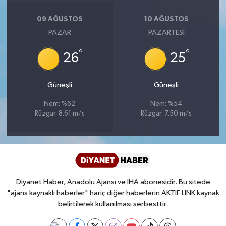
Diyarbakır Müftülüğü
İhtida Haberleri
09 AĞUSTOS
10 AĞUSTOS
Düzce Müftülüğü
YAŞAM
PAZAR
PAZARTESI
°
°
Edirne Müftülüğü
26
25
Elazığ Müftülüğü
Güneşli
Güneşli
Nem: %62
Nem: %54
Erzincan Müftülüğü
Rüzgar: 8.61 m/s
Rüzgar: 7.50 m/s
Erzurum Müftülüğü
Eskişehir Müftülüğü
Diyanet Haber, Anadolu Ajansı ve İHA abonesidir. Bu sitede
Gaziantep Müftülüğü
"ajans kaynaklı haberler" hariç diğer haberlerin AKTİF LİNK kaynak
belirtilerek kullanılması serbesttir.
Giresun Müftülüğü