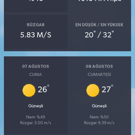
Bitlis Müftülüğü
Sağlık
RÜZGAR
EN DÜŞÜK / EN YÜKSEK
Bolu Müftülüğü
Makaleler
°
°
5.83 M/S
20
/ 32
Burdur Müftülüğü
Ekonomi
Bursa Müftülüğü
Duyurular
07 AĞUSTOS
08 AĞUSTOS
CUMA
CUMARTESI
Çanakkale Müftülüğü
Podcast
°
°
26
27
Çankırı Müftülüğü
Bilim, Teknoloji
Çorum Müftülüğü
Biyografiler
Güneşli
Güneşli
Nem: %49
Nem: %50
Denizli Müftülüğü
Diyanet TV
Rüzgar: 5.00 m/s
Rüzgar: 6.39 m/s