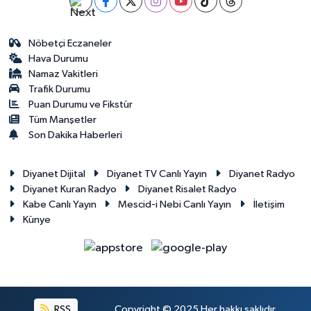
Gümüşhane Müftülüğü
Nöbetçi Eczaneler
Hakkari Müftülüğü
Hava Durumu
Namaz Vakitleri
Hatay Müftülüğü
Trafik Durumu
Puan Durumu ve Fikstür
Iğdır Müftülüğü
Tüm Manşetler
Son Dakika Haberleri
Isparta Müftülüğü
Diyanet Dijital
Diyanet TV Canlı Yayın
Diyanet Radyo
İstanbul Müftülüğü
Diyanet Kuran Radyo
Diyanet Risalet Radyo
Kabe Canlı Yayın
Mescid-i Nebi Canlı Yayın
İletişim
Künye
İzmir Müftülüğü
Kahramanmaraş Müftülüğü
Karabük Müftülüğü
RSS
Copyright © 2025 Her hakkı saklıdır.