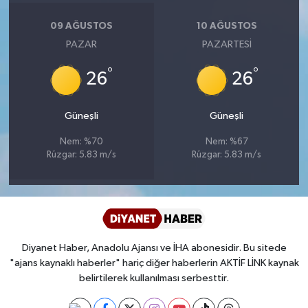
Diyarbakır Müftülüğü
İhtida Haberleri
09 AĞUSTOS
10 AĞUSTOS
Düzce Müftülüğü
YAŞAM
PAZAR
PAZARTESI
°
°
Edirne Müftülüğü
26
26
Elazığ Müftülüğü
Güneşli
Güneşli
Nem: %70
Nem: %67
Erzincan Müftülüğü
Rüzgar: 5.83 m/s
Rüzgar: 5.83 m/s
Erzurum Müftülüğü
Eskişehir Müftülüğü
Diyanet Haber, Anadolu Ajansı ve İHA abonesidir. Bu sitede
Gaziantep Müftülüğü
"ajans kaynaklı haberler" hariç diğer haberlerin AKTİF LİNK kaynak
belirtilerek kullanılması serbesttir.
Giresun Müftülüğü