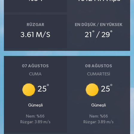
Bitlis Müftülüğü
Sağlık
RÜZGAR
EN DÜŞÜK / EN YÜKSEK
Bolu Müftülüğü
Makaleler
°
°
3.61 M/S
21
/ 29
Burdur Müftülüğü
Ekonomi
Bursa Müftülüğü
Duyurular
07 AĞUSTOS
08 AĞUSTOS
CUMA
CUMARTESI
Çanakkale Müftülüğü
Podcast
°
°
25
25
Çankırı Müftülüğü
Bilim, Teknoloji
Çorum Müftülüğü
Biyografiler
Güneşli
Güneşli
Nem: %66
Nem: %66
Denizli Müftülüğü
Diyanet TV
Rüzgar: 3.89 m/s
Rüzgar: 3.89 m/s