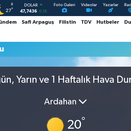
Foto Galeri
Videolar
Yazarlar
Ra
DOLAR
°
27
47,7436
0.18
EURO
ündem
Safi Arpaguş
Filistin
TDV
Hutbeler
Du
55,2510
0.32
STERLİN
64,4811
0.38
GRAM ALTIN
u
6660.55
0.03
BİST100
13.779
-14
n, Yarın ve 1 Haftalık Hava D
Ardahan
°
20