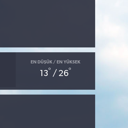
EN DÜŞÜK / EN YÜKSEK
°
°
13
/ 26