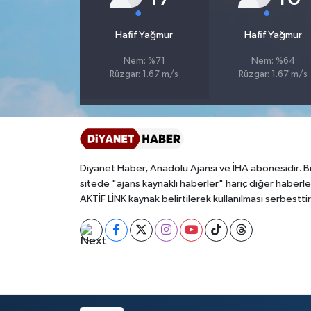
Bitlis Müftülüğü
Sağlık
Hafif Yağmur
Hafif Yağmur
Nem: %71
Nem: %64
Bolu Müftülüğü
Makaleler
Rüzgar: 1.67 m/s
Rüzgar: 1.67 m/s
Burdur Müftülüğü
Ekonomi
Bursa Müftülüğü
Duyurular
Diyanet Haber, Anadolu Ajansı ve İHA abonesidir. B
Çanakkale Müftülüğü
Podcast
sitede "ajans kaynaklı haberler" hariç diğer haberle
AKTİF LİNK kaynak belirtilerek kullanılması serbesttir
Çankırı Müftülüğü
Bilim, Teknoloji
Çorum Müftülüğü
Biyografiler
Denizli Müftülüğü
Diyanet TV