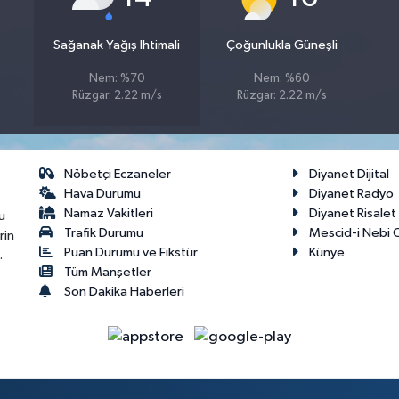
Sağanak Yağış Ihtimali
Çoğunlukla Güneşli
Nem: %70
Nem: %60
Rüzgar: 2.22 m/s
Rüzgar: 2.22 m/s
Nöbetçi Eczaneler
Diyanet Dijital
Hava Durumu
Diyanet Radyo
Namaz Vakitleri
Diyanet Risale
u
Trafik Durumu
Mescid-i Nebi C
rin
Puan Durumu ve Fikstür
Künye
.
Tüm Manşetler
Son Dakika Haberleri