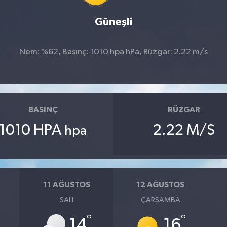
Güneşli
Nem: %62, Basınç: 1010 hpa hPa, Rüzgar: 2.22 m/s
BASINÇ
RÜZGAR
1010 HPA
2.22 M/S
hpa
11 AĞUSTOS
12 AĞUSTOS
SALI
ÇARŞAMBA
°
°
14
16