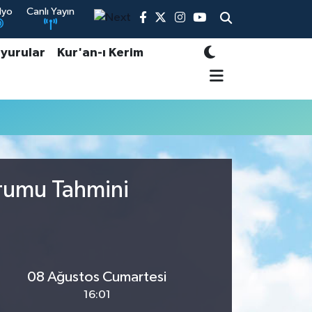
dyo
Canlı Yayın
yurular
Kur'an-ı Kerim
urumu Tahmini
08 Ağustos Cumartesi
16:01