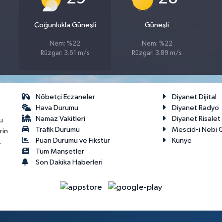
Çoğunlukla Güneşli
Güneşli
Nem: %22
Nem: %22
Rüzgar: 3.61 m/s
Rüzgar: 3.89 m/s
Nöbetçi Eczaneler
Diyanet Dijital
Hava Durumu
Diyanet Radyo
Namaz Vakitleri
Diyanet Risale
u
Trafik Durumu
Mescid-i Nebi C
rin
Puan Durumu ve Fikstür
Künye
.
Tüm Manşetler
Son Dakika Haberleri