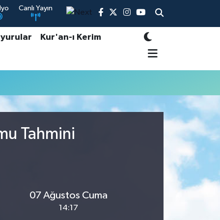
dyo
Canlı Yayın
yurular
Kur'an-ı Kerim
umu Tahmini
07 Ağustos Cuma
14:17