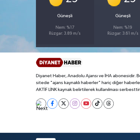
Bitlis Müftülüğü
Sağlık
Güneşli
Güneşli
Nem: %17
Nem: %19
Bolu Müftülüğü
Makaleler
Rüzgar: 3.89 m/s
Rüzgar: 3.61 m/s
Burdur Müftülüğü
Ekonomi
Bursa Müftülüğü
Duyurular
Diyanet Haber, Anadolu Ajansı ve İHA abonesidir. B
Çanakkale Müftülüğü
Podcast
sitede "ajans kaynaklı haberler" hariç diğer haberle
AKTİF LİNK kaynak belirtilerek kullanılması serbesttir
Çankırı Müftülüğü
Bilim, Teknoloji
Çorum Müftülüğü
Biyografiler
Denizli Müftülüğü
Diyanet TV