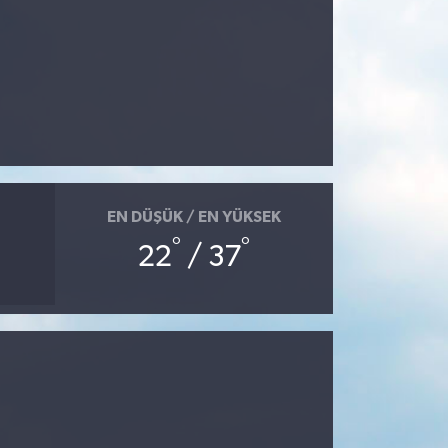
EN DÜŞÜK / EN YÜKSEK
°
°
22
/ 37