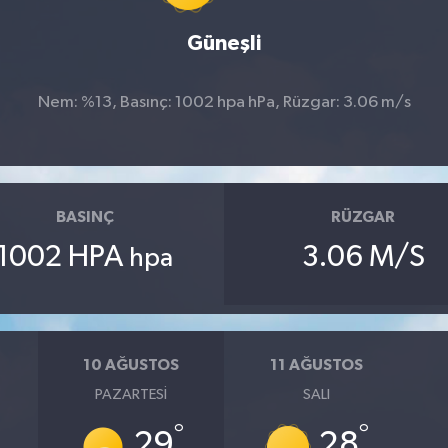
Güneşli
Nem: %13, Basınç: 1002 hpa hPa, Rüzgar: 3.06 m/s
BASINÇ
RÜZGAR
1002 HPA
3.06 M/S
hpa
10 AĞUSTOS
11 AĞUSTOS
PAZARTESI
SALI
°
°
29
28