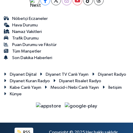
Gümüşhane Müftülüğü
Nöbetçi Eczaneler
Hakkari Müftülüğü
Hava Durumu
Namaz Vakitleri
Hatay Müftülüğü
Trafik Durumu
Puan Durumu ve Fikstür
Iğdır Müftülüğü
Tüm Manşetler
Son Dakika Haberleri
Isparta Müftülüğü
Diyanet Dijital
Diyanet TV Canlı Yayın
Diyanet Radyo
İstanbul Müftülüğü
Diyanet Kuran Radyo
Diyanet Risalet Radyo
Kabe Canlı Yayın
Mescid-i Nebi Canlı Yayın
İletişim
Künye
İzmir Müftülüğü
Kahramanmaraş Müftülüğü
Karabük Müftülüğü
RSS
Copyright © 2025 Her hakkı saklıdır.