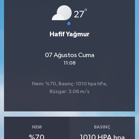
°
Ardahan Müftülüğü
Kudüs
Hutbeler
27
Artvin Müftülüğü
Kurban
DİYANET AKADEMİ
Hafif Yağmur
Aydın Müftülüğü
Mukabele
DİYANET GENÇLİK
07 Ağustos Cuma
Balıkesir Müftülüğü
Peygamberimizin Hayatı
DİYANET RADYO/TV
11:08
Bartın Müftülüğü
Ramazan
DEPREM
Nem: %70, Basınç: 1010 hpa hPa,
Batman Müftülüğü
Sahabeler
Dünya
Rüzgar: 3.06 m/s
Bayburt Müftülüğü
Zekat
Eğitim
Bilecik Müftülüğü
Kültür-Sanat
NEM
BASINÇ
%70
1010 HPA
hpa
Bingöl Müftülüğü
Aile