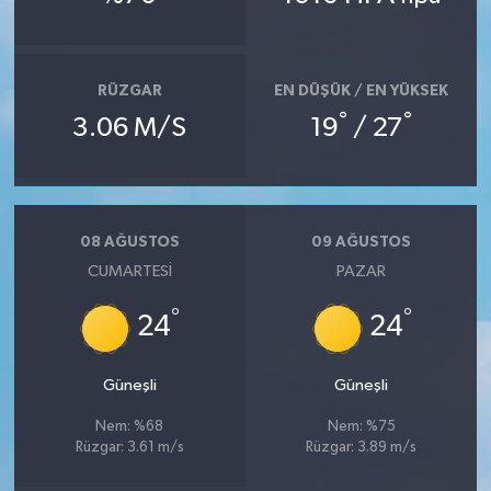
Bitlis Müftülüğü
Sağlık
RÜZGAR
EN DÜŞÜK / EN YÜKSEK
Bolu Müftülüğü
Makaleler
°
°
3.06 M/S
19
/ 27
Burdur Müftülüğü
Ekonomi
Bursa Müftülüğü
Duyurular
08 AĞUSTOS
09 AĞUSTOS
CUMARTESI
PAZAR
Çanakkale Müftülüğü
Podcast
°
°
24
24
Çankırı Müftülüğü
Bilim, Teknoloji
Çorum Müftülüğü
Biyografiler
Güneşli
Güneşli
Nem: %68
Nem: %75
Denizli Müftülüğü
Diyanet TV
Rüzgar: 3.61 m/s
Rüzgar: 3.89 m/s