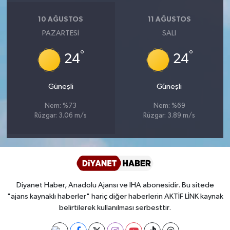
Diyarbakır Müftülüğü
İhtida Haberleri
10 AĞUSTOS
11 AĞUSTOS
Düzce Müftülüğü
YAŞAM
PAZARTESI
SALI
°
°
Edirne Müftülüğü
24
24
Elazığ Müftülüğü
Güneşli
Güneşli
Nem: %73
Nem: %69
Erzincan Müftülüğü
Rüzgar: 3.06 m/s
Rüzgar: 3.89 m/s
Erzurum Müftülüğü
Eskişehir Müftülüğü
Diyanet Haber, Anadolu Ajansı ve İHA abonesidir. Bu sitede
Gaziantep Müftülüğü
"ajans kaynaklı haberler" hariç diğer haberlerin AKTİF LİNK kaynak
belirtilerek kullanılması serbesttir.
Giresun Müftülüğü