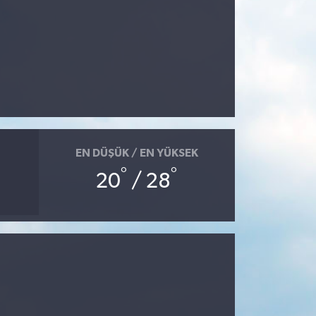
EN DÜŞÜK / EN YÜKSEK
°
°
20
/ 28