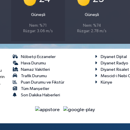
Güneşli
Güneşli
Nem: %71
Nem: %74
Rüzgar: 3.06 m/s
Rüzgar: 2.78 m/s
Nöbetçi Eczaneler
Diyanet Dijital
Hava Durumu
Diyanet Radyo
Namaz Vakitleri
Diyanet Risale
u
Trafik Durumu
Mescid-i Nebi C
rin
Puan Durumu ve Fikstür
Künye
.
Tüm Manşetler
Son Dakika Haberleri