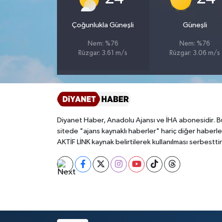
Bitlis Müftülüğü
Sağlık
Çoğunlukla Güneşli
Güneşli
Nem: %76
Nem: %76
Bolu Müftülüğü
Makaleler
Rüzgar: 3.61 m/s
Rüzgar: 3.06 m/s
Burdur Müftülüğü
Ekonomi
Bursa Müftülüğü
Duyurular
Diyanet Haber, Anadolu Ajansı ve İHA abonesidir. B
Çanakkale Müftülüğü
Podcast
sitede "ajans kaynaklı haberler" hariç diğer haberle
AKTİF LİNK kaynak belirtilerek kullanılması serbesttir
Çankırı Müftülüğü
Bilim, Teknoloji
Çorum Müftülüğü
Biyografiler
Denizli Müftülüğü
Diyanet TV