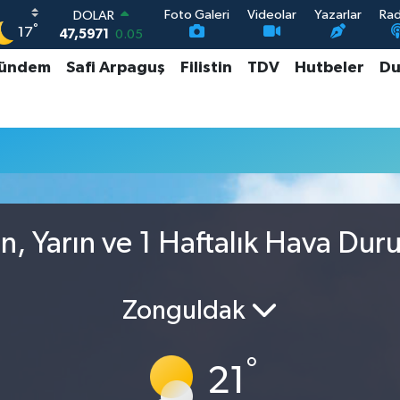
Foto Galeri
Videolar
Yazarlar
Ra
DOLAR
°
17
47,5971
0.05
EURO
ündem
Safi Arpaguş
Filistin
TDV
Hutbeler
Du
55,1336
0.18
STERLİN
64,2534
0.22
GRAM ALTIN
6527.85
0.54
BİST100
13.703
11
n, Yarın ve 1 Haftalık Hava Du
Zonguldak
°
21