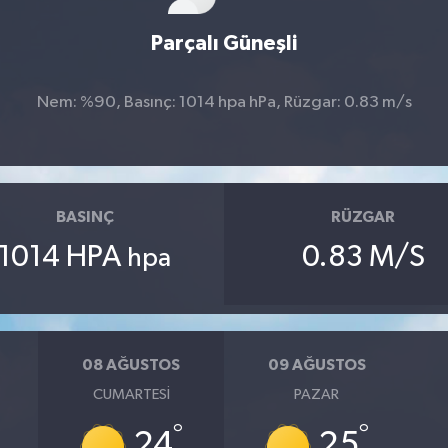
Parçalı Güneşli
Nem: %90, Basınç: 1014 hpa hPa, Rüzgar: 0.83 m/s
BASINÇ
RÜZGAR
1014 HPA
0.83 M/S
hpa
08 AĞUSTOS
09 AĞUSTOS
CUMARTESI
PAZAR
°
°
24
25