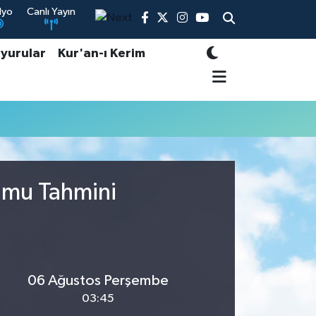
dyo
Canlı Yayın
yurular
Kur'an-ı Kerim
rumu Tahmini
06 Ağustos Perşembe
03:45