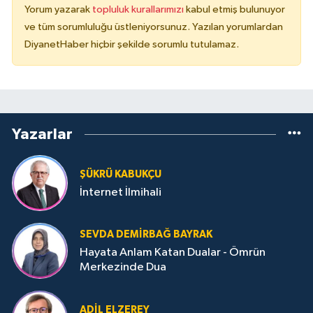
Yorum yazarak
topluluk kurallarımızı
kabul etmiş bulunuyor
ve tüm sorumluluğu üstleniyorsunuz. Yazılan yorumlardan
Niğde Müftülüğü
DiyanetHaber hiçbir şekilde sorumlu tutulamaz.
Ordu Müftülüğü
Osmaniye Müftülüğü
Yazarlar
Rize Müftülüğü
ŞÜKRÜ KABUKÇU
Sakarya Müftülüğü
İnternet İlmihali
Samsun Müftülüğü
SEVDA DEMIRBAĞ BAYRAK
Siirt Müftülüğü
Hayata Anlam Katan Dualar - Ömrün
Merkezinde Dua
Sinop Müftülüğü
ADIL ELZEREY