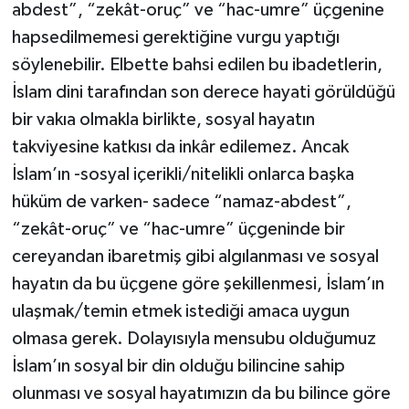
Diyarbakır Müftülüğü
İhtida Haberleri
abdest”, “zekât-oruç” ve “hac-umre” üçgenine
hapsedilmemesi gerektiğine vurgu yaptığı
Düzce Müftülüğü
YAŞAM
söylenebilir. Elbette bahsi edilen bu ibadetlerin,
İslam dini tarafından son derece hayati görüldüğü
Edirne Müftülüğü
bir vakıa olmakla birlikte, sosyal hayatın
Elazığ Müftülüğü
takviyesine katkısı da inkâr edilemez. Ancak
İslam’ın -sosyal içerikli/nitelikli onlarca başka
Erzincan Müftülüğü
hüküm de varken- sadece “namaz-abdest”,
“zekât-oruç” ve “hac-umre” üçgeninde bir
Erzurum Müftülüğü
cereyandan ibaretmiş gibi algılanması ve sosyal
hayatın da bu üçgene göre şekillenmesi, İslam’ın
Eskişehir Müftülüğü
ulaşmak/temin etmek istediği amaca uygun
Gaziantep Müftülüğü
olmasa gerek. Dolayısıyla mensubu olduğumuz
İslam’ın sosyal bir din olduğu bilincine sahip
Giresun Müftülüğü
olunması ve sosyal hayatımızın da bu bilince göre