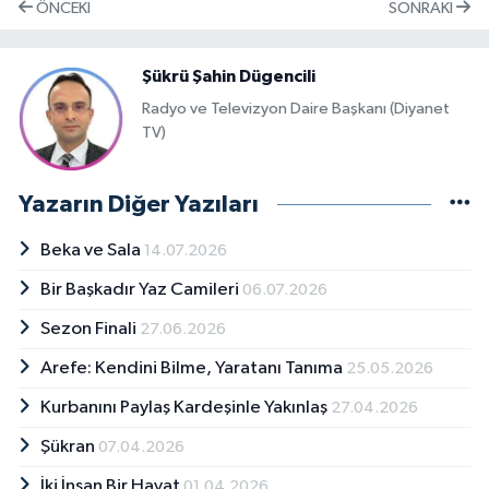
ÖNCEKI
SONRAKI
Karaman Müftülüğü
Şükrü Şahin Dügencili
Kars Müftülüğü
Radyo ve Televizyon Daire Başkanı (Diyanet
TV)
Kastamonu Müftülüğü
Kayseri Müftülüğü
Yazarın Diğer Yazıları
Beka ve Sala
14.07.2026
Kilis Müftülüğü
Bir Başkadır Yaz Camileri
06.07.2026
Kırıkkale Müftülüğü
Sezon Finali
27.06.2026
Kırklareli Müftülüğü
Arefe: Kendini Bilme, Yaratanı Tanıma
25.05.2026
Kurbanını Paylaş Kardeşinle Yakınlaş
27.04.2026
Kırşehir Müftülüğü
Şükran
07.04.2026
Kocaeli Müftülüğü
İki İnsan Bir Hayat
01.04.2026