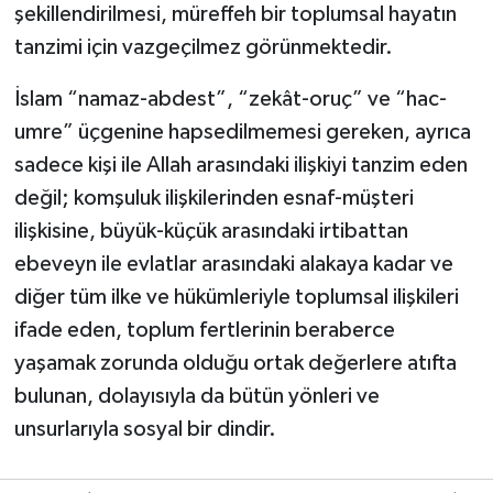
şekillendirilmesi, müreffeh bir toplumsal hayatın
Gümüşhane Müftülüğü
tanzimi için vazgeçilmez görünmektedir.
Hakkari Müftülüğü
İslam “namaz-abdest”, “zekât-oruç” ve “hac-
umre” üçgenine hapsedilmemesi gereken, ayrıca
Hatay Müftülüğü
sadece kişi ile Allah arasındaki ilişkiyi tanzim eden
Iğdır Müftülüğü
değil; komşuluk ilişkilerinden esnaf-müşteri
ilişkisine, büyük-küçük arasındaki irtibattan
Isparta Müftülüğü
ebeveyn ile evlatlar arasındaki alakaya kadar ve
diğer tüm ilke ve hükümleriyle toplumsal ilişkileri
İstanbul Müftülüğü
ifade eden, toplum fertlerinin beraberce
İzmir Müftülüğü
yaşamak zorunda olduğu ortak değerlere atıfta
bulunan, dolayısıyla da bütün yönleri ve
Kahramanmaraş Müftülüğü
unsurlarıyla sosyal bir dindir.
Karabük Müftülüğü