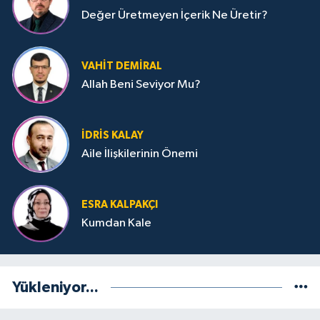
Sivas Müftülüğü
Değer Üretmeyen İçerik Ne Üretir?
Şanlıurfa Müftülüğü
VAHIT DEMIRAL
Şırnak Müftülüğü
Allah Beni Seviyor Mu?
Tekirdağ Müftülüğü
İDRIS KALAY
Tokat Müftülüğü
Aile İlişkilerinin Önemi
Trabzon Müftülüğü
ESRA KALPAKÇI
Kumdan Kale
Tunceli Müftülüğü
Uşak Müftülüğü
Yükleniyor...
Van Müftülüğü