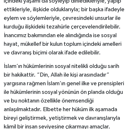
içindeki yaşamı da söyleyip dinledikleriyle, yapıp
ettikleriyle, ilişkide olduklarıyla; bir başka ifadeyle
Ardahan Müftülüğü
Kudüs
Hutbeler
eylem ve söylemleriyle, çevresindeki unsurlar ile
Artvin Müftülüğü
Kurban
DİYANET AKADEMİ
kurduğu ilişkideki tezahürle çerçevelendirilebilir.
İnancımız bakımından ele alındığında ise sosyal
Aydın Müftülüğü
Mukabele
DİYANET GENÇLİK
hayat, mükellef bir kulun toplum içindeki amelleri
ve davranış biçimi olarak ifade edilebilir.
Balıkesir Müftülüğü
Peygamberimizin Hayatı
DİYANET RADYO/TV
İslam’ın hükümlerinin sosyal nitelikli olduğu sarih
Bartın Müftülüğü
Ramazan
DEPREM
bir hakikattir. “Din, Allah ile kişi arasındadır”
yargısına rağmen İslam’ın genel ilke ve prensipleri
Batman Müftülüğü
Sahabeler
Dünya
ile hükümlerinin sosyal yönünün ön planda olduğu
Bayburt Müftülüğü
Zekat
Eğitim
ve bu noktanın özellikle önemsendiği
anlaşılmaktadır. Elbette her hüküm ilk aşamada
Bilecik Müftülüğü
Kültür-Sanat
bireyi geliştirmek, yetiştirmek ve davranışlarıyla
kâmil bir insan seviyesine çıkarmayı amaçlar.
Bingöl Müftülüğü
Aile