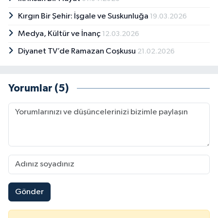
Kırgın Bir Şehir: İşgale ve Suskunluğa
19.03.2026
Konya Müftülüğü
Medya, Kültür ve İnanç
12.03.2026
Kütahya Müftülüğü
Diyanet TV’de Ramazan Coşkusu
21.02.2026
Malatya Müftülüğü
Yorumlar (5)
Manisa Müftülüğü
Mardin Müftülüğü
Mersin Müftülüğü
Muğla Müftülüğü
Gönder
Muş Müftülüğü
Nevşehir Müftülüğü