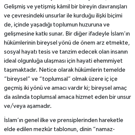
Gelişmiş ve yetişmiş kâmil bir bireyin davranışları
Bitlis Müftülüğü
Sağlık
ve çevresindeki unsurlar ile kurduğu ilişki biçimi
de, içinde yaşadığı toplumun huzuruna ve
Bolu Müftülüğü
Makaleler
gelişmesine katkı sunar. Bir diğer ifadeyle İslam’ın
hükümlerinin bireysel yönü de önem arz etmekte,
Burdur Müftülüğü
Ekonomi
sosyal hayatı tesis ve tanzim edecek olan insanın
Bursa Müftülüğü
Duyurular
ideal olgunluğa ulaşması için hayati ehemmiyet
taşımaktadır. Netice olarak hükümlerin temelde
Çanakkale Müftülüğü
Podcast
“bireysel” ve “toplumsal” olmak üzere iç içe
geçmiş iki yönü ve amacı vardır ki; bireysel amaç
Çankırı Müftülüğü
Bilim, Teknoloji
da aslında toplumsal amaca hizmet eden bir unsur
ve/veya aşamadır.
Çorum Müftülüğü
Biyografiler
İslam’ın genel ilke ve prensiplerinden hareketle
Denizli Müftülüğü
Diyanet TV
elde edilen mezkûr tablonun, dinin “namaz-