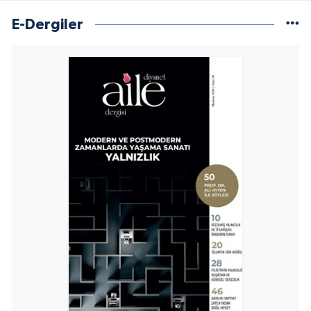
Yalova Müftülüğü
E-Dergiler
Yozgat Müftülüğü
Zonguldak Müftülüğü