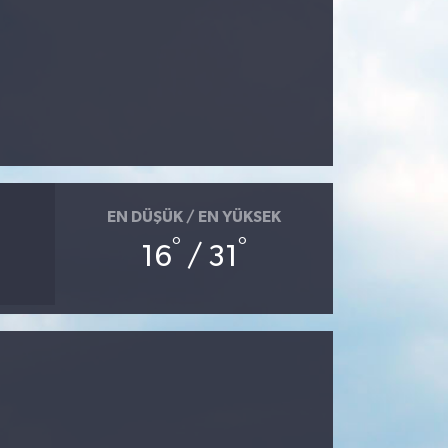
EN DÜŞÜK / EN YÜKSEK
°
°
16
/ 31