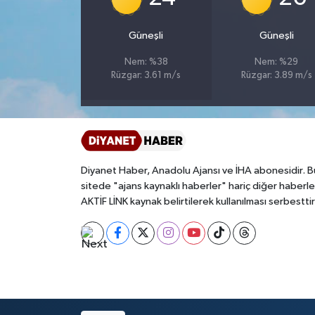
Bitlis Müftülüğü
Sağlık
Güneşli
Güneşli
Nem: %38
Nem: %29
Bolu Müftülüğü
Makaleler
Rüzgar: 3.61 m/s
Rüzgar: 3.89 m/s
Burdur Müftülüğü
Ekonomi
Bursa Müftülüğü
Duyurular
Diyanet Haber, Anadolu Ajansı ve İHA abonesidir. B
Çanakkale Müftülüğü
Podcast
sitede "ajans kaynaklı haberler" hariç diğer haberle
AKTİF LİNK kaynak belirtilerek kullanılması serbesttir
Çankırı Müftülüğü
Bilim, Teknoloji
Çorum Müftülüğü
Biyografiler
Denizli Müftülüğü
Diyanet TV