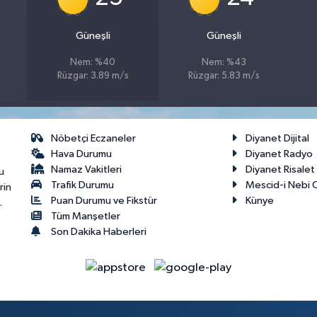
Güneşli
Güneşli
Nem: %40
Nem: %43
Rüzgar: 3.89 m/s
Rüzgar: 5.83 m/s
Nöbetçi Eczaneler
Diyanet Dijital
Hava Durumu
Diyanet Radyo
Namaz Vakitleri
Diyanet Risale
u
Trafik Durumu
Mescid-i Nebi C
rin
Puan Durumu ve Fikstür
Künye
.
Tüm Manşetler
Son Dakika Haberleri