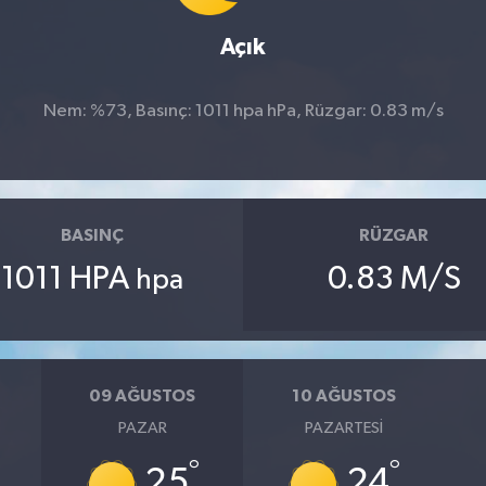
Açık
Nem: %73, Basınç: 1011 hpa hPa, Rüzgar: 0.83 m/s
BASINÇ
RÜZGAR
1011 HPA
0.83 M/S
hpa
09 AĞUSTOS
10 AĞUSTOS
PAZAR
PAZARTESI
°
°
25
24