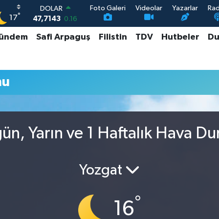
Foto Galeri
Videolar
Yazarlar
Ra
DOLAR
°
17
47,7143
0.16
EURO
ündem
Safi Arpaguş
Filistin
TDV
Hutbeler
Du
55,0317
-0.02
STERLİN
64,2463
0.07
GRAM ALTIN
mu
6510.40
0.45
BİST100
13.799
70
ugün, Yarın ve 1 Haftalık Hava D
Yozgat
°
16