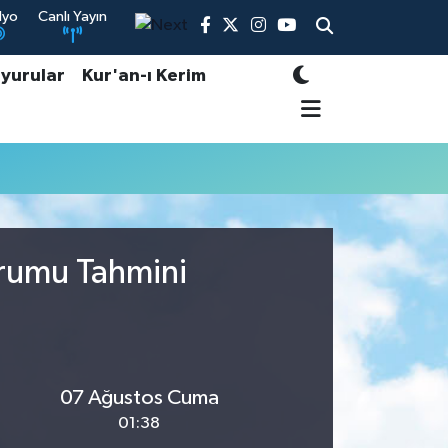
dyo
Canlı Yayın
yurular
Kur'an-ı Kerim
urumu Tahmini
07 Ağustos Cuma
01:38