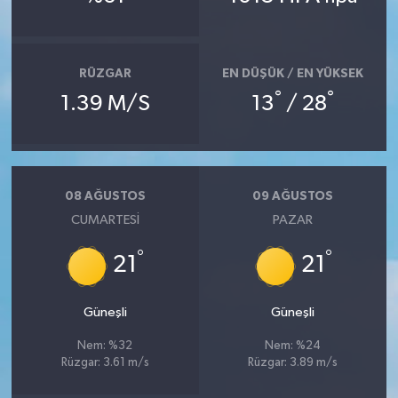
Bitlis Müftülüğü
Sağlık
RÜZGAR
EN DÜŞÜK / EN YÜKSEK
Bolu Müftülüğü
Makaleler
°
°
1.39 M/S
13
/ 28
Burdur Müftülüğü
Ekonomi
Bursa Müftülüğü
Duyurular
08 AĞUSTOS
09 AĞUSTOS
CUMARTESI
PAZAR
Çanakkale Müftülüğü
Podcast
°
°
21
21
Çankırı Müftülüğü
Bilim, Teknoloji
Çorum Müftülüğü
Biyografiler
Güneşli
Güneşli
Nem: %32
Nem: %24
Denizli Müftülüğü
Diyanet TV
Rüzgar: 3.61 m/s
Rüzgar: 3.89 m/s