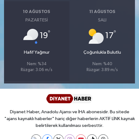
Diyarbakır Müftülüğü
İhtida Haberleri
10 AĞUSTOS
11 AĞUSTOS
Düzce Müftülüğü
YAŞAM
PAZARTESI
SALI
°
°
Edirne Müftülüğü
19
17
Elazığ Müftülüğü
Hafif Yağmur
Çoğunlukla Bulutlu
Nem: %34
Nem: %40
Erzincan Müftülüğü
Rüzgar: 3.06 m/s
Rüzgar: 3.89 m/s
Erzurum Müftülüğü
Eskişehir Müftülüğü
Diyanet Haber, Anadolu Ajansı ve İHA abonesidir. Bu sitede
Gaziantep Müftülüğü
"ajans kaynaklı haberler" hariç diğer haberlerin AKTİF LİNK kaynak
belirtilerek kullanılması serbesttir.
Giresun Müftülüğü