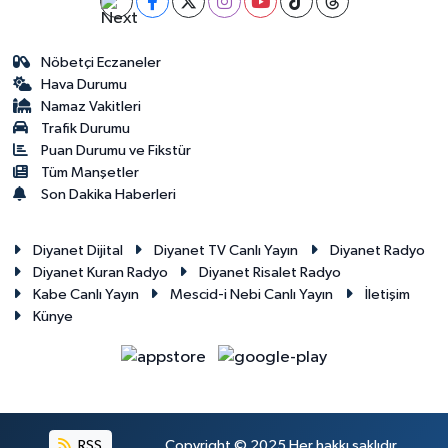
Gümüşhane Müftülüğü
Nöbetçi Eczaneler
Hakkari Müftülüğü
Hava Durumu
Namaz Vakitleri
Hatay Müftülüğü
Trafik Durumu
Puan Durumu ve Fikstür
Iğdır Müftülüğü
Tüm Manşetler
Son Dakika Haberleri
Isparta Müftülüğü
Diyanet Dijital
Diyanet TV Canlı Yayın
Diyanet Radyo
İstanbul Müftülüğü
Diyanet Kuran Radyo
Diyanet Risalet Radyo
Kabe Canlı Yayın
Mescid-i Nebi Canlı Yayın
İletişim
Künye
İzmir Müftülüğü
Kahramanmaraş Müftülüğü
Karabük Müftülüğü
RSS
Copyright © 2025 Her hakkı saklıdır.