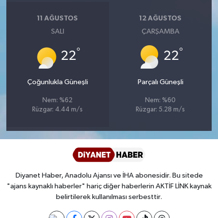
Diyarbakır Müftülüğü
İhtida Haberleri
11 AĞUSTOS
12 AĞUSTOS
Düzce Müftülüğü
YAŞAM
SALI
ÇARŞAMBA
°
°
Edirne Müftülüğü
22
22
Elazığ Müftülüğü
Çoğunlukla Güneşli
Parçalı Güneşli
Nem: %62
Nem: %60
Erzincan Müftülüğü
Rüzgar: 4.44 m/s
Rüzgar: 5.28 m/s
Erzurum Müftülüğü
Eskişehir Müftülüğü
Diyanet Haber, Anadolu Ajansı ve İHA abonesidir. Bu sitede
Gaziantep Müftülüğü
"ajans kaynaklı haberler" hariç diğer haberlerin AKTİF LİNK kaynak
belirtilerek kullanılması serbesttir.
Giresun Müftülüğü