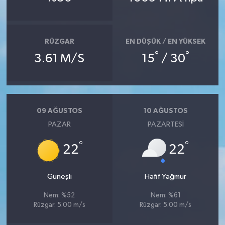
Bitlis Müftülüğü
Sağlık
RÜZGAR
EN DÜŞÜK / EN YÜKSEK
Bolu Müftülüğü
Makaleler
°
°
3.61 M/S
15
/ 30
Burdur Müftülüğü
Ekonomi
Bursa Müftülüğü
Duyurular
09 AĞUSTOS
10 AĞUSTOS
PAZAR
PAZARTESI
Çanakkale Müftülüğü
Podcast
°
°
22
22
Çankırı Müftülüğü
Bilim, Teknoloji
Çorum Müftülüğü
Biyografiler
Güneşli
Hafif Yağmur
Nem: %52
Nem: %61
Denizli Müftülüğü
Diyanet TV
Rüzgar: 5.00 m/s
Rüzgar: 5.00 m/s