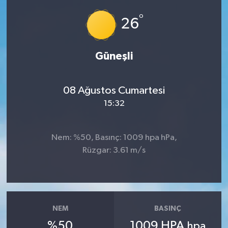
°
Ardahan Müftülüğü
Kudüs
Hutbeler
26
Artvin Müftülüğü
Kurban
DİYANET AKADEMİ
Güneşli
Aydın Müftülüğü
Mukabele
DİYANET GENÇLİK
08 Ağustos Cumartesi
Balıkesir Müftülüğü
Peygamberimizin Hayatı
DİYANET RADYO/TV
15:32
Bartın Müftülüğü
Ramazan
DEPREM
Nem: %50, Basınç: 1009 hpa hPa,
Batman Müftülüğü
Sahabeler
Dünya
Rüzgar: 3.61 m/s
Bayburt Müftülüğü
Zekat
Eğitim
Bilecik Müftülüğü
Kültür-Sanat
NEM
BASINÇ
%50
1009 HPA
hpa
Bingöl Müftülüğü
Aile