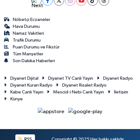
Gümüşhane Müftülüğü
Nöbetçi Eczaneler
Hakkari Müftülüğü
Hava Durumu
Namaz Vakitleri
Hatay Müftülüğü
Trafik Durumu
Puan Durumu ve Fikstür
Iğdır Müftülüğü
Tüm Manşetler
Son Dakika Haberleri
Isparta Müftülüğü
Diyanet Dijital
Diyanet TV Canlı Yayın
Diyanet Radyo
İstanbul Müftülüğü
Diyanet Kuran Radyo
Diyanet Risalet Radyo
Kabe Canlı Yayın
Mescid-i Nebi Canlı Yayın
İletişim
Künye
İzmir Müftülüğü
Kahramanmaraş Müftülüğü
Karabük Müftülüğü
RSS
Copyright © 2025 Her hakkı saklıdır.