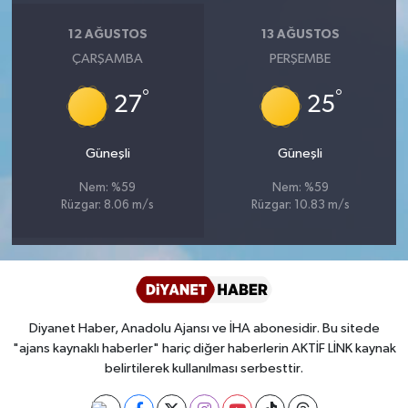
Diyarbakır Müftülüğü
İhtida Haberleri
12 AĞUSTOS
13 AĞUSTOS
Düzce Müftülüğü
YAŞAM
ÇARŞAMBA
PERŞEMBE
°
°
Edirne Müftülüğü
27
25
Elazığ Müftülüğü
Güneşli
Güneşli
Nem: %59
Nem: %59
Erzincan Müftülüğü
Rüzgar: 8.06 m/s
Rüzgar: 10.83 m/s
Erzurum Müftülüğü
Eskişehir Müftülüğü
Diyanet Haber, Anadolu Ajansı ve İHA abonesidir. Bu sitede
Gaziantep Müftülüğü
"ajans kaynaklı haberler" hariç diğer haberlerin AKTİF LİNK kaynak
belirtilerek kullanılması serbesttir.
Giresun Müftülüğü