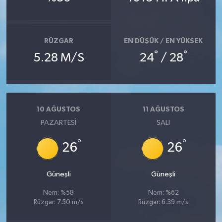
Bitlis Müftülüğü
Sağlık
RÜZGAR
EN DÜŞÜK / EN YÜKSEK
Bolu Müftülüğü
Makaleler
°
°
5.28 M/S
24
/ 28
Burdur Müftülüğü
Ekonomi
Bursa Müftülüğü
Duyurular
10 AĞUSTOS
11 AĞUSTOS
PAZARTESI
SALI
Çanakkale Müftülüğü
Podcast
°
°
26
26
Çankırı Müftülüğü
Bilim, Teknoloji
Çorum Müftülüğü
Biyografiler
Güneşli
Güneşli
Nem: %58
Nem: %62
Denizli Müftülüğü
Diyanet TV
Rüzgar: 7.50 m/s
Rüzgar: 6.39 m/s