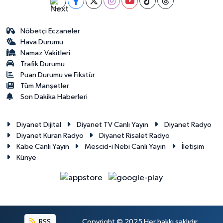
Gümüşhane Müftülüğü
Nöbetçi Eczaneler
Hakkari Müftülüğü
Hava Durumu
Namaz Vakitleri
Hatay Müftülüğü
Trafik Durumu
Puan Durumu ve Fikstür
Iğdır Müftülüğü
Tüm Manşetler
Son Dakika Haberleri
Isparta Müftülüğü
Diyanet Dijital
Diyanet TV Canlı Yayın
Diyanet Radyo
İstanbul Müftülüğü
Diyanet Kuran Radyo
Diyanet Risalet Radyo
Kabe Canlı Yayın
Mescid-i Nebi Canlı Yayın
İletişim
Künye
İzmir Müftülüğü
Kahramanmaraş Müftülüğü
Karabük Müftülüğü
RSS
Copyright © 2025 Her hakkı saklıdır.