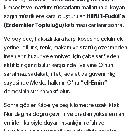
Gümüşhane Müftülüğü
kimsesiz ve mazlum tüccarların mallarına el koyan
azgın müşriklere karşı oluşturulan
Hilfü'l-Fudûl'a
Hakkari Müftülüğü
(Erdemliler Topluluğu)
katılması canlanır sonra.
Hatay Müftülüğü
Ve böylece, haksızlıklara karşı köşesine çekilmek
yerine, dil, ırk, renk, makam ve statü gözetmeden
Iğdır Müftülüğü
insanların huzur ve emniyeti için çaba sarf eden
Isparta Müftülüğü
aktif bir genç bulur karşısında. Ve yine O’nun
sarsılmaz sadakat, iffet, adalet ve güvenilirliği
İstanbul Müftülüğü
sayesinde Mekke halkının O'na
“el-Emin”
demesinin sırrına vakıf olur.
İzmir Müftülüğü
Sonra gözler Kâbe'ye beş kilometre uzaklıktaki
Kahramanmaraş Müftülüğü
Nur dağına doğru çevrilir ve oradan yükselen ilahi
emirleri kalbiyle duyar, insanlığın refah ve
Karabük Müftülüğü