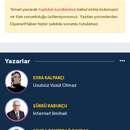
Yalova Müftülüğü
Yorum yazarak
topluluk kurallarımızı
kabul etmiş bulunuyor
ve tüm sorumluluğu üstleniyorsunuz. Yazılan yorumlardan
Yozgat Müftülüğü
DiyanetHaber hiçbir şekilde sorumlu tutulamaz.
Zonguldak Müftülüğü
Yazarlar
ESRA KALPAKÇI
Usulsüz Vusül Olmaz
ŞÜKRÜ KABUKÇU
İnternet İlmihali