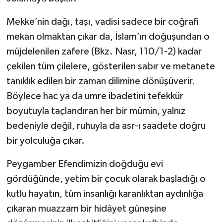
Mekke’nin dağı, taşı, vadisi sadece bir coğrafi
Bitlis Müftülüğü
Sağlık
mekan olmaktan çıkar da, İslam’ın doğuşundan o
Bolu Müftülüğü
Makaleler
müjdelenilen zafere (Bkz. Nasr, 110/1-2) kadar
çekilen tüm çilelere, gösterilen sabır ve metanete
Burdur Müftülüğü
Ekonomi
tanıklık edilen bir zaman dilimine dönüşüverir.
Böylece hac ya da umre ibadetini tefekkür
Bursa Müftülüğü
Duyurular
boyutuyla taçlandıran her bir mümin, yalnız
Çanakkale Müftülüğü
Podcast
bedeniyle değil, ruhuyla da asr-ı saadete doğru
bir yolculuğa çıkar.
Çankırı Müftülüğü
Bilim, Teknoloji
Peygamber Efendimizin doğduğu evi
Çorum Müftülüğü
Biyografiler
gördüğünde, yetim bir çocuk olarak başladığı o
kutlu hayatın, tüm insanlığı karanlıktan aydınlığa
Denizli Müftülüğü
Diyanet TV
çıkaran muazzam bir hidâyet güneşine