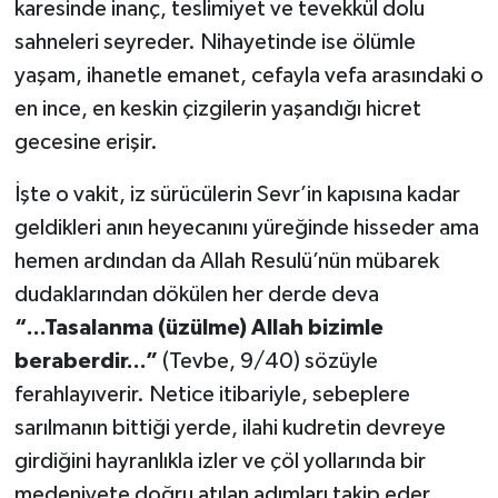
karesinde inanç, teslimiyet ve tevekkül dolu
sahneleri seyreder. Nihayetinde ise ölümle
Konya Müftülüğü
yaşam, ihanetle emanet, cefayla vefa arasındaki o
Kütahya Müftülüğü
en ince, en keskin çizgilerin yaşandığı hicret
gecesine erişir.
Malatya Müftülüğü
İşte o vakit, iz sürücülerin Sevr’in kapısına kadar
Manisa Müftülüğü
geldikleri anın heyecanını yüreğinde hisseder ama
hemen ardından da Allah Resulü’nün mübarek
Mardin Müftülüğü
dudaklarından dökülen her derde deva
“...Tasalanma (üzülme) Allah bizimle
Mersin Müftülüğü
beraberdir...”
(Tevbe, 9/40) sözüyle
Muğla Müftülüğü
ferahlayıverir. Netice itibariyle, sebeplere
sarılmanın bittiği yerde, ilahi kudretin devreye
Muş Müftülüğü
girdiğini hayranlıkla izler ve çöl yollarında bir
medeniyete doğru atılan adımları takip eder.
Nevşehir Müftülüğü