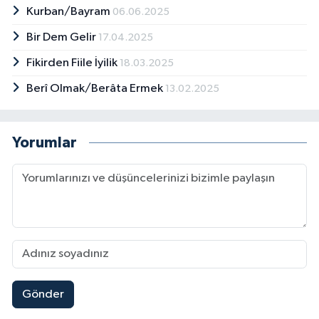
Sivas Müftülüğü
Kurban/Bayram
06.06.2025
Bir Dem Gelir
17.04.2025
Şanlıurfa Müftülüğü
Fikirden Fiile İyilik
18.03.2025
Şırnak Müftülüğü
Berî Olmak/Berâta Ermek
13.02.2025
Tekirdağ Müftülüğü
Yorumlar
Tokat Müftülüğü
Trabzon Müftülüğü
Tunceli Müftülüğü
Uşak Müftülüğü
Gönder
Van Müftülüğü