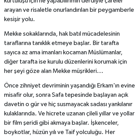
kurtuluşu için ne yapabilirimin derdiyle çareler
Karaman Müftülüğü
arayan ve risaletle onurlandırılan bir peygamberle
kesişir yolu.
Kars Müftülüğü
Mekke sokaklarında, hak batıl mücadelesinin
Kastamonu Müftülüğü
taraflarına tanıklık etmeye başlar. Bir tarafta
sayıca az ama imanları kocaman Müslümanlar,
Kayseri Müftülüğü
diğer tarafta ise kurulu düzenlerini korumak için
her şeyi göze alan Mekke müşrikleri...
Kilis Müftülüğü
Önce zihniyet devriminin yaşandığı Erkam'ın evine
Kırıkkale Müftülüğü
misafir olur, sonra Safa tepesinde başlayan açık
Kırklareli Müftülüğü
davetin o gür ve hiç susmayacak sadası yankılanır
kulaklarında. Ve hicrete uzanan çileli yıllar ve yollar
Kırşehir Müftülüğü
bir film şeridi gibi akmaya başlar. İşkenceler,
boykotlar, hüzün yılı ve Taif yolculuğu. Her
Kocaeli Müftülüğü