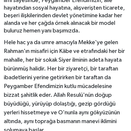
ilmi sayesinde; Peygamber Efendimizin, aile
hayatından sosyal hayatına, alışverişten ticarete,
Ardahan Müftülüğü
Kudüs
Hutbeler
beşeri ilişkilerinden devlet yönetimine kadar her
alanda ve her çağda örnek alınacak bir model
Artvin Müftülüğü
Kurban
DİYANET AKADEMİ
buluruz hemen yanı başımızda.
Aydın Müftülüğü
Mukabele
DİYANET GENÇLİK
Hele hac ya da umre amacıyla Mekke'ye gelen
Rahman'ın misafiri için Kâbe ve etrafındaki her bir
Balıkesir Müftülüğü
Peygamberimizin Hayatı
DİYANET RADYO/TV
mahalle, her bir sokak Siyer ilminin adeta hayata
bürünmüş halidir. Her bir ziyaretçi, bir taraftan
Bartın Müftülüğü
Ramazan
DEPREM
ibadetlerini yerine getirirken bir taraftan da
Batman Müftülüğü
Sahabeler
Dünya
Peygamber Efendimizin kutlu mücadelesine
bizzat şahitlik eder. Allah Resulü'nün doğup
Bayburt Müftülüğü
Zekat
Eğitim
büyüdüğü, yürüyüp dolaştığı, gezip gördüğü
yerleri hissetmeye ve O'nunla aynı gökyüzünün
Bilecik Müftülüğü
Kültür-Sanat
altında, aynı toprağa basmanın manevi iklimini
Bingöl Müftülüğü
Aile
solumaya başlar.