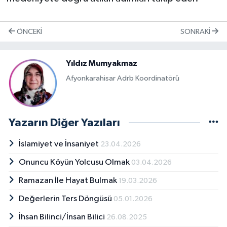
Niğde Müftülüğü
ÖNCEKI
SONRAKI
Ordu Müftülüğü
Yıldız Mumyakmaz
Osmaniye Müftülüğü
Afyonkarahisar Adrb Koordinatörü
Rize Müftülüğü
Yazarın Diğer Yazıları
Sakarya Müftülüğü
İslamiyet ve İnsaniyet
23.04.2026
Samsun Müftülüğü
Onuncu Köyün Yolcusu Olmak
03.04.2026
Siirt Müftülüğü
Ramazan İle Hayat Bulmak
19.03.2026
Değerlerin Ters Döngüsü
05.01.2026
Sinop Müftülüğü
İhsan Bilinci/İnsan Bilici
26.08.2025