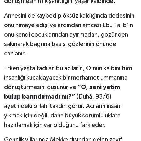
dönüşmesinin ilk şahitliğini yaşar kalbinde.
Diyarbakır Müftülüğü
İhtida Haberleri
Annesini de kaybedip öksüz kaldığında dedesinin
Düzce Müftülüğü
YAŞAM
onu himaye edişi ve ardından amcası Ebu Talib’in
Edirne Müftülüğü
onu kendi çocuklarından ayırmadan, gözünden
sakınarak bağrına basışı gözlerinin önünde
Elazığ Müftülüğü
canlanır.
Erzincan Müftülüğü
Erken yaşta tadılan bu acıların, O'nun kalbini tüm
insanlığı kucaklayacak bir merhamet ummanına
Erzurum Müftülüğü
dönüştürmesini düşünür ve
“O, seni yetim
bulup barındırmadı mı?”
(Duhâ, 93/6)
Eskişehir Müftülüğü
ayetindeki o ilahi takdiri görür. Acıların insanı
Gaziantep Müftülüğü
yıkmak için değil, daha büyük sorumluluklara
hazırlamak için var olduğunu fark eder.
Giresun Müftülüğü
Gençlik yıllarında Mekke dışından gelen zayıf,