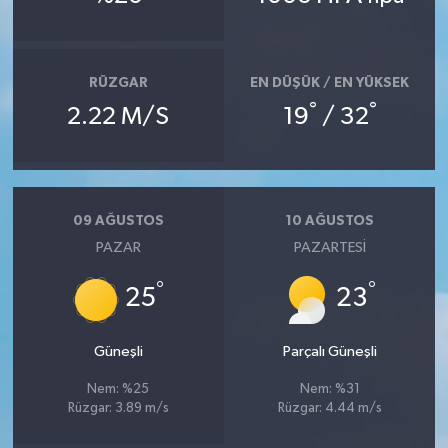
Bitlis Müftülüğü
Sağlık
RÜZGAR
EN DÜŞÜK / EN YÜKSEK
Bolu Müftülüğü
Makaleler
°
°
2.22 M/S
19
/ 32
Burdur Müftülüğü
Ekonomi
Bursa Müftülüğü
Duyurular
09 AĞUSTOS
10 AĞUSTOS
PAZAR
PAZARTESI
Çanakkale Müftülüğü
Podcast
°
°
25
23
Çankırı Müftülüğü
Bilim, Teknoloji
Çorum Müftülüğü
Biyografiler
Güneşli
Parçalı Güneşli
Nem: %25
Nem: %31
Denizli Müftülüğü
Diyanet TV
Rüzgar: 3.89 m/s
Rüzgar: 4.44 m/s