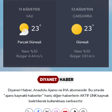
Diyarbakır Müftülüğü
İhtida Haberleri
11 AĞUSTOS
12 AĞUSTOS
Düzce Müftülüğü
YAŞAM
SALI
ÇARŞAMBA
°
°
Edirne Müftülüğü
23
23
Elazığ Müftülüğü
Parçalı Güneşli
Güneşli
Nem: %30
Nem: %30
Erzincan Müftülüğü
Rüzgar: 4.44 m/s
Rüzgar: 3.61 m/s
Erzurum Müftülüğü
Eskişehir Müftülüğü
Diyanet Haber, Anadolu Ajansı ve İHA abonesidir. Bu sitede
Gaziantep Müftülüğü
"ajans kaynaklı haberler" hariç diğer haberlerin AKTİF LİNK kaynak
belirtilerek kullanılması serbesttir.
Giresun Müftülüğü