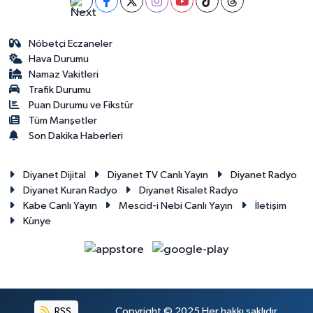
Gümüşhane Müftülüğü
Nöbetçi Eczaneler
Hakkari Müftülüğü
Hava Durumu
Namaz Vakitleri
Hatay Müftülüğü
Trafik Durumu
Puan Durumu ve Fikstür
Iğdır Müftülüğü
Tüm Manşetler
Son Dakika Haberleri
Isparta Müftülüğü
Diyanet Dijital
Diyanet TV Canlı Yayın
Diyanet Radyo
İstanbul Müftülüğü
Diyanet Kuran Radyo
Diyanet Risalet Radyo
Kabe Canlı Yayın
Mescid-i Nebi Canlı Yayın
İletişim
Künye
İzmir Müftülüğü
Kahramanmaraş Müftülüğü
Karabük Müftülüğü
RSS
Copyright © 2025 Her hakkı saklıdır.