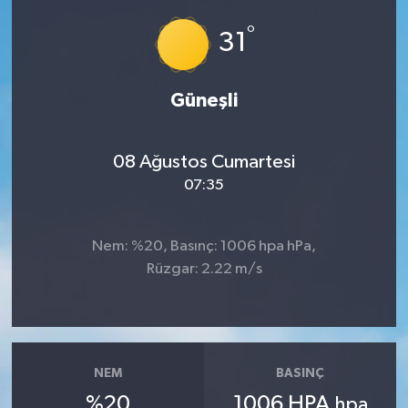
°
Ardahan Müftülüğü
Kudüs
Hutbeler
31
Artvin Müftülüğü
Kurban
DİYANET AKADEMİ
Güneşli
Aydın Müftülüğü
Mukabele
DİYANET GENÇLİK
08 Ağustos Cumartesi
Balıkesir Müftülüğü
Peygamberimizin Hayatı
DİYANET RADYO/TV
07:35
Bartın Müftülüğü
Ramazan
DEPREM
Nem: %20, Basınç: 1006 hpa hPa,
Batman Müftülüğü
Sahabeler
Dünya
Rüzgar: 2.22 m/s
Bayburt Müftülüğü
Zekat
Eğitim
Bilecik Müftülüğü
Kültür-Sanat
NEM
BASINÇ
%20
1006 HPA
hpa
Bingöl Müftülüğü
Aile