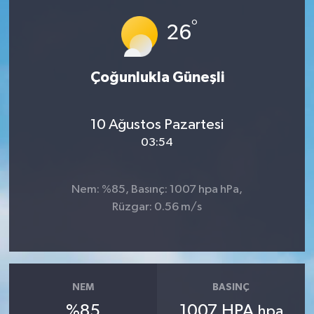
°
Ardahan Müftülüğü
Kudüs
Hutbeler
26
Artvin Müftülüğü
Kurban
DİYANET AKADEMİ
Çoğunlukla Güneşli
Aydın Müftülüğü
Mukabele
DİYANET GENÇLİK
10 Ağustos Pazartesi
Balıkesir Müftülüğü
Peygamberimizin Hayatı
DİYANET RADYO/TV
03:54
Bartın Müftülüğü
Ramazan
DEPREM
Nem: %85, Basınç: 1007 hpa hPa,
Batman Müftülüğü
Sahabeler
Dünya
Rüzgar: 0.56 m/s
Bayburt Müftülüğü
Zekat
Eğitim
Bilecik Müftülüğü
Kültür-Sanat
NEM
BASINÇ
%85
1007 HPA
hpa
Bingöl Müftülüğü
Aile