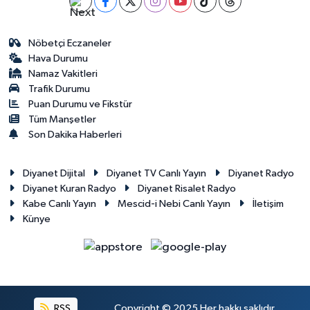
Gümüşhane Müftülüğü
Nöbetçi Eczaneler
Hakkari Müftülüğü
Hava Durumu
Namaz Vakitleri
Hatay Müftülüğü
Trafik Durumu
Puan Durumu ve Fikstür
Iğdır Müftülüğü
Tüm Manşetler
Son Dakika Haberleri
Isparta Müftülüğü
Diyanet Dijital
Diyanet TV Canlı Yayın
Diyanet Radyo
İstanbul Müftülüğü
Diyanet Kuran Radyo
Diyanet Risalet Radyo
Kabe Canlı Yayın
Mescid-i Nebi Canlı Yayın
İletişim
Künye
İzmir Müftülüğü
Kahramanmaraş Müftülüğü
Karabük Müftülüğü
RSS
Copyright © 2025 Her hakkı saklıdır.