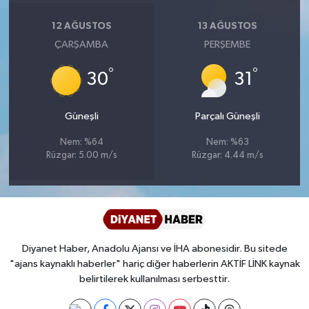
Diyarbakır Müftülüğü
İhtida Haberleri
12 AĞUSTOS
13 AĞUSTOS
Düzce Müftülüğü
YAŞAM
ÇARŞAMBA
PERŞEMBE
°
°
Edirne Müftülüğü
30
31
Elazığ Müftülüğü
Güneşli
Parçalı Güneşli
Nem: %64
Nem: %63
Erzincan Müftülüğü
Rüzgar: 5.00 m/s
Rüzgar: 4.44 m/s
Erzurum Müftülüğü
Eskişehir Müftülüğü
Diyanet Haber, Anadolu Ajansı ve İHA abonesidir. Bu sitede
Gaziantep Müftülüğü
"ajans kaynaklı haberler" hariç diğer haberlerin AKTİF LİNK kaynak
belirtilerek kullanılması serbesttir.
Giresun Müftülüğü