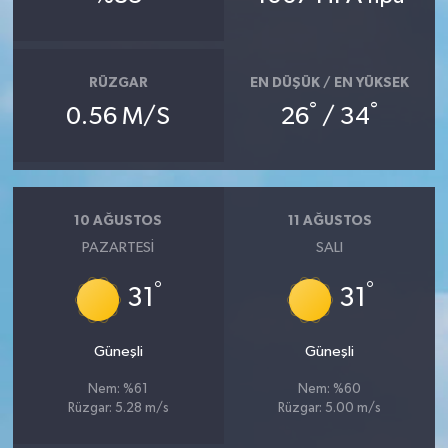
Bitlis Müftülüğü
Sağlık
RÜZGAR
EN DÜŞÜK / EN YÜKSEK
Bolu Müftülüğü
Makaleler
°
°
0.56 M/S
26
/ 34
Burdur Müftülüğü
Ekonomi
Bursa Müftülüğü
Duyurular
10 AĞUSTOS
11 AĞUSTOS
PAZARTESI
SALI
Çanakkale Müftülüğü
Podcast
°
°
31
31
Çankırı Müftülüğü
Bilim, Teknoloji
Çorum Müftülüğü
Biyografiler
Güneşli
Güneşli
Nem: %61
Nem: %60
Denizli Müftülüğü
Diyanet TV
Rüzgar: 5.28 m/s
Rüzgar: 5.00 m/s