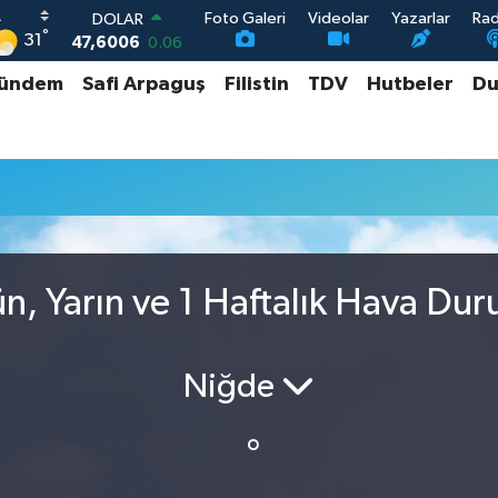
Foto Galeri
Videolar
Yazarlar
Ra
DOLAR
°
31
47,6006
0.06
EURO
ündem
Safi Arpaguş
Filistin
TDV
Hutbeler
Du
55,0250
0.02
STERLİN
64,2398
0.2
GRAM ALTIN
6513.94
0.32
BİST100
13.768
48
, Yarın ve 1 Haftalık Hava Du
Niğde
°