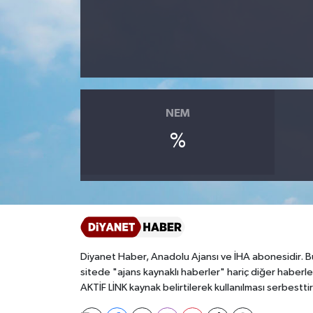
Ardahan Müftülüğü
Kudüs
Hutbeler
Artvin Müftülüğü
Kurban
DİYANET AKADEMİ
Aydın Müftülüğü
Mukabele
DİYANET GENÇLİK
NEM
Balıkesir Müftülüğü
Peygamberimizin Hayatı
DİYANET RADYO/TV
%
Bartın Müftülüğü
Ramazan
DEPREM
Batman Müftülüğü
Sahabeler
Dünya
Bayburt Müftülüğü
Zekat
Eğitim
Diyanet Haber, Anadolu Ajansı ve İHA abonesidir. B
sitede "ajans kaynaklı haberler" hariç diğer haberle
Bilecik Müftülüğü
Kültür-Sanat
AKTİF LİNK kaynak belirtilerek kullanılması serbesttir
Bingöl Müftülüğü
Aile