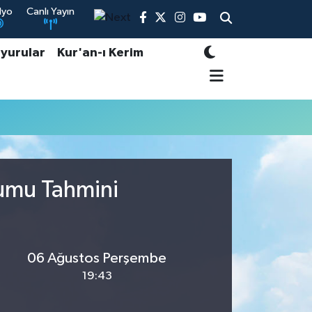
dyo
Canlı Yayın
yurular
Kur'an-ı Kerim
rumu Tahmini
06 Ağustos Perşembe
19:43