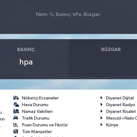
Nem: %, Basınç: hPa, Rüzgar:
BASINÇ
RÜZGAR
hpa
Nöbetçi Eczaneler
Diyanet Dijital
Hava Durumu
Diyanet Radyo
Namaz Vakitleri
Diyanet Risale
u
Trafik Durumu
Mescid-i Nebi C
rin
Puan Durumu ve Fikstür
Künye
.
Tüm Manşetler