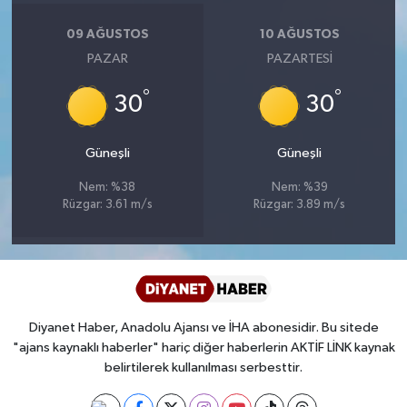
Diyarbakır Müftülüğü
İhtida Haberleri
09 AĞUSTOS
10 AĞUSTOS
Düzce Müftülüğü
YAŞAM
PAZAR
PAZARTESI
°
°
Edirne Müftülüğü
30
30
Elazığ Müftülüğü
Güneşli
Güneşli
Nem: %38
Nem: %39
Erzincan Müftülüğü
Rüzgar: 3.61 m/s
Rüzgar: 3.89 m/s
Erzurum Müftülüğü
Eskişehir Müftülüğü
Diyanet Haber, Anadolu Ajansı ve İHA abonesidir. Bu sitede
Gaziantep Müftülüğü
"ajans kaynaklı haberler" hariç diğer haberlerin AKTİF LİNK kaynak
belirtilerek kullanılması serbesttir.
Giresun Müftülüğü