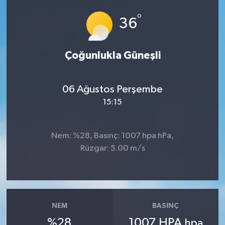
°
Ardahan Müftülüğü
Kudüs
Hutbeler
36
Artvin Müftülüğü
Kurban
DİYANET AKADEMİ
Çoğunlukla Güneşli
Aydın Müftülüğü
Mukabele
DİYANET GENÇLİK
06 Ağustos Perşembe
Balıkesir Müftülüğü
Peygamberimizin Hayatı
DİYANET RADYO/TV
15:15
Bartın Müftülüğü
Ramazan
DEPREM
Nem: %28, Basınç: 1007 hpa hPa,
Batman Müftülüğü
Sahabeler
Dünya
Rüzgar: 5.00 m/s
Bayburt Müftülüğü
Zekat
Eğitim
Bilecik Müftülüğü
Kültür-Sanat
NEM
BASINÇ
%28
1007 HPA
hpa
Bingöl Müftülüğü
Aile