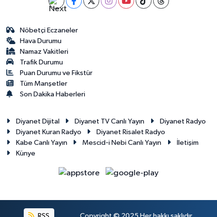
Gümüşhane Müftülüğü
Nöbetçi Eczaneler
Hakkari Müftülüğü
Hava Durumu
Namaz Vakitleri
Hatay Müftülüğü
Trafik Durumu
Puan Durumu ve Fikstür
Iğdır Müftülüğü
Tüm Manşetler
Son Dakika Haberleri
Isparta Müftülüğü
Diyanet Dijital
Diyanet TV Canlı Yayın
Diyanet Radyo
İstanbul Müftülüğü
Diyanet Kuran Radyo
Diyanet Risalet Radyo
Kabe Canlı Yayın
Mescid-i Nebi Canlı Yayın
İletişim
Künye
İzmir Müftülüğü
Kahramanmaraş Müftülüğü
Karabük Müftülüğü
RSS
Copyright © 2025 Her hakkı saklıdır.