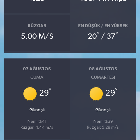
Bitlis Müftülüğü
Sağlık
RÜZGAR
EN DÜŞÜK / EN YÜKSEK
Bolu Müftülüğü
Makaleler
°
°
5.00 M/S
20
/ 37
Burdur Müftülüğü
Ekonomi
Bursa Müftülüğü
Duyurular
07 AĞUSTOS
08 AĞUSTOS
CUMA
CUMARTESI
Çanakkale Müftülüğü
Podcast
°
°
29
29
Çankırı Müftülüğü
Bilim, Teknoloji
Çorum Müftülüğü
Biyografiler
Güneşli
Güneşli
Nem: %41
Nem: %39
Denizli Müftülüğü
Diyanet TV
Rüzgar: 4.44 m/s
Rüzgar: 5.28 m/s