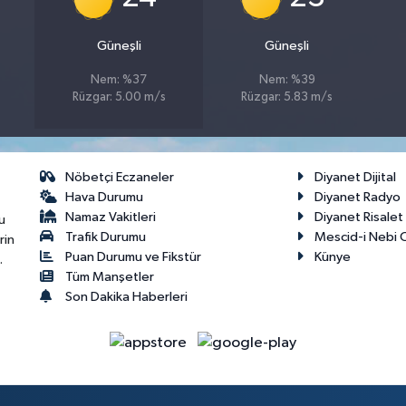
Güneşli
Güneşli
Nem: %37
Nem: %39
Rüzgar: 5.00 m/s
Rüzgar: 5.83 m/s
Nöbetçi Eczaneler
Diyanet Dijital
Hava Durumu
Diyanet Radyo
Namaz Vakitleri
Diyanet Risale
u
Trafik Durumu
Mescid-i Nebi C
rin
Puan Durumu ve Fikstür
Künye
.
Tüm Manşetler
Son Dakika Haberleri