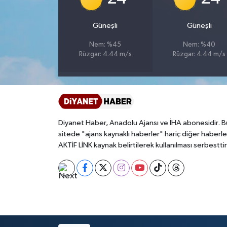
Bitlis Müftülüğü
Sağlık
Güneşli
Güneşli
Nem: %45
Nem: %40
Bolu Müftülüğü
Makaleler
Rüzgar: 4.44 m/s
Rüzgar: 4.44 m/s
Burdur Müftülüğü
Ekonomi
Bursa Müftülüğü
Duyurular
Diyanet Haber, Anadolu Ajansı ve İHA abonesidir. B
Çanakkale Müftülüğü
Podcast
sitede "ajans kaynaklı haberler" hariç diğer haberle
AKTİF LİNK kaynak belirtilerek kullanılması serbesttir
Çankırı Müftülüğü
Bilim, Teknoloji
Çorum Müftülüğü
Biyografiler
Denizli Müftülüğü
Diyanet TV