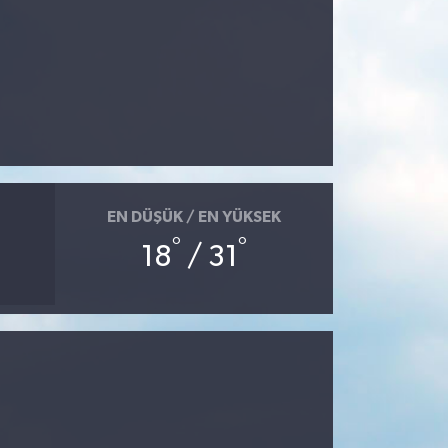
EN DÜŞÜK / EN YÜKSEK
°
°
18
/ 31