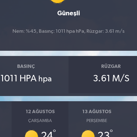
Güneşli
Nem: %45, Basınç: 1011 hpa hPa, Rüzgar: 3.61 m/s
BASINÇ
RÜZGAR
1011 HPA
3.61 M/S
hpa
12 AĞUSTOS
13 AĞUSTOS
ÇARŞAMBA
PERŞEMBE
°
°
24
23