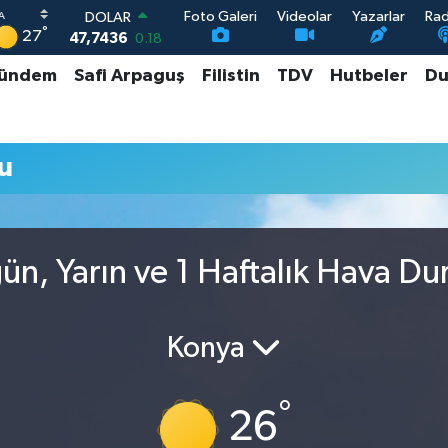
Foto Galeri
Videolar
Yazarlar
Ra
DOLAR
°
27
47,7436
0.18
EURO
ündem
Safi Arpaguş
Filistin
TDV
Hutbeler
Du
55,2510
0.32
STERLİN
64,4811
0.38
GRAM ALTIN
u
6660.55
0
BİST100
13.779
-14
ün, Yarın ve 1 Haftalık Hava D
Konya
°
26