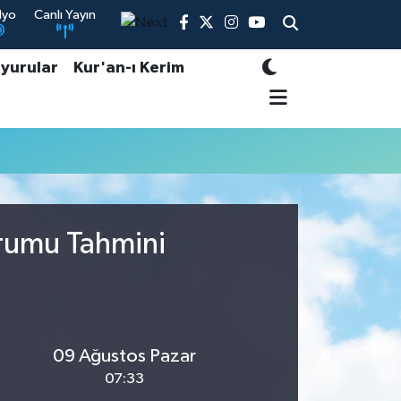
dyo
Canlı Yayın
yurular
Kur'an-ı Kerim
urumu Tahmini
09 Ağustos Pazar
07:33