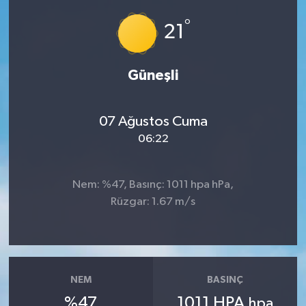
°
Ardahan Müftülüğü
Kudüs
Hutbeler
21
Artvin Müftülüğü
Kurban
DİYANET AKADEMİ
Güneşli
Aydın Müftülüğü
Mukabele
DİYANET GENÇLİK
07 Ağustos Cuma
Balıkesir Müftülüğü
Peygamberimizin Hayatı
DİYANET RADYO/TV
06:22
Bartın Müftülüğü
Ramazan
DEPREM
Nem: %47, Basınç: 1011 hpa hPa,
Batman Müftülüğü
Sahabeler
Dünya
Rüzgar: 1.67 m/s
Bayburt Müftülüğü
Zekat
Eğitim
Bilecik Müftülüğü
Kültür-Sanat
NEM
BASINÇ
%47
1011 HPA
hpa
Bingöl Müftülüğü
Aile