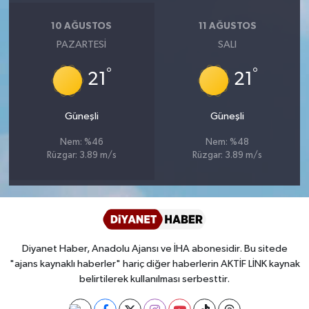
Diyarbakır Müftülüğü
İhtida Haberleri
10 AĞUSTOS
11 AĞUSTOS
Düzce Müftülüğü
YAŞAM
PAZARTESI
SALI
°
°
Edirne Müftülüğü
21
21
Elazığ Müftülüğü
Güneşli
Güneşli
Nem: %46
Nem: %48
Erzincan Müftülüğü
Rüzgar: 3.89 m/s
Rüzgar: 3.89 m/s
Erzurum Müftülüğü
Eskişehir Müftülüğü
Diyanet Haber, Anadolu Ajansı ve İHA abonesidir. Bu sitede
Gaziantep Müftülüğü
"ajans kaynaklı haberler" hariç diğer haberlerin AKTİF LİNK kaynak
belirtilerek kullanılması serbesttir.
Giresun Müftülüğü