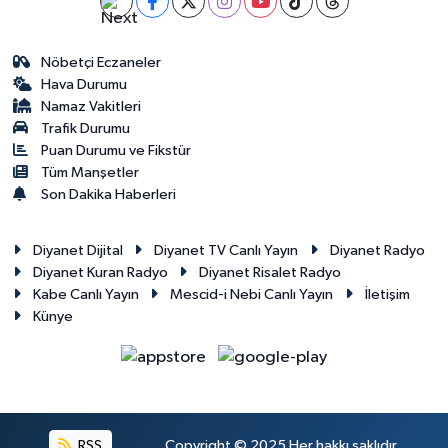
Gümüşhane Müftülüğü
Nöbetçi Eczaneler
Hakkari Müftülüğü
Hava Durumu
Namaz Vakitleri
Hatay Müftülüğü
Trafik Durumu
Puan Durumu ve Fikstür
Iğdır Müftülüğü
Tüm Manşetler
Son Dakika Haberleri
Isparta Müftülüğü
Diyanet Dijital
Diyanet TV Canlı Yayın
Diyanet Radyo
İstanbul Müftülüğü
Diyanet Kuran Radyo
Diyanet Risalet Radyo
Kabe Canlı Yayın
Mescid-i Nebi Canlı Yayın
İletişim
Künye
İzmir Müftülüğü
Kahramanmaraş Müftülüğü
Karabük Müftülüğü
RSS
Copyright © 2025 Her hakkı saklıdır.