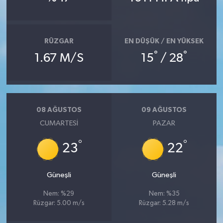
Bitlis Müftülüğü
Sağlık
RÜZGAR
EN DÜŞÜK / EN YÜKSEK
Bolu Müftülüğü
Makaleler
°
°
1.67 M/S
15
/ 28
Burdur Müftülüğü
Ekonomi
Bursa Müftülüğü
Duyurular
08 AĞUSTOS
09 AĞUSTOS
CUMARTESI
PAZAR
Çanakkale Müftülüğü
Podcast
°
°
23
22
Çankırı Müftülüğü
Bilim, Teknoloji
Çorum Müftülüğü
Biyografiler
Güneşli
Güneşli
Nem: %29
Nem: %35
Denizli Müftülüğü
Diyanet TV
Rüzgar: 5.00 m/s
Rüzgar: 5.28 m/s