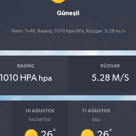
Güneşli
Nem: %48, Basınç: 1010 hpa hPa, Rüzgar: 5.28 m/s
BASINÇ
RÜZGAR
1010 HPA
5.28 M/S
hpa
10 AĞUSTOS
11 AĞUSTOS
PAZARTESI
SALI
°
°
26
26