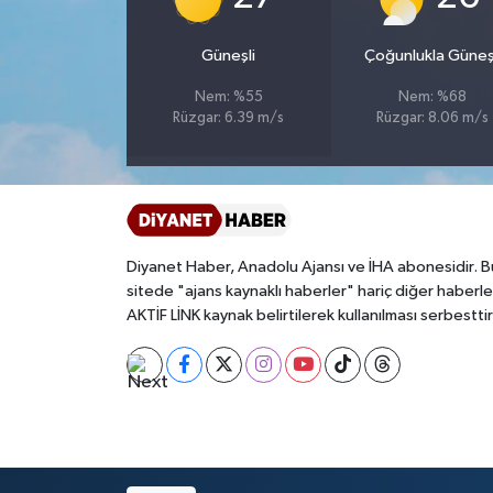
Bitlis Müftülüğü
Sağlık
Güneşli
Çoğunlukla Güneş
Nem: %55
Nem: %68
Bolu Müftülüğü
Makaleler
Rüzgar: 6.39 m/s
Rüzgar: 8.06 m/s
Burdur Müftülüğü
Ekonomi
Bursa Müftülüğü
Duyurular
Diyanet Haber, Anadolu Ajansı ve İHA abonesidir. B
Çanakkale Müftülüğü
Podcast
sitede "ajans kaynaklı haberler" hariç diğer haberle
AKTİF LİNK kaynak belirtilerek kullanılması serbesttir
Çankırı Müftülüğü
Bilim, Teknoloji
Çorum Müftülüğü
Biyografiler
Denizli Müftülüğü
Diyanet TV