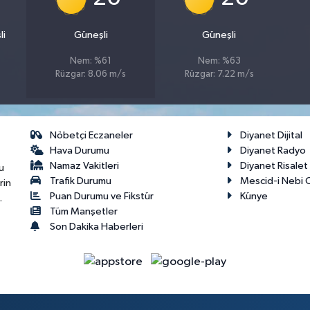
li
Güneşli
Güneşli
Nem: %61
Nem: %63
Rüzgar: 8.06 m/s
Rüzgar: 7.22 m/s
Nöbetçi Eczaneler
Diyanet Dijital
Hava Durumu
Diyanet Radyo
Namaz Vakitleri
Diyanet Risale
u
Trafik Durumu
Mescid-i Nebi C
rin
Puan Durumu ve Fikstür
Künye
.
Tüm Manşetler
Son Dakika Haberleri