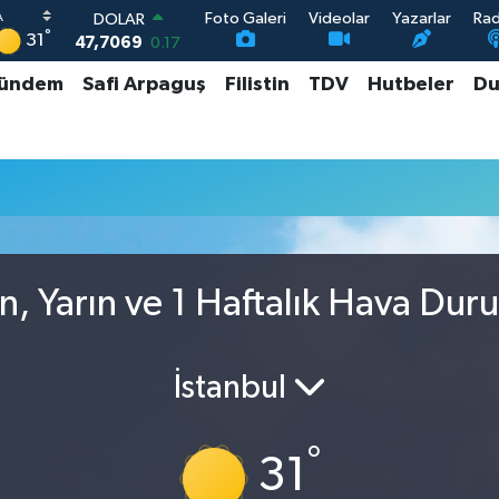
Foto Galeri
Videolar
Yazarlar
Ra
DOLAR
°
31
47,7069
0.17
EURO
ündem
Safi Arpaguş
Filistin
TDV
Hutbeler
Du
55,0265
0.01
STERLİN
64,1897
0.02
GRAM ALTIN
6574.81
1.44
BİST100
13.887
64
ün, Yarın ve 1 Haftalık Hava Du
İstanbul
°
31