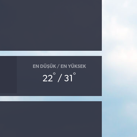
EN DÜŞÜK / EN YÜKSEK
°
°
22
/ 31