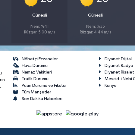
Güneşli
Güneşli
Nem: %41
Nem: %35
Rüzgar: 5.00 m/s
Rüzgar: 4.44 m/s
Nöbetçi Eczaneler
Diyanet Dijital
Hava Durumu
Diyanet Radyo
Namaz Vakitleri
Diyanet Risale
u
Trafik Durumu
Mescid-i Nebi C
rin
Puan Durumu ve Fikstür
Künye
.
Tüm Manşetler
Son Dakika Haberleri