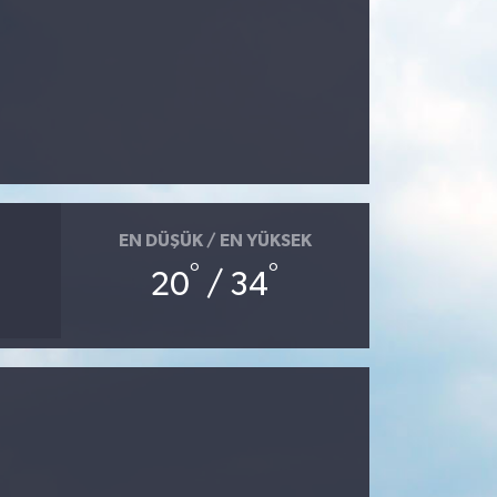
EN DÜŞÜK / EN YÜKSEK
°
°
20
/ 34