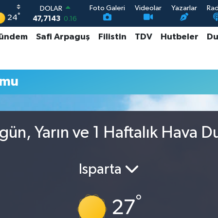
Foto Galeri
Videolar
Yazarlar
Ra
DOLAR
°
24
47,7143
0.16
EURO
ündem
Safi Arpaguş
Filistin
TDV
Hutbeler
Du
55,0317
-0.02
STERLİN
64,2463
0.07
GRAM ALTIN
umu
6574.81
1.44
BİST100
13.887
64
ün, Yarın ve 1 Haftalık Hava 
Isparta
°
27