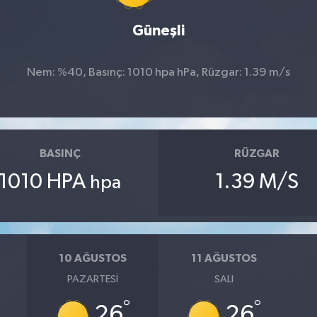
Güneşli
Nem: %40, Basınç: 1010 hpa hPa, Rüzgar: 1.39 m/s
BASINÇ
RÜZGAR
1010 HPA
1.39 M/S
hpa
10 AĞUSTOS
11 AĞUSTOS
PAZARTESI
SALI
°
°
26
26