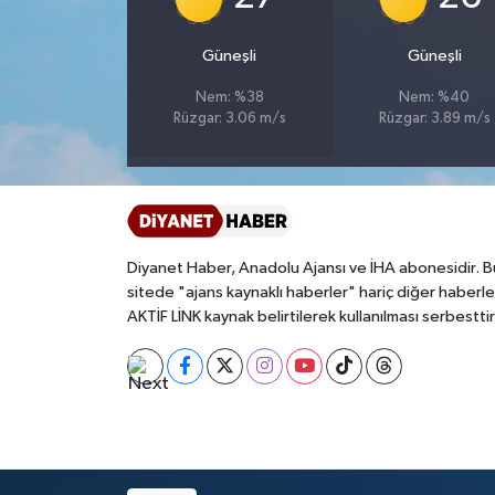
Bitlis Müftülüğü
Sağlık
Güneşli
Güneşli
Nem: %38
Nem: %40
Bolu Müftülüğü
Makaleler
Rüzgar: 3.06 m/s
Rüzgar: 3.89 m/s
Burdur Müftülüğü
Ekonomi
Bursa Müftülüğü
Duyurular
Diyanet Haber, Anadolu Ajansı ve İHA abonesidir. B
Çanakkale Müftülüğü
Podcast
sitede "ajans kaynaklı haberler" hariç diğer haberle
AKTİF LİNK kaynak belirtilerek kullanılması serbesttir
Çankırı Müftülüğü
Bilim, Teknoloji
Çorum Müftülüğü
Biyografiler
Denizli Müftülüğü
Diyanet TV