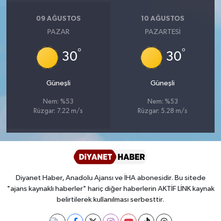
Diyarbakır Müftülüğü
İhtida Haberleri
09 AĞUSTOS
10 AĞUSTOS
Düzce Müftülüğü
YAŞAM
PAZAR
PAZARTESI
°
°
Edirne Müftülüğü
30
30
Elazığ Müftülüğü
Güneşli
Güneşli
Nem: %53
Nem: %53
Erzincan Müftülüğü
Rüzgar: 7.22 m/s
Rüzgar: 5.28 m/s
Erzurum Müftülüğü
Eskişehir Müftülüğü
Diyanet Haber, Anadolu Ajansı ve İHA abonesidir. Bu sitede
Gaziantep Müftülüğü
"ajans kaynaklı haberler" hariç diğer haberlerin AKTİF LİNK kaynak
belirtilerek kullanılması serbesttir.
Giresun Müftülüğü