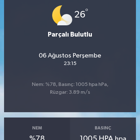
°
Ardahan Müftülüğü
Kudüs
Hutbeler
26
Artvin Müftülüğü
Kurban
DİYANET AKADEMİ
Parçalı Bulutlu
Aydın Müftülüğü
Mukabele
DİYANET GENÇLİK
06 Ağustos Perşembe
Balıkesir Müftülüğü
Peygamberimizin Hayatı
DİYANET RADYO/TV
23:15
Bartın Müftülüğü
Ramazan
DEPREM
Nem: %78, Basınç: 1005 hpa hPa,
Batman Müftülüğü
Sahabeler
Dünya
Rüzgar: 3.89 m/s
Bayburt Müftülüğü
Zekat
Eğitim
Bilecik Müftülüğü
Kültür-Sanat
NEM
BASINÇ
%78
1005 HPA
hpa
Bingöl Müftülüğü
Aile