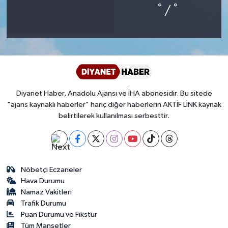
°
°
/
Bitlis Müftülüğü
Sağlık
Bolu Müftülüğü
Makaleler
Burdur Müftülüğü
Ekonomi
Diyanet Haber, Anadolu Ajansı ve İHA abonesidir. Bu sitede
Bursa Müftülüğü
Duyurular
"ajans kaynaklı haberler" hariç diğer haberlerin AKTİF LİNK kaynak
belirtilerek kullanılması serbesttir.
Çanakkale Müftülüğü
Podcast
Çankırı Müftülüğü
Bilim, Teknoloji
Nöbetçi Eczaneler
Çorum Müftülüğü
Biyografiler
Hava Durumu
Namaz Vakitleri
Trafik Durumu
Denizli Müftülüğü
Diyanet TV
Puan Durumu ve Fikstür
Tüm Manşetler