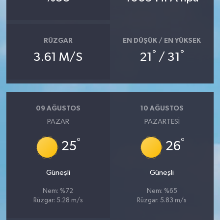
Bitlis Müftülüğü
Sağlık
RÜZGAR
EN DÜŞÜK / EN YÜKSEK
Bolu Müftülüğü
Makaleler
°
°
3.61 M/S
21
/ 31
Burdur Müftülüğü
Ekonomi
Bursa Müftülüğü
Duyurular
09 AĞUSTOS
10 AĞUSTOS
PAZAR
PAZARTESI
Çanakkale Müftülüğü
Podcast
°
°
25
26
Çankırı Müftülüğü
Bilim, Teknoloji
Çorum Müftülüğü
Biyografiler
Güneşli
Güneşli
Nem: %72
Nem: %65
Denizli Müftülüğü
Diyanet TV
Rüzgar: 5.28 m/s
Rüzgar: 5.83 m/s