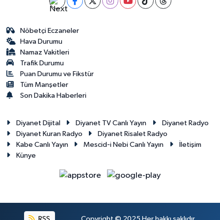
Gümüşhane Müftülüğü
Nöbetçi Eczaneler
Hakkari Müftülüğü
Hava Durumu
Namaz Vakitleri
Hatay Müftülüğü
Trafik Durumu
Puan Durumu ve Fikstür
Iğdır Müftülüğü
Tüm Manşetler
Son Dakika Haberleri
Isparta Müftülüğü
Diyanet Dijital
Diyanet TV Canlı Yayın
Diyanet Radyo
İstanbul Müftülüğü
Diyanet Kuran Radyo
Diyanet Risalet Radyo
Kabe Canlı Yayın
Mescid-i Nebi Canlı Yayın
İletişim
Künye
İzmir Müftülüğü
Kahramanmaraş Müftülüğü
Karabük Müftülüğü
RSS
Copyright © 2025 Her hakkı saklıdır.