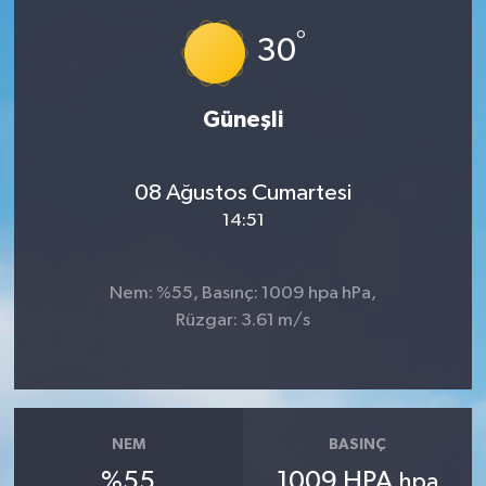
°
Ardahan Müftülüğü
Kudüs
Hutbeler
30
Artvin Müftülüğü
Kurban
DİYANET AKADEMİ
Güneşli
Aydın Müftülüğü
Mukabele
DİYANET GENÇLİK
08 Ağustos Cumartesi
Balıkesir Müftülüğü
Peygamberimizin Hayatı
DİYANET RADYO/TV
14:51
Bartın Müftülüğü
Ramazan
DEPREM
Nem: %55, Basınç: 1009 hpa hPa,
Batman Müftülüğü
Sahabeler
Dünya
Rüzgar: 3.61 m/s
Bayburt Müftülüğü
Zekat
Eğitim
Bilecik Müftülüğü
Kültür-Sanat
NEM
BASINÇ
%55
1009 HPA
hpa
Bingöl Müftülüğü
Aile