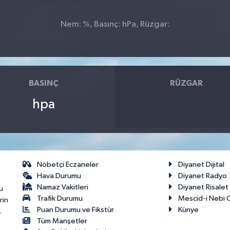
Nem: %, Basınç: hPa, Rüzgar:
BASINÇ
RÜZGAR
hpa
Nöbetçi Eczaneler
Diyanet Dijital
Hava Durumu
Diyanet Radyo
Namaz Vakitleri
Diyanet Risale
u
Trafik Durumu
Mescid-i Nebi C
rin
Puan Durumu ve Fikstür
Künye
.
Tüm Manşetler