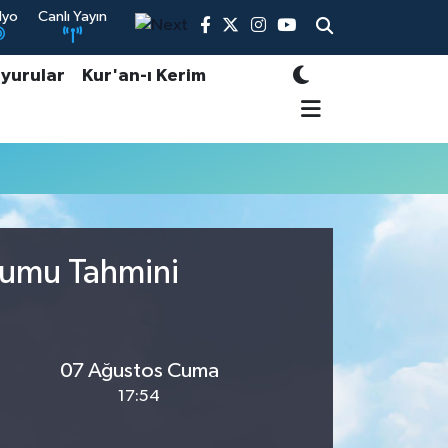
dyo
Canlı Yayın
yurular
Kur'an-ı Kerim
rumu Tahmini
07 Ağustos Cuma
17:54