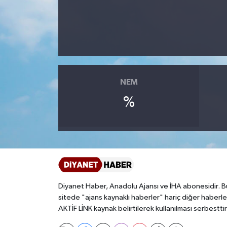
Ardahan Müftülüğü
Kudüs
Hutbeler
Artvin Müftülüğü
Kurban
DİYANET AKADEMİ
Aydın Müftülüğü
Mukabele
DİYANET GENÇLİK
NEM
Balıkesir Müftülüğü
Peygamberimizin Hayatı
DİYANET RADYO/TV
%
Bartın Müftülüğü
Ramazan
DEPREM
Batman Müftülüğü
Sahabeler
Dünya
Bayburt Müftülüğü
Zekat
Eğitim
Diyanet Haber, Anadolu Ajansı ve İHA abonesidir. B
sitede "ajans kaynaklı haberler" hariç diğer haberle
Bilecik Müftülüğü
Kültür-Sanat
AKTİF LİNK kaynak belirtilerek kullanılması serbesttir
Bingöl Müftülüğü
Aile