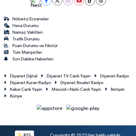
Gümüşhane Müftülüğü
Nöbetçi Eczaneler
Hakkari Müftülüğü
Hava Durumu
Namaz Vakitleri
Hatay Müftülüğü
Trafik Durumu
Puan Durumu ve Fikstür
Iğdır Müftülüğü
Tüm Manşetler
Son Dakika Haberleri
Isparta Müftülüğü
Diyanet Dijital
Diyanet TV Canlı Yayın
Diyanet Radyo
İstanbul Müftülüğü
Diyanet Kuran Radyo
Diyanet Risalet Radyo
Kabe Canlı Yayın
Mescid-i Nebi Canlı Yayın
İletişim
Künye
İzmir Müftülüğü
Kahramanmaraş Müftülüğü
Karabük Müftülüğü
RSS
Copyright © 2025 Her hakkı saklıdır.