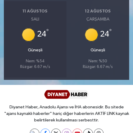
Diyarbakır Müftülüğü
İhtida Haberleri
11 AĞUSTOS
12 AĞUSTOS
Düzce Müftülüğü
YAŞAM
SALI
ÇARŞAMBA
°
°
Edirne Müftülüğü
24
24
Elazığ Müftülüğü
Güneşli
Güneşli
Nem: %54
Nem: %50
Erzincan Müftülüğü
Rüzgar: 6.67 m/s
Rüzgar: 6.67 m/s
Erzurum Müftülüğü
Eskişehir Müftülüğü
Diyanet Haber, Anadolu Ajansı ve İHA abonesidir. Bu sitede
Gaziantep Müftülüğü
"ajans kaynaklı haberler" hariç diğer haberlerin AKTİF LİNK kaynak
belirtilerek kullanılması serbesttir.
Giresun Müftülüğü