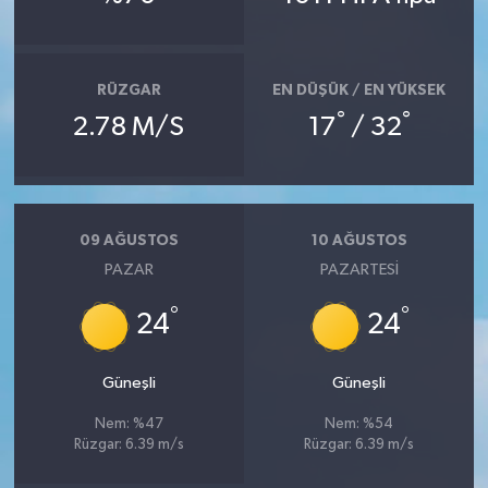
Bitlis Müftülüğü
Sağlık
RÜZGAR
EN DÜŞÜK / EN YÜKSEK
Bolu Müftülüğü
Makaleler
°
°
2.78 M/S
17
/ 32
Burdur Müftülüğü
Ekonomi
Bursa Müftülüğü
Duyurular
09 AĞUSTOS
10 AĞUSTOS
PAZAR
PAZARTESI
Çanakkale Müftülüğü
Podcast
°
°
24
24
Çankırı Müftülüğü
Bilim, Teknoloji
Çorum Müftülüğü
Biyografiler
Güneşli
Güneşli
Nem: %47
Nem: %54
Denizli Müftülüğü
Diyanet TV
Rüzgar: 6.39 m/s
Rüzgar: 6.39 m/s