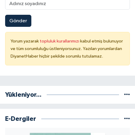
Konya Müftülüğü
Gönder
Kütahya Müftülüğü
Yorum yazarak
topluluk kurallarımızı
kabul etmiş bulunuyor
Malatya Müftülüğü
ve tüm sorumluluğu üstleniyorsunuz. Yazılan yorumlardan
DiyanetHaber hiçbir şekilde sorumlu tutulamaz.
Manisa Müftülüğü
Mardin Müftülüğü
Mersin Müftülüğü
Yükleniyor...
Muğla Müftülüğü
E-Dergiler
Muş Müftülüğü
Nevşehir Müftülüğü