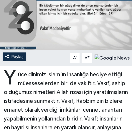
Ardahan Müftülüğü
Kudüs
Hutbeler
Artvin Müftülüğü
Kurban
DİYANET AKADEMİ
Aydın Müftülüğü
Mukabele
DİYANET GENÇLİK
Balıkesir Müftülüğü
Peygamberimizin Hayatı
DİYANET RADYO/TV
Paylaş
-
+
A
A
Y
Bartın Müftülüğü
Ramazan
DEPREM
üce dinimiz İslam’ın insanlığa hediye ettiği
müesseselerden biri de vakıftır. Vakıf, sahip
Batman Müftülüğü
Sahabeler
Dünya
olduğumuz nimetleri Allah rızası için yaratılmışların
istifadesine sunmaktır. Vakıf, Rabbimizin bizlere
Bayburt Müftülüğü
Zekat
Eğitim
emanet olarak verdiği imkânları cennet anahtarı
Bilecik Müftülüğü
Kültür-Sanat
yapabilmenin yollarından biridir. Vakıf; insanların
en hayırlısı insanlara en yararlı olandır, anlayışına
Bingöl Müftülüğü
Aile