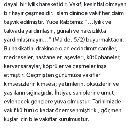
dayalı bir iyilik hareketidir. Vakıf, kesintisi olmayan
bir hayır çeşmesidir. İslam dininde vakıf her daim
Bitlis Müftülüğü
Sağlık
teşvik edilmiştir. Yüce Rabbimiz “...İyilik ve
Bolu Müftülüğü
Makaleler
takvada yardımlaşın, günah ve haksızlıkta
yardımlaşmayın...” (Mâide, 5/2) buyurmaktadır.
Burdur Müftülüğü
Ekonomi
Bu hakikatin idrakinde olan ecdadımız camiler,
medreseler, hastaneler, aşevleri, kütüphaneler,
Bursa Müftülüğü
Duyurular
kervansaraylar, köprüler ve çeşmeler inşa
Çanakkale Müftülüğü
Podcast
etmiştir. Geçmişten günümüze vakıflar
kimsesizlerin kimsesi; yetimlerin, öksüzlerin ve
Çankırı Müftülüğü
Bilim, Teknoloji
yaşlıların sığınağıdır. İhtiyaç sahiplerine umut,
evlenecek gençlere yuva olmuştur. Tarihimizde
Çorum Müftülüğü
Biyografiler
vakıf kültürü o kadar önemsenmiştir ki, göçmen
kuşlar için bile vakıflar kurulmuştur.
Denizli Müftülüğü
Diyanet TV