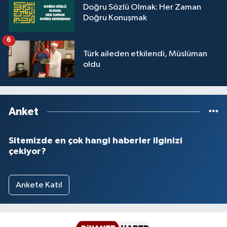
Doğru Sözlü Olmak: Her Zaman
Yalova Müftülüğü
Doğru Konuşmak
Yozgat Müftülüğü
6
Türk aileden etkilendi, Müslüman
Zonguldak Müftülüğü
oldu
Anket
Sitemizde en çok hangi haberler ilginizi
çekiyor?
Ankete Katıl