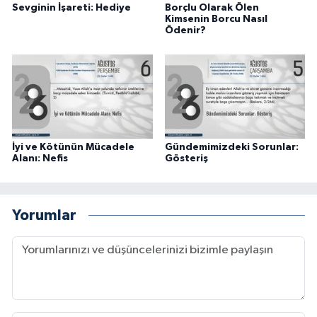
Sevginin İşareti: Hediye
Borçlu Olarak Ölen
Karaman Müftülüğü
Kimsenin Borcu Nasıl
Ödenir?
Kars Müftülüğü
Kastamonu Müftülüğü
Kayseri Müftülüğü
İyi ve Kötünün Mücadele
Gündemimizdeki Sorunlar:
Alanı: Nefis
Gösteriş
Kilis Müftülüğü
Kırıkkale Müftülüğü
Yorumlar
Kırklareli Müftülüğü
Kırşehir Müftülüğü
Kocaeli Müftülüğü