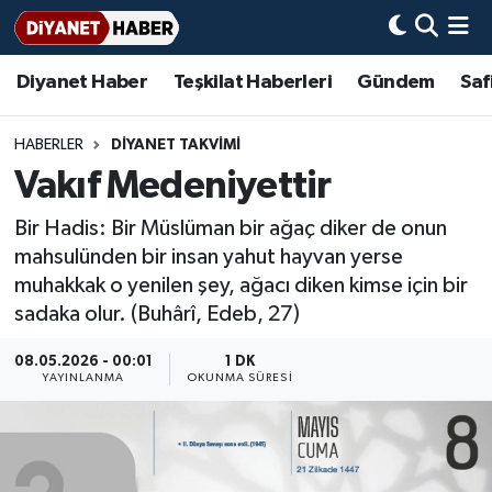
Diyanet Haber
Teşkilat Haberleri
Gündem
Saf
Diyanet Haber
Adana Müftülüğü
Bir Ayet
Aile Dergisi
İmam Hatip Okulları
Başmakale
Hadis-i Şerifler
Nöbetçi Eczaneler
Teşkilat Haberleri
Adıyaman Müftülüğü
Bir Hikaye
Aylık Dergi
Hayat Okumaları
Hava Durumu
HABERLER
DIYANET TAKVIMI
Vakıf Medeniyettir
Afyonkarahisar Müftülüğü
Gündem
Biyografiler
Ankara Namaz Vakitleri
Bir Hadis: Bir Müslüman bir ağaç diker de onun
Ağrı Müftülüğü
#Keşfet
Dini kavramlar
Trafik Durumu
mahsulünden bir insan yahut hayvan yerse
muhakkak o yenilen şey, ağacı diken kimse için bir
Aksaray Müftülüğü
Diyanet Bilgi
Basında Bugün
Süper Lig Puan Durumu ve Fikstür
sadaka olur. (Buhârî, Edeb, 27)
Amasya Müftülüğü
Diyanet Takvimi
DİYANET eKİTAP
Tüm Manşetler
08.05.2026 - 00:01
1 DK
YAYINLANMA
OKUNMA SÜRESI
Ankara Müftülüğü
Dualar
Diyanet Dergi
Son Dakika Haberleri
Antalya Müftülüğü
Hadislerle İslam
TDV
Haber Arşivi