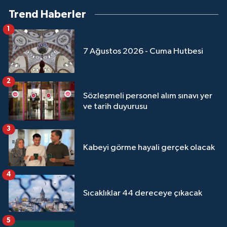
Sivas Müftülüğü
Trend Haberler
1
Şanlıurfa Müftülüğü
7 Ağustos 2026 - Cuma Hutbesi
Şırnak Müftülüğü
2
Tekirdağ Müftülüğü
Sözleşmeli personel alım sınavı yer
ve tarih duyurusu
Tokat Müftülüğü
3
Trabzon Müftülüğü
Kabeyi görme hayali gerçek olacak
Tunceli Müftülüğü
4
Uşak Müftülüğü
Sıcaklıklar 44 dereceye çıkacak
Van Müftülüğü
5