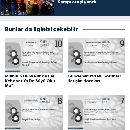
Kampı ateşi yandı
Gümüşhane Müftülüğü
Hakkari Müftülüğü
Bunlar da ilginizi çekebilir
Hatay Müftülüğü
Iğdır Müftülüğü
Isparta Müftülüğü
Müminin Dünyasında Fal,
Gündemimizdeki Sorunlar:
İstanbul Müftülüğü
Kehanet Ya Da Büyü Olur
İletişim Hataları
Mu?
İzmir Müftülüğü
Kahramanmaraş Müftülüğü
Karabük Müftülüğü