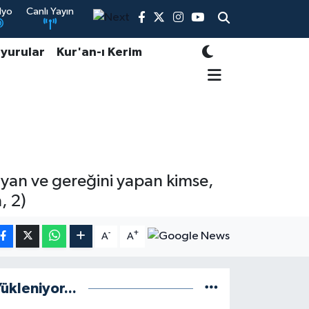
dyo
Canlı Yayın
yurular
Kur'an-ı Kerim
uyan ve gereğini yapan kimse,
, 2)
-
+
A
A
ükleniyor...