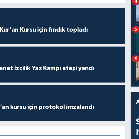
4
 Kur'an Kursu için fındık topladı
5
6
anet İzcilik Yaz Kampı ateşi yandı
r’an kursu için protokol imzalandı