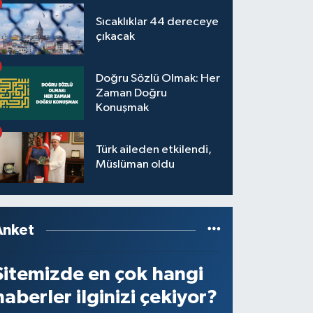
Sıcaklıklar 44 dereceye
çıkacak
Doğru Sözlü Olmak: Her
Zaman Doğru
Konuşmak
Türk aileden etkilendi,
Müslüman oldu
Anket
Sitemizde en çok hangi
haberler ilginizi çekiyor?