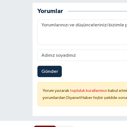
Karaman Müftülüğü
Yorumlar
Kars Müftülüğü
Kastamonu Müftülüğü
Kayseri Müftülüğü
Kilis Müftülüğü
Gönder
Kırıkkale Müftülüğü
Yorum yazarak
topluluk kurallarımızı
kabul etmi
Kırklareli Müftülüğü
yorumlardan DiyanetHaber hiçbir şekilde soru
Kırşehir Müftülüğü
Kocaeli Müftülüğü