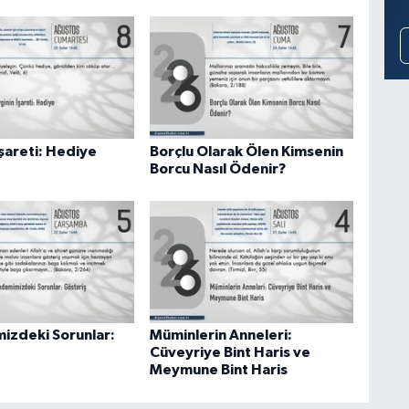
şareti: Hediye
Borçlu Olarak Ölen Kimsenin
Borcu Nasıl Ödenir?
zdeki Sorunlar:
Müminlerin Anneleri:
Cüveyriye Bint Haris ve
Meymune Bint Haris