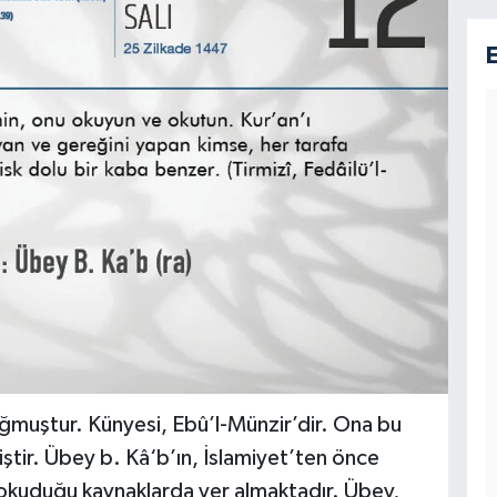
ğmuştur. Künyesi, Ebû’l-Münzir’dir. Ona bu
tir. Übey b. Kâ‘b’ın, İslamiyet’ten önce
i okuduğu kaynaklarda yer almaktadır. Übey,