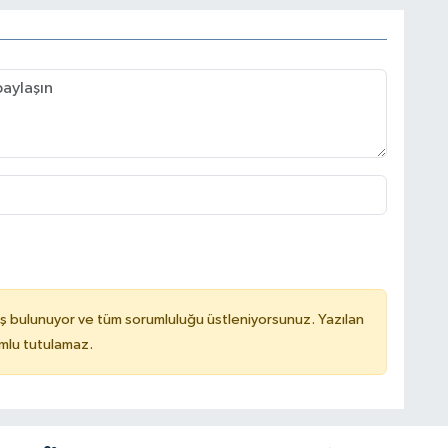
ş bulunuyor ve tüm sorumluluğu üstleniyorsunuz. Yazılan
mlu tutulamaz.