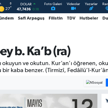
Foto Galeri
Videolar
Yazarlar
Ra
DOLAR
°
27
47,7436
0.18
EURO
ündem
Safi Arpaguş
Filistin
TDV
Hutbeler
Du
55,2510
0.32
STERLİN
64,4811
0.38
GRAM ALTIN
6660.55
0
BİST100
ey b. Ka’b (ra)
13.779
-14
nu okuyun ve okutun. Kur’an’ı öğrenen, ok
bir kaba benzer. (Tirmizî, Fedâilü’l-Kur’ân
Y