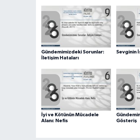
Gümüşhane Müftülüğü
Hakkari Müftülüğü
Hatay Müftülüğü
Gündemimizdeki Sorunlar:
Sevginin İ
Iğdır Müftülüğü
İletişim Hataları
Isparta Müftülüğü
İstanbul Müftülüğü
İzmir Müftülüğü
İyi ve Kötünün Mücadele
Gündemimi
Kahramanmaraş Müftülüğü
Alanı: Nefis
Gösteriş
Karabük Müftülüğü