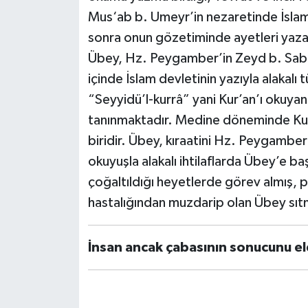
Mus‘ab b. Umeyr’in nezaretinde İslam
Bitlis Müftülüğü
Sağlık
sonra onun gözetiminde ayetleri yazan
Übey, Hz. Peygamber’in Zeyd b. Sabit’
Bolu Müftülüğü
Makaleler
içinde İslam devletinin yazıyla alakalı 
“Seyyidü’l-kurrâ” yani Kur’an’ı okuyan
Burdur Müftülüğü
Ekonomi
tanınmaktadır. Medine döneminde Kur
Bursa Müftülüğü
Duyurular
biridir. Übey, kıraatini Hz. Peygambe
okuyuşla alakalı ihtilaflarda Übey’e b
Çanakkale Müftülüğü
Podcast
çoğaltıldığı heyetlerde görev almış, p
hastalığından muzdarip olan Übey sıt
Çankırı Müftülüğü
Bilim, Teknoloji
Çorum Müftülüğü
Biyografiler
İnsan ancak çabasının sonucunu e
Denizli Müftülüğü
Diyanet TV