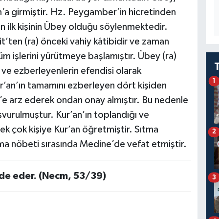
’a girmiştir. Hz. Peygamber’in hicretinden
 ilk kişinin Übey olduğu söylenmektedir.
ten (ra) önceki vahiy kâtibidir ve zaman
tüm işlerini yürütmeye başlamıştır. Übey (ra)
 ve ezberleyenlerin efendisi olarak
1
’an’ın tamamını ezberleyen dört kişiden
r’e arz ederek ondan onay almıştır. Bu nedenle
aşvurulmuştur. Kur’an’ın toplandığı ve
ek çok kişiye Kur’an öğretmiştir. Sıtma
2
ma nöbeti sırasında Medine’de vefat etmiştir.
lde eder. (Necm, 53/39)
3