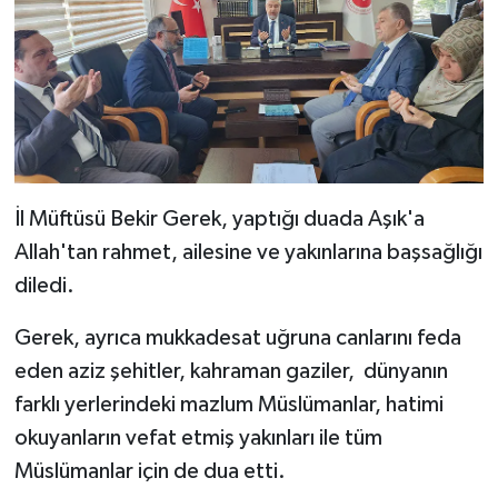
Diyarbakır Müftülüğü
İhtida Haberleri
Düzce Müftülüğü
YAŞAM
Edirne Müftülüğü
Elazığ Müftülüğü
İl Müftüsü Bekir Gerek, yaptığı duada Aşık'a
Erzincan Müftülüğü
Allah'tan rahmet, ailesine ve yakınlarına başsağlığı
diledi.
Erzurum Müftülüğü
Gerek, ayrıca mukkadesat uğruna canlarını feda
Eskişehir Müftülüğü
eden aziz şehitler, kahraman gaziler, dünyanın
farklı yerlerindeki mazlum Müslümanlar, hatimi
Gaziantep Müftülüğü
okuyanların vefat etmiş yakınları ile tüm
Giresun Müftülüğü
Müslümanlar için de dua etti.