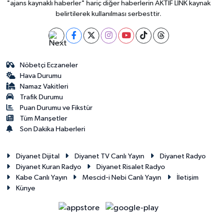
"ajans kaynaklı haberler" hariç diğer haberlerin AKTİF LİNK kaynak
belirtilerek kullanılması serbesttir.
Nöbetçi Eczaneler
Hava Durumu
Namaz Vakitleri
Trafik Durumu
Puan Durumu ve Fikstür
Tüm Manşetler
Son Dakika Haberleri
Diyanet Dijital
Diyanet TV Canlı Yayın
Diyanet Radyo
Diyanet Kuran Radyo
Diyanet Risalet Radyo
Kabe Canlı Yayın
Mescid-i Nebi Canlı Yayın
İletişim
Künye