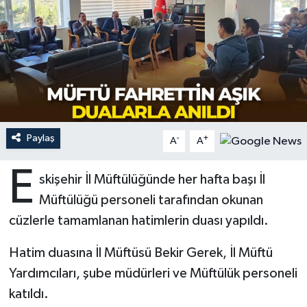
Ardahan Müftülüğü
Kudüs
Hutbeler
Artvin Müftülüğü
Kurban
DİYANET AKADEMİ
Aydın Müftülüğü
Mukabele
DİYANET GENÇLİK
Balıkesir Müftülüğü
Peygamberimizin Hayatı
DİYANET RADYO/TV
Paylaş
-
+
A
A
Bartın Müftülüğü
Ramazan
DEPREM
E
skişehir İl Müftülüğünde her hafta başı İl
Müftülüğü personeli tarafından okunan
Batman Müftülüğü
Sahabeler
Dünya
cüzlerle tamamlanan hatimlerin duası yapıldı.
Bayburt Müftülüğü
Zekat
Eğitim
Hatim duasına İl Müftüsü Bekir Gerek, İl Müftü
Bilecik Müftülüğü
Kültür-Sanat
Yardımcıları, şube müdürleri ve Müftülük personeli
katıldı.
Bingöl Müftülüğü
Aile