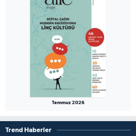
Sivas Müftülüğü
Şanlıurfa Müftülüğü
Şırnak Müftülüğü
Tekirdağ Müftülüğü
Tokat Müftülüğü
Trabzon Müftülüğü
Tunceli Müftülüğü
Temmuz 2026
Uşak Müftülüğü
Van Müftülüğü
Trend Haberler