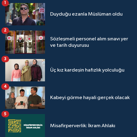
1
Yalova Müftülüğü
Duyduğu ezanla Müslüman oldu
Yozgat Müftülüğü
2
Zonguldak Müftülüğü
Sözleşmeli personel alım sınavı yer
ve tarih duyurusu
3
Üç kız kardeşin hafızlık yolculuğu
4
Kabeyi görme hayali gerçek olacak
5
Misafirperverlik: İkram Ahlakı