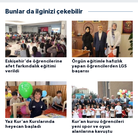
Karaman Müftülüğü
Bunlar da ilginizi çekebilir
Kars Müftülüğü
Kastamonu Müftülüğü
Kayseri Müftülüğü
Eskişehir'de öğrencilerine
Örgün eğitimle hafızlık
afet farkındalık eğitimi
yapan öğrencilerden LGS
verildi
başarısı
Kilis Müftülüğü
Kırıkkale Müftülüğü
Kırklareli Müftülüğü
Kırşehir Müftülüğü
Yaz Kur'an Kurslarında
Kur’an kursu öğrencileri
heyecan başladı
yeni spor ve oyun
alanlarına kavuştu
Kocaeli Müftülüğü