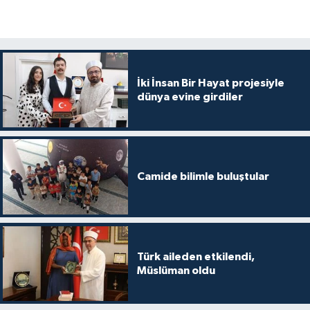
Gümüşhane Müftülüğü
Hakkari Müftülüğü
Hatay Müftülüğü
İki İnsan Bir Hayat projesiyle
dünya evine girdiler
Iğdır Müftülüğü
Isparta Müftülüğü
Camide bilimle buluştular
İstanbul Müftülüğü
İzmir Müftülüğü
Türk aileden etkilendi,
Kahramanmaraş Müftülüğü
Müslüman oldu
Karabük Müftülüğü