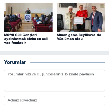
Konya Müftülüğü
Kütahya Müftülüğü
Malatya Müftülüğü
Müftü Gül: Gençleri
Alman genç, Beylikova'da
aydınlatmak bizim en asli
Müslüman oldu
vazifemizdir
Manisa Müftülüğü
Mardin Müftülüğü
Yorumlar
Mersin Müftülüğü
Muğla Müftülüğü
Muş Müftülüğü
Nevşehir Müftülüğü