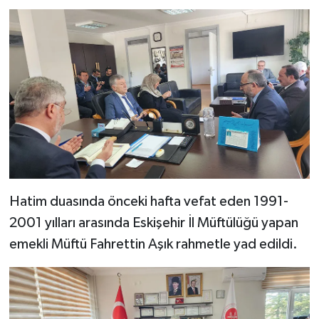
Bitlis Müftülüğü
Sağlık
Bolu Müftülüğü
Makaleler
Burdur Müftülüğü
Ekonomi
Bursa Müftülüğü
Duyurular
Çanakkale Müftülüğü
Podcast
Hatim duasında önceki hafta vefat eden 1991-
Çankırı Müftülüğü
Bilim, Teknoloji
2001 yılları arasında Eskişehir İl Müftülüğü yapan
emekli Müftü Fahrettin Aşık rahmetle yad edildi.
Çorum Müftülüğü
Biyografiler
Denizli Müftülüğü
Diyanet TV