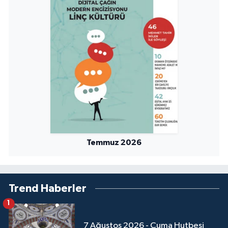
Sivas Müftülüğü
Şanlıurfa Müftülüğü
Şırnak Müftülüğü
Tekirdağ Müftülüğü
Tokat Müftülüğü
Trabzon Müftülüğü
Temmuz 2026
Tunceli Müftülüğü
Uşak Müftülüğü
Trend Haberler
1
Van Müftülüğü
7 Ağustos 2026 - Cuma Hutbesi