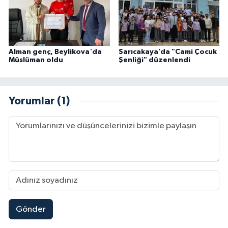
Konya Müftülüğü
Kütahya Müftülüğü
Alman genç, Beylikova'da
Sarıcakaya’da "Cami Çocuk
Müslüman oldu
Şenliği" düzenlendi
Malatya Müftülüğü
Manisa Müftülüğü
Yorumlar (1)
Mardin Müftülüğü
Mersin Müftülüğü
Muğla Müftülüğü
Muş Müftülüğü
Gönder
Nevşehir Müftülüğü