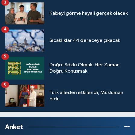
3
Sivas Müftülüğü
Kabeyi görme hayali gerçek olacak
Şanlıurfa Müftülüğü
4
Şırnak Müftülüğü
Sıcaklıklar 44 dereceye çıkacak
Tekirdağ Müftülüğü
5
Tokat Müftülüğü
Doğru Sözlü Olmak: Her Zaman
Doğru Konuşmak
Trabzon Müftülüğü
6
Türk aileden etkilendi, Müslüman
Tunceli Müftülüğü
oldu
Uşak Müftülüğü
Van Müftülüğü
Anket