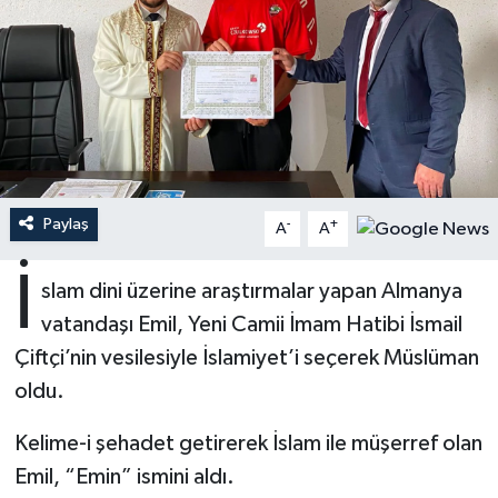
Ardahan Müftülüğü
Kudüs
Hutbeler
Artvin Müftülüğü
Kurban
DİYANET AKADEMİ
Aydın Müftülüğü
Mukabele
DİYANET GENÇLİK
Balıkesir Müftülüğü
Peygamberimizin Hayatı
DİYANET RADYO/TV
Paylaş
-
+
A
A
Bartın Müftülüğü
Ramazan
DEPREM
İ
slam dini üzerine araştırmalar yapan Almanya
vatandaşı Emil, Yeni Camii İmam Hatibi İsmail
Batman Müftülüğü
Sahabeler
Dünya
Çiftçi’nin vesilesiyle İslamiyet’i seçerek Müslüman
Bayburt Müftülüğü
Zekat
Eğitim
oldu.
Bilecik Müftülüğü
Kültür-Sanat
Kelime-i şehadet getirerek İslam ile müşerref olan
Emil, “Emin” ismini aldı.
Bingöl Müftülüğü
Aile