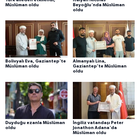
Müslüman oldu
Beyoğlu'nda Müslüman
Gümüşhane Müftülüğü
oldu
Hakkari Müftülüğü
Hatay Müftülüğü
Iğdır Müftülüğü
Bolivyalı Eva, Gaziantep'te
Almanyalı Lina,
Müslüman oldu
Gaziantep’te Müslüman
Isparta Müftülüğü
oldu
İstanbul Müftülüğü
İzmir Müftülüğü
Kahramanmaraş Müftülüğü
Duyduğu ezanla Müslüman
İngiliz vatandaşı Peter
oldu
Jonathon Adana'da
Karabük Müftülüğü
Müslüman oldu