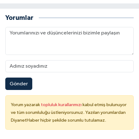
Karaman Müftülüğü
Yorumlar
Kars Müftülüğü
Kastamonu Müftülüğü
Kayseri Müftülüğü
Kilis Müftülüğü
Gönder
Kırıkkale Müftülüğü
Kırklareli Müftülüğü
Yorum yazarak
topluluk kurallarımızı
kabul etmiş bulunuyor
ve tüm sorumluluğu üstleniyorsunuz. Yazılan yorumlardan
Kırşehir Müftülüğü
DiyanetHaber hiçbir şekilde sorumlu tutulamaz.
Kocaeli Müftülüğü