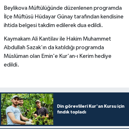
Beylikova Müftülüğünde düzenlenen programda
Bitlis Müftülüğü
Sağlık
İlçe Müftüsü Hüdayar Günay tarafından kendisine
ihtida belgesi takdim edilerek dua edildi.
Bolu Müftülüğü
Makaleler
Kaymakam Ali Kantilav ile Hakim Muhammet
Burdur Müftülüğü
Ekonomi
Abdullah Sazak’ın da katıldığı programda
Müslüman olan Emin'e Kur'an-ı Kerim hediye
Bursa Müftülüğü
Duyurular
edildi.
Çanakkale Müftülüğü
Podcast
Çankırı Müftülüğü
Bilim, Teknoloji
Çorum Müftülüğü
Biyografiler
Din görevlileri Kur'an Kursu için
fındık topladı
Denizli Müftülüğü
Diyanet TV