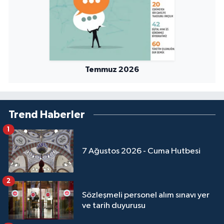
Niğde Müftülüğü
Ordu Müftülüğü
Temmuz 2026
Osmaniye Müftülüğü
Rize Müftülüğü
Trend Haberler
Sakarya Müftülüğü
1
7 Ağustos 2026 - Cuma Hutbesi
Samsun Müftülüğü
Siirt Müftülüğü
2
Sözleşmeli personel alım sınavı yer
Sinop Müftülüğü
ve tarih duyurusu