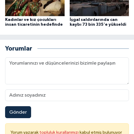
Karaman Müftülüğü
Kadınlar ve kız çocukları
İşgal saldırılarında can
Kars Müftülüğü
insan ticaretinin hedefinde
kaybı 73 bin 335'e yükseldi
Kastamonu Müftülüğü
Yorumlar
Kayseri Müftülüğü
Kilis Müftülüğü
Kırıkkale Müftülüğü
Kırklareli Müftülüğü
Gönder
Kırşehir Müftülüğü
Kocaeli Müftülüğü
Yorum yazarak
topluluk kurallarımızı
kabul etmiş bulunuyor