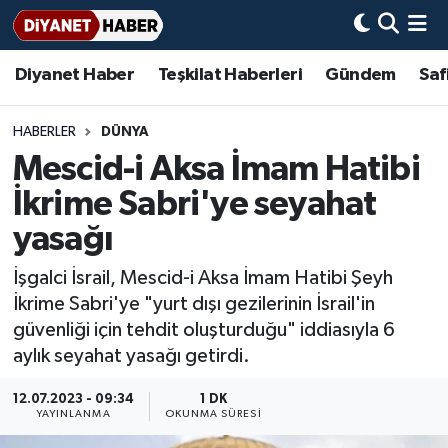
Diyanet Haber
Teşkilat Haberleri
Gündem
Saf
Diyanet Haber
Adana Müftülüğü
Bir Ayet
Aile Dergisi
İmam Hatip Okulları
Başmakale
Hadis-i Şerifler
Nöbetçi Eczaneler
Teşkilat Haberleri
Adıyaman Müftülüğü
Bir Hikaye
Aylık Dergi
Hayat Okumaları
Hava Durumu
HABERLER
DÜNYA
Mescid-i Aksa İmam Hatibi
Afyonkarahisar Müftülüğü
Gündem
Biyografiler
Ankara Namaz Vakitleri
İkrime Sabri'ye seyahat
Ağrı Müftülüğü
#Keşfet
Dini kavramlar
Trafik Durumu
yasağı
İşgalci İsrail, Mescid-i Aksa İmam Hatibi Şeyh
Aksaray Müftülüğü
Diyanet Bilgi
Basında Bugün
Süper Lig Puan Durumu ve Fikstür
İkrime Sabri'ye "yurt dışı gezilerinin İsrail'in
güvenliği için tehdit oluşturduğu" iddiasıyla 6
Amasya Müftülüğü
Diyanet Takvimi
DİYANET eKİTAP
Tüm Manşetler
aylık seyahat yasağı getirdi.
Ankara Müftülüğü
Dualar
Diyanet Dergi
Son Dakika Haberleri
12.07.2023 - 09:34
1 DK
YAYINLANMA
OKUNMA SÜRESI
Antalya Müftülüğü
Hadislerle İslam
TDV
Haber Arşivi