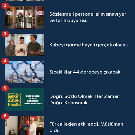
Sivas Müftülüğü
2
Sözleşmeli personel alım sınavı yer
Şanlıurfa Müftülüğü
ve tarih duyurusu
Şırnak Müftülüğü
3
Kabeyi görme hayali gerçek olacak
Tekirdağ Müftülüğü
4
Tokat Müftülüğü
Sıcaklıklar 44 dereceye çıkacak
Trabzon Müftülüğü
5
Tunceli Müftülüğü
Doğru Sözlü Olmak: Her Zaman
Doğru Konuşmak
Uşak Müftülüğü
6
Türk aileden etkilendi, Müslüman
Van Müftülüğü
oldu