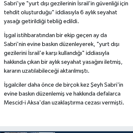
Sabri'ye "yurt dışı gezilerinin İsrail'in güvenliği için
tehdit oluşturduğu" iddiasıyla 6 aylık seyahat
Bitlis Müftülüğü
Sağlık
yasağı getirildiği tebliğ edildi.
Bolu Müftülüğü
Makaleler
İşgal istihbaratından bir ekip geçen ay da
Sabri'nin evine baskın düzenleyerek, "yurt dışı
Burdur Müftülüğü
Ekonomi
gezilerini İsrail'e karşı kullandığı" iddiasıyla
Bursa Müftülüğü
Duyurular
hakkında çıkan bir aylık seyahat yasağını iletmiş,
kararın uzatılabileceği aktarılmıştı.
Çanakkale Müftülüğü
Podcast
İşgalciler daha önce de birçok kez Şeyh Sabri'in
Çankırı Müftülüğü
Bilim, Teknoloji
evine baskın düzenlemiş ve hakkında defalarca
Mescid-i Aksa'dan uzaklaştırma cezası vermişti.
Çorum Müftülüğü
Biyografiler
Denizli Müftülüğü
Diyanet TV