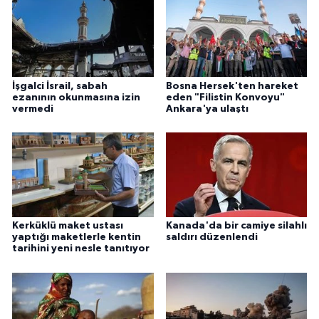
Gümüşhane Müftülüğü
Hakkari Müftülüğü
Hatay Müftülüğü
İşgalci İsrail, sabah
Bosna Hersek'ten hareket
ezanının okunmasına izin
eden "Filistin Konvoyu"
vermedi
Ankara'ya ulaştı
Iğdır Müftülüğü
Isparta Müftülüğü
İstanbul Müftülüğü
Kerküklü maket ustası
Kanada'da bir camiye silahlı
İzmir Müftülüğü
yaptığı maketlerle kentin
saldırı düzenlendi
tarihini yeni nesle tanıtıyor
Kahramanmaraş Müftülüğü
Karabük Müftülüğü