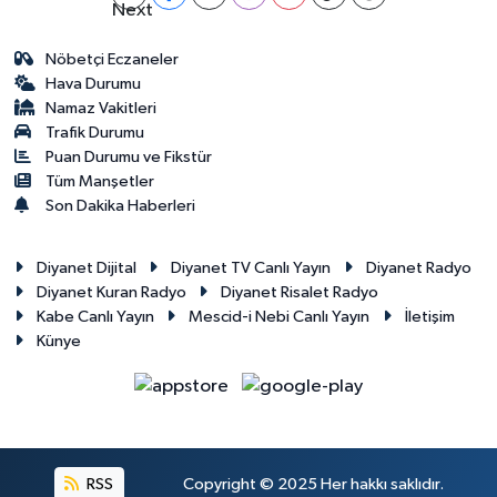
Nöbetçi Eczaneler
Hava Durumu
Namaz Vakitleri
Trafik Durumu
Puan Durumu ve Fikstür
Tüm Manşetler
Son Dakika Haberleri
Diyanet Dijital
Diyanet TV Canlı Yayın
Diyanet Radyo
Diyanet Kuran Radyo
Diyanet Risalet Radyo
Kabe Canlı Yayın
Mescid-i Nebi Canlı Yayın
İletişim
Künye
RSS
Copyright © 2025 Her hakkı saklıdır.