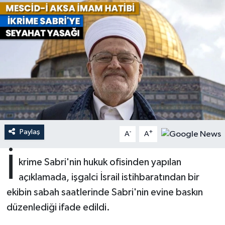
Ardahan Müftülüğü
Kudüs
Hutbeler
Artvin Müftülüğü
Kurban
DİYANET AKADEMİ
Aydın Müftülüğü
Mukabele
DİYANET GENÇLİK
Balıkesir Müftülüğü
Peygamberimizin Hayatı
DİYANET RADYO/TV
Bartın Müftülüğü
Ramazan
DEPREM
Paylaş
-
+
A
A
Batman Müftülüğü
Sahabeler
Dünya
İ
krime Sabri'nin hukuk ofisinden yapılan
Bayburt Müftülüğü
Zekat
Eğitim
açıklamada, işgalci İsrail istihbaratından bir
ekibin sabah saatlerinde Sabri'nin evine baskın
Bilecik Müftülüğü
Kültür-Sanat
düzenlediği ifade edildi.
Bingöl Müftülüğü
Aile