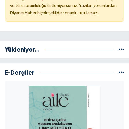
ve tüm sorumluluğu üstleniyorsunuz. Yazılan yorumlardan
Konya Müftülüğü
DiyanetHaber hiçbir şekilde sorumlu tutulamaz.
Kütahya Müftülüğü
Malatya Müftülüğü
Yükleniyor...
Manisa Müftülüğü
Mardin Müftülüğü
E-Dergiler
Mersin Müftülüğü
Muğla Müftülüğü
Muş Müftülüğü
Nevşehir Müftülüğü