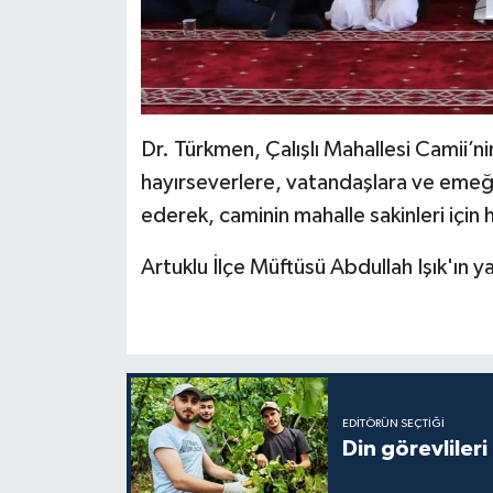
Gümüşhane Müftülüğü
Hakkari Müftülüğü
Hatay Müftülüğü
Dr. Türkmen, Çalışlı Mahallesi Camii’n
hayırseverlere, vatandaşlara ve emeği
Iğdır Müftülüğü
ederek, caminin mahalle sakinleri için 
Isparta Müftülüğü
Artuklu İlçe Müftüsü Abdullah Işık'ın y
İstanbul Müftülüğü
İzmir Müftülüğü
Kahramanmaraş Müftülüğü
EDITÖRÜN SEÇTIĞI
Din görevlileri
Karabük Müftülüğü