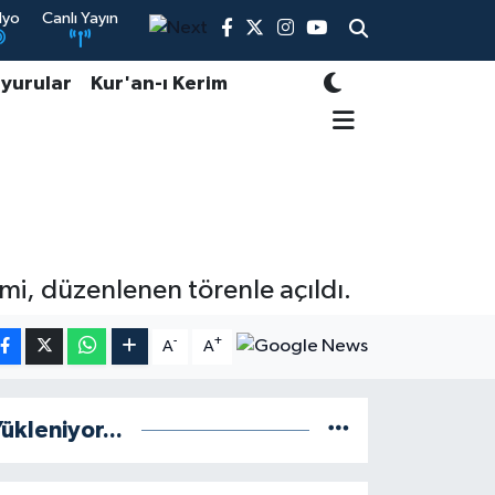
dyo
Canlı Yayın
yurular
Kur'an-ı Kerim
mi, düzenlenen törenle açıldı.
-
+
A
A
ükleniyor...