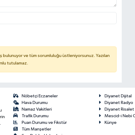
ş bulunuyor ve tüm sorumluluğu üstleniyorsunuz. Yazılan
mlu tutulamaz.
Nöbetçi Eczaneler
Diyanet Dijital
Hava Durumu
Diyanet Radyo
Namaz Vakitleri
Diyanet Risale
u
Trafik Durumu
Mescid-i Nebi C
rin
Puan Durumu ve Fikstür
Künye
.
Tüm Manşetler