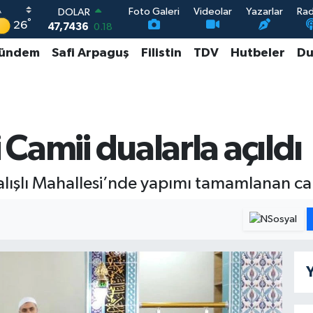
Foto Galeri
Videolar
Yazarlar
Ra
DOLAR
°
26
47,7436
0.18
EURO
ündem
Safi Arpaguş
Filistin
TDV
Hutbeler
Du
55,2510
0.32
STERLİN
64,4811
0.38
GRAM ALTIN
6660.55
0.03
BİST100
i Camii dualarla açıldı
13.779
-14
Çalışlı Mahallesi’nde yapımı tamamlanan ca
Y