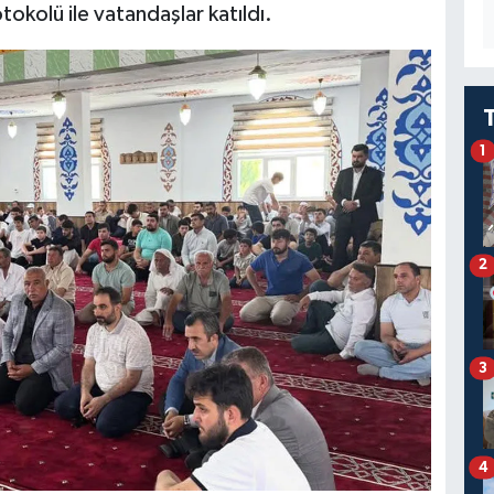
otokolü ile vatandaşlar katıldı.
1
2
3
4