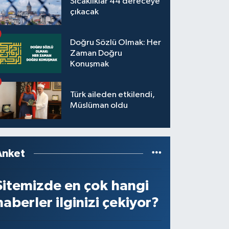
Sıcaklıklar 44 dereceye
çıkacak
Doğru Sözlü Olmak: Her
Zaman Doğru
Konuşmak
Türk aileden etkilendi,
Müslüman oldu
Anket
Sitemizde en çok hangi
haberler ilginizi çekiyor?