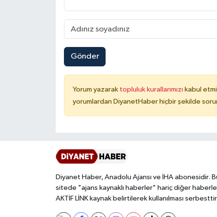
Niğde Müftülüğü
Ordu Müftülüğü
Gönder
Osmaniye Müftülüğü
Yorum yazarak
topluluk kurallarımızı
kabul etmi
Rize Müftülüğü
yorumlardan DiyanetHaber hiçbir şekilde soru
Sakarya Müftülüğü
Samsun Müftülüğü
Siirt Müftülüğü
Diyanet Haber, Anadolu Ajansı ve İHA abonesidir. B
sitede "ajans kaynaklı haberler" hariç diğer haberle
Sinop Müftülüğü
AKTİF LİNK kaynak belirtilerek kullanılması serbesttir