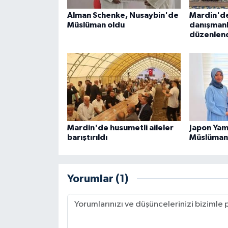
Alman Schenke, Nusaybin'de
Mardin'de
Konya Müftülüğü
Müslüman oldu
danışmanl
düzenlen
Kütahya Müftülüğü
Malatya Müftülüğü
Manisa Müftülüğü
Mardin Müftülüğü
Mardin'de husumetli aileler
Japon Yam
barıştırıldı
Müslüman
Mersin Müftülüğü
Muğla Müftülüğü
Yorumlar (1)
Muş Müftülüğü
Nevşehir Müftülüğü