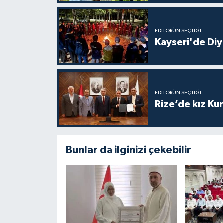
Karaman Müftülüğü
EDITÖRÜN SEÇTIĞI
Kars Müftülüğü
Kayseri'de Diy
Kastamonu Müftülüğü
Kayseri Müftülüğü
EDITÖRÜN SEÇTIĞI
Rize’de kız Ku
Kilis Müftülüğü
Kırıkkale Müftülüğü
Bunlar da ilginizi çekebilir
Kırklareli Müftülüğü
Kırşehir Müftülüğü
Kocaeli Müftülüğü