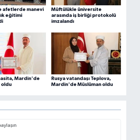
 afetlerde manevi
Müftülükle üniversite
ık eğitimi
arasında iş birliği protokolü
di
imzalandı
asita, Mardin'de
Rusya vatandaşı Teplova,
 oldu
Mardin'de Müslüman oldu