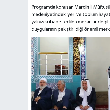
Diyarbakır Müftülüğü
İhtida Haberleri
Programda konuşan Mardin İl Müftüsü 
Düzce Müftülüğü
YAŞAM
medeniyetindeki yeri ve toplum hayat
yalnızca ibadet edilen mekanlar değil,
Edirne Müftülüğü
duygularının pekiştirildiği önemli mer
Elazığ Müftülüğü
Erzincan Müftülüğü
Erzurum Müftülüğü
Eskişehir Müftülüğü
Gaziantep Müftülüğü
Giresun Müftülüğü