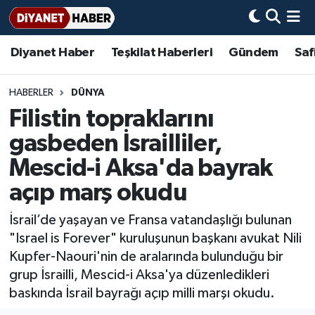
Diyanet Haber
Teşkilat Haberleri
Gündem
Saf
Diyanet Haber
Adana Müftülüğü
Bir Ayet
Aile Dergisi
İmam Hatip Okulları
Başmakale
Hadis-i Şerifler
Nöbetçi Eczaneler
Teşkilat Haberleri
Adıyaman Müftülüğü
Bir Hikaye
Aylık Dergi
Hayat Okumaları
Hava Durumu
HABERLER
DÜNYA
Filistin topraklarını
Afyonkarahisar Müftülüğü
Gündem
Biyografiler
Ankara Namaz Vakitleri
gasbeden İsrailliler,
Ağrı Müftülüğü
#Keşfet
Dini kavramlar
Trafik Durumu
Mescid-i Aksa'da bayrak
açıp marş okudu
Aksaray Müftülüğü
Diyanet Bilgi
Basında Bugün
Süper Lig Puan Durumu ve Fikstür
İsrail’de yaşayan ve Fransa vatandaşlığı bulunan
Amasya Müftülüğü
Diyanet Takvimi
DİYANET eKİTAP
Tüm Manşetler
"Israel is Forever" kuruluşunun başkanı avukat Nili
Kupfer-Naouri'nin de aralarında bulunduğu bir
Ankara Müftülüğü
Dualar
Diyanet Dergi
Son Dakika Haberleri
grup İsrailli, Mescid-i Aksa'ya düzenledikleri
baskında İsrail bayrağı açıp milli marşı okudu.
Antalya Müftülüğü
Hadislerle İslam
TDV
Haber Arşivi