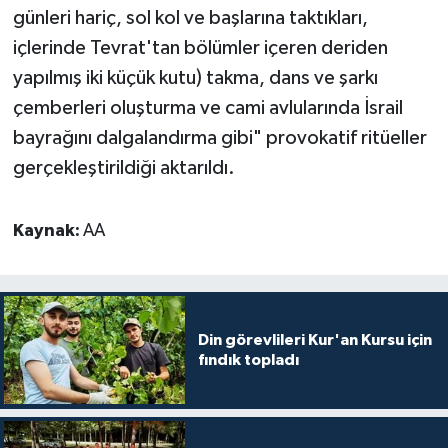
günleri hariç, sol kol ve başlarına taktıkları,
Karaman Müftülüğü
içlerinde Tevrat'tan bölümler içeren deriden
yapılmış iki küçük kutu) takma, dans ve şarkı
Kars Müftülüğü
çemberleri oluşturma ve cami avlularında İsrail
Kastamonu Müftülüğü
bayrağını dalgalandırma gibi" provokatif ritüeller
gerçekleştirildiği aktarıldı.
Kayseri Müftülüğü
Kaynak:
AA
Kilis Müftülüğü
Kırıkkale Müftülüğü
Kırklareli Müftülüğü
Din görevlileri Kur'an Kursu için
fındık topladı
Kırşehir Müftülüğü
Kocaeli Müftülüğü