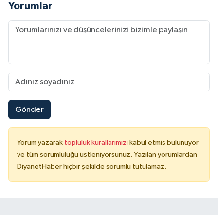
Yorumlar
Sivas Müftülüğü
Şanlıurfa Müftülüğü
Şırnak Müftülüğü
Tekirdağ Müftülüğü
Tokat Müftülüğü
Gönder
Trabzon Müftülüğü
Yorum yazarak
topluluk kurallarımızı
kabul etmiş bulunuyor
Tunceli Müftülüğü
ve tüm sorumluluğu üstleniyorsunuz. Yazılan yorumlardan
DiyanetHaber hiçbir şekilde sorumlu tutulamaz.
Uşak Müftülüğü
Van Müftülüğü