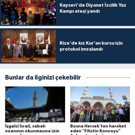
Kayseri'de Diyanet İzcilik Yaz
Kampı ateşi yandı
Konya Müftülüğü
Kütahya Müftülüğü
Malatya Müftülüğü
Rize’de kız Kur’an kursu için
protokol imzalandı
Manisa Müftülüğü
Mardin Müftülüğü
Bunlar da ilginizi çekebilir
Mersin Müftülüğü
Muğla Müftülüğü
Muş Müftülüğü
İşgalci İsrail, sabah
Bosna Hersek'ten hareket
ezanının okunmasına izin
eden "Filistin Konvoyu"
Nevşehir Müftülüğü