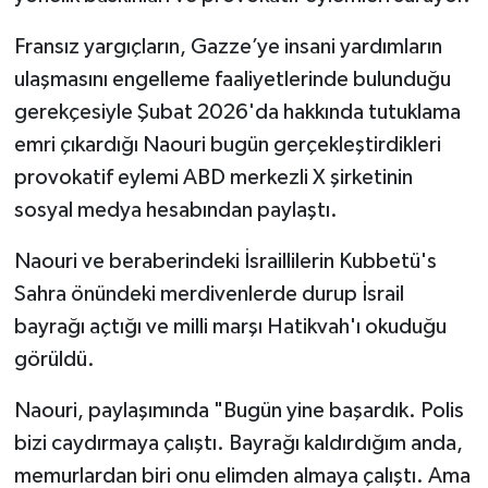
Fransız yargıçların, Gazze’ye insani yardımların
Bitlis Müftülüğü
Sağlık
ulaşmasını engelleme faaliyetlerinde bulunduğu
Bolu Müftülüğü
Makaleler
gerekçesiyle Şubat 2026'da hakkında tutuklama
emri çıkardığı Naouri bugün gerçekleştirdikleri
Burdur Müftülüğü
Ekonomi
provokatif eylemi ABD merkezli X şirketinin
sosyal medya hesabından paylaştı.
Bursa Müftülüğü
Duyurular
Naouri ve beraberindeki İsraillilerin Kubbetü's
Çanakkale Müftülüğü
Podcast
Sahra önündeki merdivenlerde durup İsrail
bayrağı açtığı ve milli marşı Hatikvah'ı okuduğu
Çankırı Müftülüğü
Bilim, Teknoloji
görüldü.
Çorum Müftülüğü
Biyografiler
Naouri, paylaşımında "Bugün yine başardık. Polis
Denizli Müftülüğü
Diyanet TV
bizi caydırmaya çalıştı. Bayrağı kaldırdığım anda,
memurlardan biri onu elimden almaya çalıştı. Ama