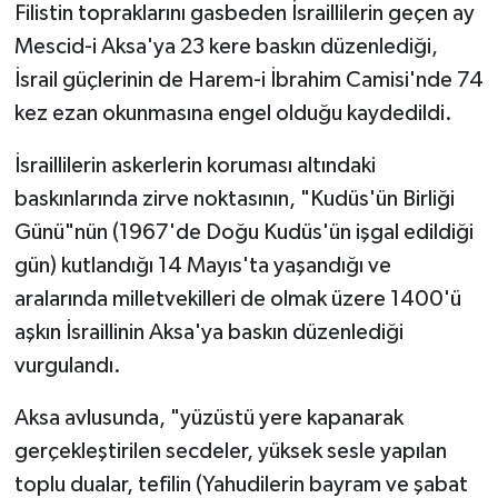
Filistin topraklarını gasbeden İsraillilerin geçen ay
Gümüşhane Müftülüğü
Mescid-i Aksa'ya 23 kere baskın düzenlediği,
Hakkari Müftülüğü
İsrail güçlerinin de Harem-i İbrahim Camisi'nde 74
kez ezan okunmasına engel olduğu kaydedildi.
Hatay Müftülüğü
İsraillilerin askerlerin koruması altındaki
Iğdır Müftülüğü
baskınlarında zirve noktasının, "Kudüs'ün Birliği
Günü"nün (1967'de Doğu Kudüs'ün işgal edildiği
Isparta Müftülüğü
gün) kutlandığı 14 Mayıs'ta yaşandığı ve
aralarında milletvekilleri de olmak üzere 1400'ü
İstanbul Müftülüğü
aşkın İsraillinin Aksa'ya baskın düzenlediği
İzmir Müftülüğü
vurgulandı.
Aksa avlusunda, "yüzüstü yere kapanarak
Kahramanmaraş Müftülüğü
gerçekleştirilen secdeler, yüksek sesle yapılan
Karabük Müftülüğü
toplu dualar, tefilin (Yahudilerin bayram ve şabat