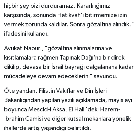
Diyarbakır Müftülüğü
İhtida Haberleri
hiçbir şey bizi durduramaz. Kararlılığımız
karşısında, sonunda Hatikvah'ı bitirmemize izin
Düzce Müftülüğü
YAŞAM
vermek zorunda kaldılar. Sonra gözaltına alındık."
ifadesini kullandı.
Edirne Müftülüğü
Avukat Naouri, "gözaltına alınmalarına ve
Elazığ Müftülüğü
kısıtlamalara rağmen Tapınak Dağı'na bir direk
Erzincan Müftülüğü
dikilip, devasa bir İsrail bayrağı dalgalanana kadar
mücadeleye devam edeceklerini" savundu.
Erzurum Müftülüğü
Öte yandan, Filistin Vakıflar ve Din İşleri
Eskişehir Müftülüğü
Bakanlığından yapılan yazılı açıklamada, mayıs ayı
boyunca Mescid-i Aksa, El Halil'deki Harem-i
Gaziantep Müftülüğü
İbrahim Camisi ve diğer kutsal mekanlara yönelik
ihallerde artış yaşandığı belirtildi.
Giresun Müftülüğü