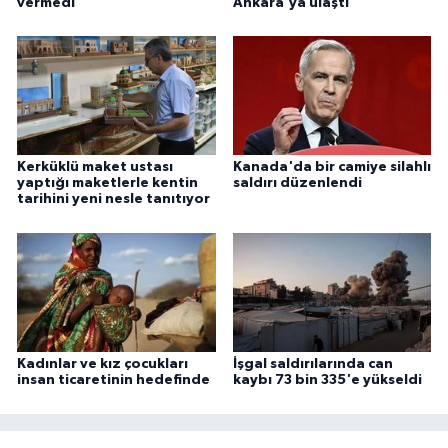
vermedi
Ankara'ya ulaştı
Niğde Müftülüğü
Ordu Müftülüğü
Osmaniye Müftülüğü
Kerküklü maket ustası
Kanada'da bir camiye silahlı
yaptığı maketlerle kentin
saldırı düzenlendi
tarihini yeni nesle tanıtıyor
Rize Müftülüğü
Sakarya Müftülüğü
Samsun Müftülüğü
Siirt Müftülüğü
Kadınlar ve kız çocukları
İşgal saldırılarında can
insan ticaretinin hedefinde
kaybı 73 bin 335'e yükseldi
Sinop Müftülüğü