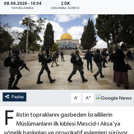
08.06.2026 - 10:54
2 DK
YAYINLANMA
OKUNMA SÜRESI
Ardahan Müftülüğü
Kudüs
Hutbeler
Artvin Müftülüğü
Kurban
DİYANET AKADEMİ
Aydın Müftülüğü
Mukabele
DİYANET GENÇLİK
Balıkesir Müftülüğü
Peygamberimizin Hayatı
DİYANET RADYO/TV
Bartın Müftülüğü
Ramazan
DEPREM
Batman Müftülüğü
Sahabeler
Dünya
Paylaş
-
+
A
A
Bayburt Müftülüğü
Zekat
Eğitim
F
ilistin topraklarını gasbeden İsraillilerin
Bilecik Müftülüğü
Kültür-Sanat
Müslümanların ilk kıblesi Mescid-i Aksa'ya
yönelik baskınları ve provokatif eylemleri sürüyor.
Bingöl Müftülüğü
Aile