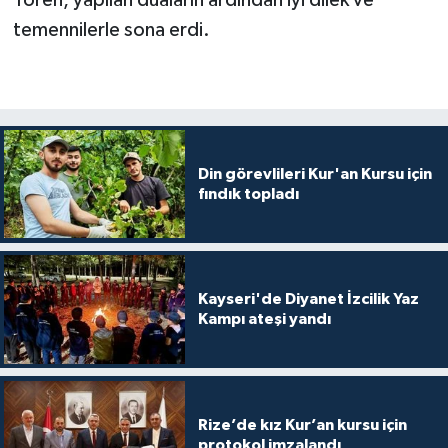
Diyarbakır Müftülüğü
İhtida Haberleri
temennilerle sona erdi.
Düzce Müftülüğü
YAŞAM
Edirne Müftülüğü
Elazığ Müftülüğü
Din görevlileri Kur'an Kursu için
fındık topladı
Erzincan Müftülüğü
Erzurum Müftülüğü
Kayseri'de Diyanet İzcilik Yaz
Eskişehir Müftülüğü
Kampı ateşi yandı
Gaziantep Müftülüğü
Giresun Müftülüğü
Rize’de kız Kur’an kursu için
protokol imzalandı