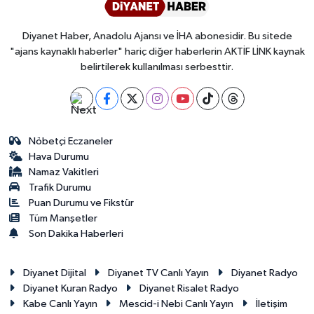
Diyanet Haber, Anadolu Ajansı ve İHA abonesidir. Bu sitede
"ajans kaynaklı haberler" hariç diğer haberlerin AKTİF LİNK kaynak
belirtilerek kullanılması serbesttir.
Nöbetçi Eczaneler
Hava Durumu
Namaz Vakitleri
Trafik Durumu
Puan Durumu ve Fikstür
Tüm Manşetler
Son Dakika Haberleri
Diyanet Dijital
Diyanet TV Canlı Yayın
Diyanet Radyo
Diyanet Kuran Radyo
Diyanet Risalet Radyo
Kabe Canlı Yayın
Mescid-i Nebi Canlı Yayın
İletişim