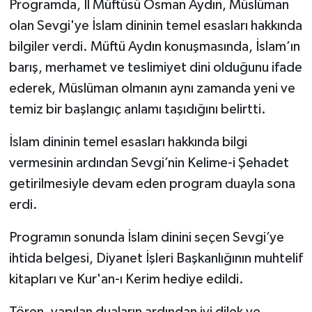
Programda, İl Müftüsü Osman Aydın, Müslüman
olan Sevgi'ye İslam dininin temel esasları hakkında
Bitlis Müftülüğü
Sağlık
bilgiler verdi. Müftü Aydın konuşmasında, İslam’ın
barış, merhamet ve teslimiyet dini olduğunu ifade
Bolu Müftülüğü
Makaleler
ederek, Müslüman olmanın aynı zamanda yeni ve
Burdur Müftülüğü
Ekonomi
temiz bir başlangıç anlamı taşıdığını belirtti.
Bursa Müftülüğü
Duyurular
İslam dininin temel esasları hakkında bilgi
vermesinin ardından Sevgi’nin Kelime-i Şehadet
Çanakkale Müftülüğü
Podcast
getirilmesiyle devam eden program duayla sona
erdi.
Çankırı Müftülüğü
Bilim, Teknoloji
Programın sonunda İslam dinini seçen Sevgi’ye
Çorum Müftülüğü
Biyografiler
ihtida belgesi, Diyanet İşleri Başkanlığının muhtelif
kitapları ve Kur'an-ı Kerim hediye edildi.
Denizli Müftülüğü
Diyanet TV
Tören, yapılan duaların ardından iyi dilek ve