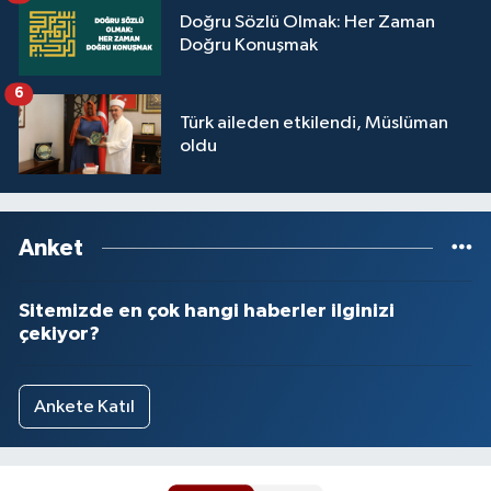
Doğru Sözlü Olmak: Her Zaman
Yalova Müftülüğü
Doğru Konuşmak
Yozgat Müftülüğü
6
Türk aileden etkilendi, Müslüman
Zonguldak Müftülüğü
oldu
Anket
Sitemizde en çok hangi haberler ilginizi
çekiyor?
Ankete Katıl