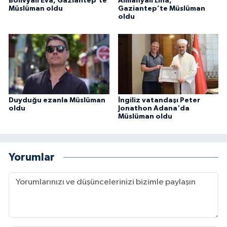
Bolivyalı Eva, Gaziantep'te
Almanyalı Lina,
Müslüman oldu
Gaziantep’te Müslüman
Karaman Müftülüğü
oldu
Kars Müftülüğü
Kastamonu Müftülüğü
Kayseri Müftülüğü
Duyduğu ezanla Müslüman
İngiliz vatandaşı Peter
oldu
Jonathon Adana'da
Müslüman oldu
Kilis Müftülüğü
Kırıkkale Müftülüğü
Yorumlar
Kırklareli Müftülüğü
Kırşehir Müftülüğü
Kocaeli Müftülüğü