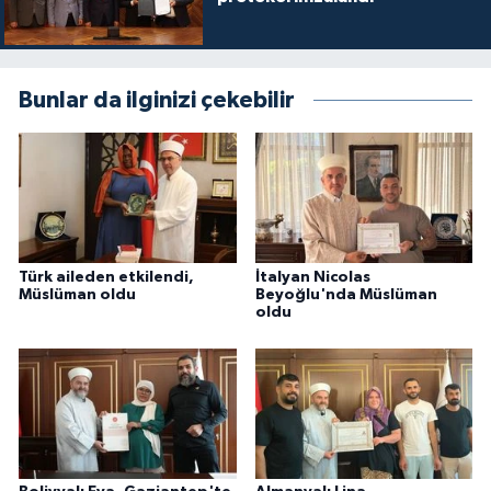
Gümüşhane Müftülüğü
Hakkari Müftülüğü
Bunlar da ilginizi çekebilir
Hatay Müftülüğü
Iğdır Müftülüğü
Isparta Müftülüğü
Türk aileden etkilendi,
İtalyan Nicolas
Müslüman oldu
Beyoğlu'nda Müslüman
İstanbul Müftülüğü
oldu
İzmir Müftülüğü
Kahramanmaraş Müftülüğü
Karabük Müftülüğü