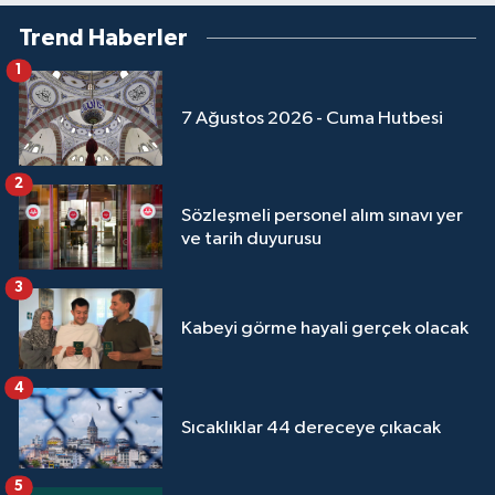
Sivas Müftülüğü
Trend Haberler
Şanlıurfa Müftülüğü
1
7 Ağustos 2026 - Cuma Hutbesi
Şırnak Müftülüğü
Tekirdağ Müftülüğü
2
Sözleşmeli personel alım sınavı yer
Tokat Müftülüğü
ve tarih duyurusu
3
Trabzon Müftülüğü
Kabeyi görme hayali gerçek olacak
Tunceli Müftülüğü
4
Uşak Müftülüğü
Sıcaklıklar 44 dereceye çıkacak
Van Müftülüğü
5