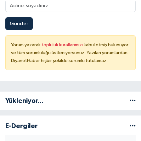
Konya Müftülüğü
Gönder
Kütahya Müftülüğü
Malatya Müftülüğü
Yorum yazarak
topluluk kurallarımızı
kabul etmiş bulunuyor
ve tüm sorumluluğu üstleniyorsunuz. Yazılan yorumlardan
Manisa Müftülüğü
DiyanetHaber hiçbir şekilde sorumlu tutulamaz.
Mardin Müftülüğü
Mersin Müftülüğü
Yükleniyor...
Muğla Müftülüğü
Muş Müftülüğü
E-Dergiler
Nevşehir Müftülüğü