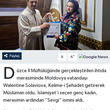
Ardahan Müftülüğü
Kudüs
Hutbeler
Artvin Müftülüğü
Kurban
DİYANET AKADEMİ
Aydın Müftülüğü
Mukabele
DİYANET GENÇLİK
Balıkesir Müftülüğü
Peygamberimizin Hayatı
DİYANET RADYO/TV
Paylaş
-
+
A
A
Bartın Müftülüğü
Ramazan
DEPREM
D
üzce İl Müftülüğünde gerçekleştirilen ihtida
Batman Müftülüğü
Sahabeler
Dünya
merasiminde Moldovya vatandaşı
Bayburt Müftülüğü
Zekat
Eğitim
Walentine Solaviova, Kelime-i Şehadet getirerek
Müslüman oldu. İslamiyet’i seçen genç kadın,
Bilecik Müftülüğü
Kültür-Sanat
merasimin ardından “Sevgi” ismini aldı.
Bingöl Müftülüğü
Aile