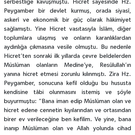
serbestliğe kavuşmuştu. Hicret sayesinde Hz.
Peygamber bir devlet kurmuş, orada siyasî,
askerî ve ekonomik bir güç olarak hâkimiyet
sağlamıştı. Yine Hicret vasıtasıyla İslâm, diğer
toplumlara ulaşmış ve onların karanlıklardan
aydınlığa çıkmasına vesile olmuştu. Bu nedenle
Hicret’ten sonraki ilk yıllarda çevre beldelerden
Müslüman olanların Medine’ye, Resûlullah’ın
yanına hicret etmesi zorunlu kılınmıştı. Zira Hz.
Peygamber, sonucuna kefil olduğu bu hususta
kendisine tâbi olunmasını istemiş ve şöyle
buyurmuştu: “Bana iman edip Müslüman olan ve
hicret edene cennetin kıyılarından ve ortasından
birer ev verileceğine ben kefilim. Ve yine, bana
inanıp Müslüman olan ve Allah yolunda cihad