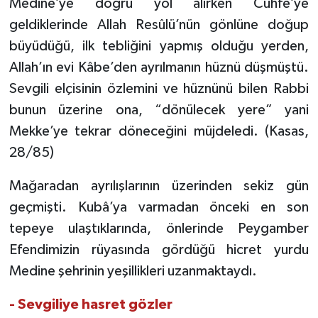
Medine’ye doğru yol alırken Cuhfe’ye
geldiklerinde Allah Resûlü’nün gönlüne doğup
büyüdüğü, ilk tebliğini yapmış olduğu yerden,
Allah’ın evi Kâbe’den ayrılmanın hüznü düşmüştü.
Sevgili elçisinin özlemini ve hüznünü bilen Rabbi
bunun üzerine ona, “dönülecek yere” yani
Mekke’ye tekrar döneceğini müjdeledi. (Kasas,
28/85)
Mağaradan ayrılışlarının üzerinden sekiz gün
geçmişti. Kubâ’ya varmadan önceki en son
tepeye ulaştıklarında, önlerinde Peygamber
Efendimizin rüyasında gördüğü hicret yurdu
Medine şehrinin yeşillikleri uzanmaktaydı.
- Sevgiliye hasret gözler