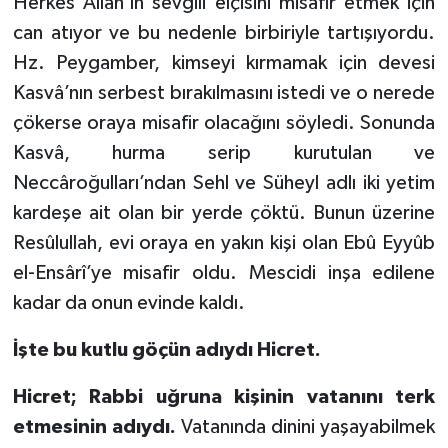
Herkes Allah’ın sevgili elçisini misafir etmek için
can atıyor ve bu nedenle birbiriyle tartışıyordu.
Hz. Peygamber, kimseyi kırmamak için devesi
Kasvâ’nın serbest bırakılmasını istedi ve o nerede
çökerse oraya misafir olacağını söyledi. Sonunda
Kasvâ, hurma serip kurutulan ve
Neccâroğulları’ndan Sehl ve Süheyl adlı iki yetim
kardeşe ait olan bir yerde çöktü. Bunun üzerine
Resûlullah, evi oraya en yakın kişi olan Ebû Eyyûb
el-Ensârî’ye misafir oldu. Mescidi inşa edilene
kadar da onun evinde kaldı.
İşte bu kutlu göçün adıydı Hicret.
Hicret; Rabbi uğruna kişinin vatanını terk
etmesinin adıydı.
Vatanında dinini yaşayabilmek