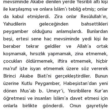
mevsiminde Akabe denilen yerde Yesribli altı kişi
Gümüşhane Müftülüğü
ile karşılaşmış ve onlara İslâm’ı tebliğ etmiş; onlar
da kabul etmişlerdi. Zira onlar Resûlullah’ın,
Hakkari Müftülüğü
Yahudilerin geleceğinden bahsettikleri
Hatay Müftülüğü
peygamber olduğunu anlamışlardı. Bunlardan
beşi, ertesi sene hac mevsiminde yedi kişi ile
Iğdır Müftülüğü
beraber tekrar geldiler ve Allah’a ortak
koşmamak, hırsızlık yapmamak, zina etmemek,
Isparta Müftülüğü
çocukları öldürmemek, iftira etmemek, hiçbir
İstanbul Müftülüğü
ma’ruf işte isyan etmemek üzere söz vererek
Birinci Akabe Biati’ni gerçekleştirdiler. Bunun
İzmir Müftülüğü
üzerine Kutlu Peygamber, Habeşistan’dan yeni
dönen Mus’ab b. Umeyr’i, Yesriblilere Kur’an
Kahramanmaraş Müftülüğü
öğretmesi ve insanları İslâm’a davet etmesi için
onlarla birlikte gönderdi. Onun gayretiyle
Karabük Müftülüğü