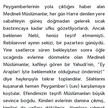
Peygamberlerinin yola çıktığını haber alan
Medineli Müslümanlar, her gün Harre denilen yere
sabahleyin güneş doğmadan gelerek sıcak
bastırıncaya kadar ufku gözetliyorlardı. Ancak
beklenen Nebî, henüz teşrif etmemişti.
Rebîüevvel ayının sekizi, bir pazartesi günüydü.
Yine saatlerce süren bekleyişten sonra öğle
sıcağında evlerine dönmekte olan Medineli
Müslümanlar, kafileyi gören bir Yahudi’nin, “Ey
Araplar! İşte beklemekte olduğunuz önderiniz!”
diye haykırışıyla tekrar toplandılar. Silahlarını
kuşanarak hemen Peygamber’i (sav) karşılamaya
koştular. Efendimizin teşrifi Müslümanları büyük
sevince boğdu. Kimileri evlerinin damına çıkmış,
kimileri de yollara dökülmüş, âlemlere rahmet