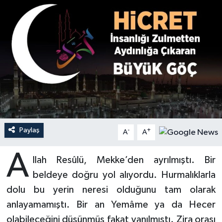
Ardahan Müftülüğü
Kudüs
Hutbeler
Artvin Müftülüğü
Kurban
DİYANET AKADEMİ
Aydın Müftülüğü
Mukabele
DİYANET GENÇLİK
Balıkesir Müftülüğü
Peygamberimizin Hayatı
DİYANET RADYO/TV
Bartın Müftülüğü
Ramazan
DEPREM
Paylaş
-
+
A
A
Batman Müftülüğü
Sahabeler
Dünya
A
llah Resûlü, Mekke’den ayrılmıştı. Bir
Bayburt Müftülüğü
Zekat
Eğitim
beldeye doğru yol alıyordu. Hurmalıklarla
dolu bu yerin neresi olduğunu tam olarak
Bilecik Müftülüğü
Kültür-Sanat
anlayamamıştı. Bir an Yemâme ya da Hecer
olabileceğini düşünmüş fakat yanılmıştı. Zira orası
Bingöl Müftülüğü
Aile