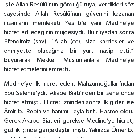
İşte Allah Resûlü’nün gördüğü rüya, verdikleri söz
Konya Müftülüğü
sayesinde Allah Resûlü’nün güvenini kazanan
insanların memleketi Yesrib’e yani Medine’ye
Kütahya Müftülüğü
hicret edileceğinin müjdesiydi. Bu rüyadan sonra
Efendimiz (sav), “Allah (cc), size kardeşler ve
Malatya Müftülüğü
emniyette olacağınız bir yurt nasip etti.”
Manisa Müftülüğü
buyurarak Mekkeli Müslümanlara Medine’ye
hicret etmelerini emretti.
Mardin Müftülüğü
Medine’ye ilk hicret eden, Mahzumoğulları’ndan
Mersin Müftülüğü
Ebû Seleme’ydi. Akabe Biati’nden bir sene önce
hicret etmişti. Hicret izninden sonra ilk giden ise
Muğla Müftülüğü
Âmir b. Rebîa ve hanımı Leyla bnt. Hasme oldu.
Gerek Akabe Biatleri gerekse Medine’ye hicret,
Muş Müftülüğü
gizlilik içinde gerçekleştirilmişti. Yalnızca Ömer b.
Nevşehir Müftülüğü