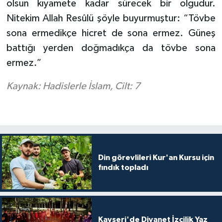
olsun kıyamete kadar sürecek bir olgudur.
Nitekim Allah Resûlü şöyle buyurmuştur: “Tövbe
sona ermedikçe hicret de sona ermez. Güneş
battığı yerden doğmadıkça da tövbe sona
ermez.”
Kaynak: Hadislerle İslam, Cilt: 7
Din görevlileri Kur'an Kursu için
fındık topladı
Kayseri'de Diyanet İzcilik Yaz