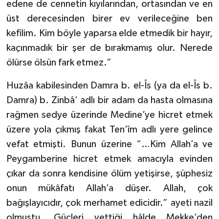
edene de cennetin kıyılarından, ortasından ve en
üst derecesinden birer ev verileceğine ben
kefilim. Kim böyle yaparsa elde etmedik bir hayır,
kaçınmadık bir şer de bırakmamış olur. Nerede
ölürse ölsün fark etmez.”
Huzâa kabilesinden Damra b. el-Îs (ya da el-Îs b.
Damra) b. Zinbâ’ adlı bir adam da hasta olmasına
rağmen sedye üzerinde Medine’ye hicret etmek
üzere yola çıkmış fakat Ten’îm adlı yere gelince
vefat etmişti. Bunun üzerine “…Kim Allah’a ve
Peygamberine hicret etmek amacıyla evinden
çıkar da sonra kendisine ölüm yetişirse, şüphesiz
onun mükâfatı Allah’a düşer. Allah, çok
bağışlayıcıdır, çok merhamet edicidir.” ayeti nazil
olmuştu. Güçleri yettiği hâlde Mekke’den