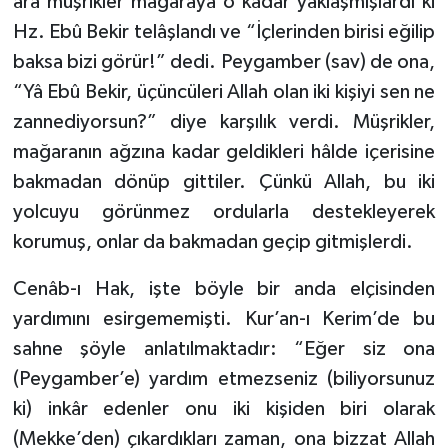
ara müşrikler mağaraya o kadar yaklaşmışlardı ki
Hz. Ebû Bekir telâşlandı ve “İçlerinden birisi eğilip
baksa bizi görür!” dedi. Peygamber (sav) de ona,
“Yâ Ebû Bekir, üçüncüleri Allah olan iki kişiyi sen ne
zannediyorsun?” diye karşılık verdi. Müşrikler,
mağaranın ağzına kadar geldikleri hâlde içerisine
bakmadan dönüp gittiler. Çünkü Allah, bu iki
yolcuyu görünmez ordularla destekleyerek
korumuş, onlar da bakmadan geçip gitmişlerdi.
Cenâb-ı Hak, işte böyle bir anda elçisinden
yardımını esirgememişti. Kur’an-ı Kerim’de bu
sahne şöyle anlatılmaktadır: “Eğer siz ona
(Peygamber’e) yardım etmezseniz (biliyorsunuz
ki) inkâr edenler onu iki kişiden biri olarak
(Mekke’den) çıkardıkları zaman, ona bizzat Allah