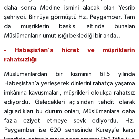
daha sonra Medine ismini alacak olan Yesrib
Bitlis Müftülüğü
Sağlık
şehriydi. Bir rüya görmüştü Hz. Peygamber. Tam
da müşriklerin baskısı altında bunalan
Bolu Müftülüğü
Makaleler
Müslümanların umut ışığı beklediği bir anda…
Burdur Müftülüğü
Ekonomi
- Habeşistan'a hicret ve müşriklerin
rahatsızlığı
Bursa Müftülüğü
Duyurular
Müslümanlardan bir kısmının 615 yılında
Çanakkale Müftülüğü
Podcast
Habeşistan’a yerleşerek dinlerini rahatça yaşama
imkânına kavuşmaları, müşrikleri oldukça rahatsız
Çankırı Müftülüğü
Bilim, Teknoloji
ediyordu. Gelecekleri açısından tehdit olarak
Çorum Müftülüğü
Biyografiler
algıladıkları bu durum onları, Müslümanlara daha
fazla eziyet etmeye sevk ediyordu. Hz.
Denizli Müftülüğü
Diyanet TV
Peygamber ise 620 senesinde Kureyş’e karşı