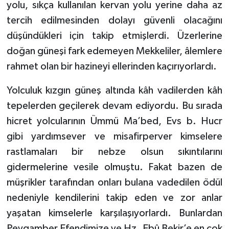
yolu, sıkça kullanılan kervan yolu yerine daha az
tercih edilmesinden dolayı güvenli olacağını
düşündükleri için takip etmişlerdi. Üzerlerine
doğan güneşi fark edemeyen Mekkeliler, âlemlere
rahmet olan bir hazineyi ellerinden kaçırıyorlardı.
Yolculuk kızgın güneş altında kâh vadilerden kâh
tepelerden geçilerek devam ediyordu. Bu sırada
hicret yolcularının Ümmü Ma’bed, Evs b. Hucr
gibi yardımsever ve misafirperver kimselere
rastlamaları bir nebze olsun sıkıntılarını
gidermelerine vesile olmuştu. Fakat bazen de
müşrikler tarafından onları bulana vadedilen ödül
nedeniyle kendilerini takip eden ve zor anlar
yaşatan kimselerle karşılaşıyorlardı. Bunlardan
Peygamber Efendimize ve Hz. Ebû Bekir’e en çok