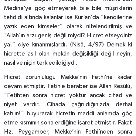
Medine’ye göç etmeyerek bile bile müşriklerin
tehdidi altında kalanlar ise Kur’an’da “kendilerine
yazık eden kimseler” olarak nitelendirilmiş ve
“Allah’ın arzı geniş değil miydi? Hicret etseydiniz
ya!” diye kınanmışlardı. (Nisâ, 4/97) Demek ki
hicrette asıl olan mekân değişikliği değil neyin,
nasıl ve niçin terk edildiğiydi.
Hicret zorunluluğu Mekke’nin Fethi’ne kadar
devam etmiştir. Fetihle beraber ise Allah Resûlü,
“Fetihten sonra hicret yoktur ancak cihad ve
niyet vardır. Cihada çağrıldığınızda derhal
katılın!” buyurarak hicretin maddî anlamda göç
etme kısmının sona erdiğine işaret etmiştir. Fakat
Hz. Peygamber, Mekke’nin Fethi’nden sonra