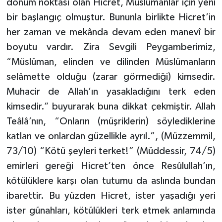
dönüm noktası olan Hicret, Müslümanlar için yeni
bir başlangıç olmuştur. Bununla birlikte Hicret’in
her zaman ve mekânda devam eden manevî bir
boyutu vardır. Zira Sevgili Peygamberimiz,
“Müslüman, elinden ve dilinden Müslümanların
selâmette olduğu (zarar görmediği) kimsedir.
Muhacir de Allah’ın yasakladığını terk eden
kimsedir.” buyurarak buna dikkat çekmiştir. Allah
Teâlâ’nın, “Onların (müşriklerin) söylediklerine
katlan ve onlardan güzellikle ayrıl.”, (Müzzemmil,
73/10) “Kötü şeyleri terket!” (Müddessir, 74/5)
emirleri gereği Hicret’ten önce Resûlullah’ın,
kötülüklere karşı olan tutumu da aslında bundan
ibarettir. Bu yüzden Hicret, ister yaşadığı yeri
ister günahları, kötülükleri terk etmek anlamında