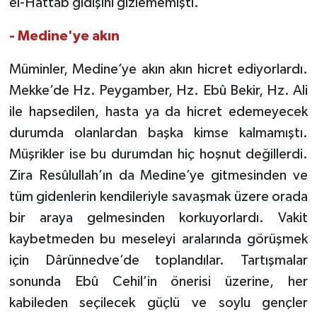
el-Hattâb gidişini gizlememişti.
- Medine'ye akın
Niğde Müftülüğü
Müminler, Medine’ye akın akın hicret ediyorlardı.
Ordu Müftülüğü
Mekke’de Hz. Peygamber, Hz. Ebû Bekir, Hz. Ali
Osmaniye Müftülüğü
ile hapsedilen, hasta ya da hicret edemeyecek
durumda olanlardan başka kimse kalmamıştı.
Rize Müftülüğü
Müşrikler ise bu durumdan hiç hoşnut değillerdi.
Zira Resûlullah’ın da Medine’ye gitmesinden ve
Sakarya Müftülüğü
tüm gidenlerin kendileriyle savaşmak üzere orada
Samsun Müftülüğü
bir araya gelmesinden korkuyorlardı. Vakit
kaybetmeden bu meseleyi aralarında görüşmek
Siirt Müftülüğü
için Dârünnedve’de toplandılar. Tartışmalar
sonunda Ebû Cehil’in önerisi üzerine, her
Sinop Müftülüğü
kabileden seçilecek güçlü ve soylu gençler