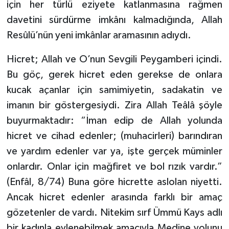
için her türlü eziyete katlanmasına rağmen
davetini sürdürme imkânı kalmadığında, Allah
Resûlü’nün yeni imkânlar aramasının adıydı.
Hicret; Allah ve O’nun Sevgili Peygamberi içindi.
Bu göç, gerek hicret eden gerekse de onlara
kucak açanlar için samimiyetin, sadakatin ve
imanın bir göstergesiydi. Zira Allah Teâlâ şöyle
buyurmaktadır: “İman edip de Allah yolunda
hicret ve cihad edenler; (muhacirleri) barındıran
ve yardım edenler var ya, işte gerçek müminler
onlardır. Onlar için mağfiret ve bol rızık vardır.”
(Enfâl, 8/74) Buna göre hicrette aslolan niyetti.
Ancak hicret edenler arasında farklı bir amaç
gözetenler de vardı. Nitekim sırf Ümmü Kays adlı
bir kadınla evlenebilmek amacıyla Medine yolunu