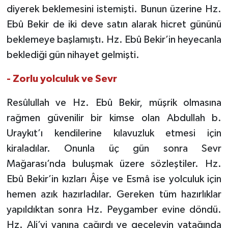
diyerek beklemesini istemişti. Bunun üzerine Hz.
Ebû Bekir de iki deve satın alarak hicret gününü
beklemeye başlamıştı. Hz. Ebû Bekir’in heyecanla
beklediği gün nihayet gelmişti.
- Zorlu yolculuk ve Sevr
Resûlullah ve Hz. Ebû Bekir, müşrik olmasına
rağmen güvenilir bir kimse olan Abdullah b.
Uraykıt’ı kendilerine kılavuzluk etmesi için
kiraladılar. Onunla üç gün sonra Sevr
Mağarası’nda buluşmak üzere sözleştiler. Hz.
Ebû Bekir’in kızları Âişe ve Esmâ ise yolculuk için
hemen azık hazırladılar. Gereken tüm hazırlıklar
yapıldıktan sonra Hz. Peygamber evine döndü.
Hz. Ali’yi yanına çağırdı ve geceleyin yatağında