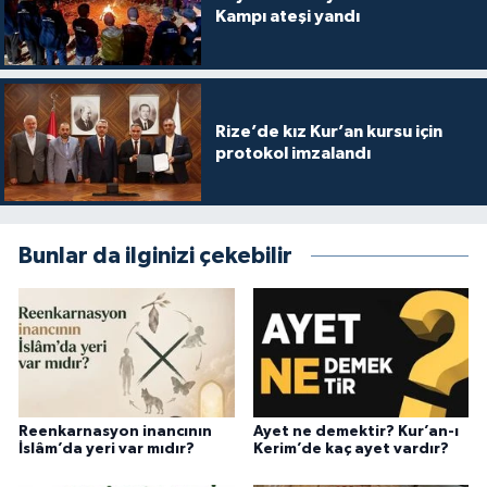
Kampı ateşi yandı
Rize’de kız Kur’an kursu için
protokol imzalandı
Bunlar da ilginizi çekebilir
Reenkarnasyon inancının
Ayet ne demektir? Kur’an-ı
İslâm’da yeri var mıdır?
Kerim’de kaç ayet vardır?