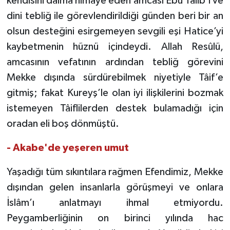
kendisini daima himaye eden amcası Ebû Tâlib’i ve
Diyarbakır Müftülüğü
İhtida Haberleri
dini tebliğ ile görevlendirildiği günden beri bir an
Düzce Müftülüğü
YAŞAM
olsun desteğini esirgemeyen sevgili eşi Hatice’yi
kaybetmenin hüznü içindeydi. Allah Resûlü,
Edirne Müftülüğü
amcasının vefatının ardından tebliğ görevini
Mekke dışında sürdürebilmek niyetiyle Tâif’e
Elazığ Müftülüğü
gitmiş; fakat Kureyş’le olan iyi ilişkilerini bozmak
istemeyen Tâiflilerden destek bulamadığı için
Erzincan Müftülüğü
oradan eli boş dönmüştü.
Erzurum Müftülüğü
- Akabe'de yeşeren umut
Eskişehir Müftülüğü
Yaşadığı tüm sıkıntılara rağmen Efendimiz, Mekke
dışından gelen insanlarla görüşmeyi ve onlara
Gaziantep Müftülüğü
İslâm’ı anlatmayı ihmal etmiyordu.
Giresun Müftülüğü
Peygamberliğinin on birinci yılında hac