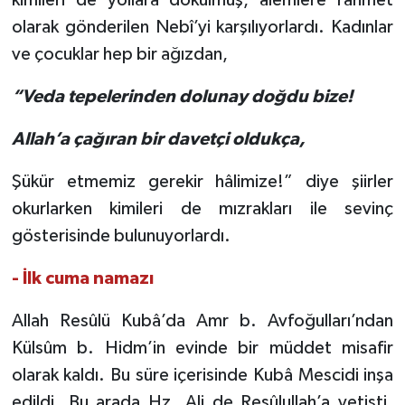
olarak gönderilen Nebî’yi karşılıyorlardı. Kadınlar
ve çocuklar hep bir ağızdan,
“Veda tepelerinden dolunay doğdu bize!
Allah’a çağıran bir davetçi oldukça,
Şükür etmemiz gerekir hâlimize!” diye şiirler
okurlarken kimileri de mızrakları ile sevinç
gösterisinde bulunuyorlardı.
- İlk cuma namazı
Allah Resûlü Kubâ’da Amr b. Avfoğulları’ndan
Külsûm b. Hidm’in evinde bir müddet misafir
olarak kaldı. Bu süre içerisinde Kubâ Mescidi inşa
edildi. Bu arada Hz. Ali de Resûlullah’a yetişti.