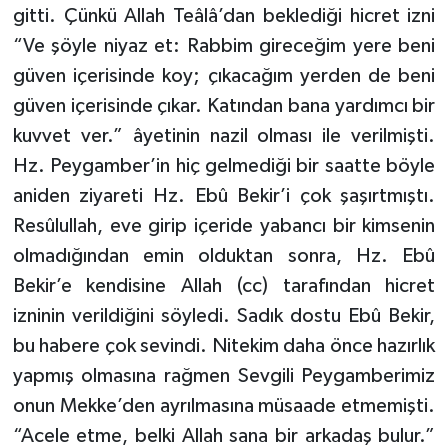
gitti. Çünkü Allah Teâlâ’dan beklediği hicret izni
Yalova Müftülüğü
“Ve şöyle niyaz et: Rabbim gireceğim yere beni
Yozgat Müftülüğü
güven içerisinde koy; çıkacağım yerden de beni
güven içerisinde çıkar. Katından bana yardımcı bir
Zonguldak Müftülüğü
kuvvet ver.” âyetinin nazil olması ile verilmişti.
Hz. Peygamber’in hiç gelmediği bir saatte böyle
aniden ziyareti Hz. Ebû Bekir’i çok şaşırtmıştı.
Resûlullah, eve girip içeride yabancı bir kimsenin
olmadığından emin olduktan sonra, Hz. Ebû
Bekir’e kendisine Allah (cc) tarafından hicret
izninin verildiğini söyledi. Sadık dostu Ebû Bekir,
bu habere çok sevindi. Nitekim daha önce hazırlık
yapmış olmasına rağmen Sevgili Peygamberimiz
onun Mekke’den ayrılmasına müsaade etmemişti.
“Acele etme, belki Allah sana bir arkadaş bulur.”