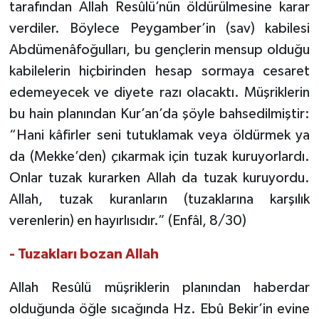
tarafından Allah Resûlü’nün öldürülmesine karar
Sivas Müftülüğü
verdiler. Böylece Peygamber’in (sav) kabilesi
Şanlıurfa Müftülüğü
Abdümenâfoğulları, bu gençlerin mensup olduğu
kabilelerin hiçbirinden hesap sormaya cesaret
Şırnak Müftülüğü
edemeyecek ve diyete razı olacaktı. Müşriklerin
bu hain planından Kur’an’da şöyle bahsedilmiştir:
Tekirdağ Müftülüğü
“Hani kâfirler seni tutuklamak veya öldürmek ya
Tokat Müftülüğü
da (Mekke’den) çıkarmak için tuzak kuruyorlardı.
Onlar tuzak kurarken Allah da tuzak kuruyordu.
Trabzon Müftülüğü
Allah, tuzak kuranların (tuzaklarına karşılık
verenlerin) en hayırlısıdır.” (Enfâl, 8/30)
Tunceli Müftülüğü
- Tuzakları bozan Allah
Uşak Müftülüğü
Allah Resûlü müşriklerin planından haberdar
Van Müftülüğü
olduğunda öğle sıcağında Hz. Ebû Bekir’in evine