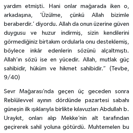
yardım etmişti. Hani onlar mağarada iken o,
arkadaşına, ‘Üzülme, çünkü Allah bizimle
beraberdir.’ diyordu. Allah da onun üzerine güven
duygusu ve huzur indirmiş, sizin kendilerini
görmediğiniz birtakım ordularla onu desteklemiş,
böylece inkâr edenlerin sözünü alçaltmıştı.
Allah’ın sözü ise en yücedir. Allah, mutlak güç
sahibidir, hüküm ve hikmet sahibidir.” (Tevbe,
9/40)
Sevr Mağarası’nda geçen üç geceden sonra
Rebîülevvel ayının dördünde pazartesi sabahı
güneşin ilk ışıklarıyla birlikte kılavuzları Abdullah b.
Uraykıt, onları alıp Mekke’nin alt tarafından
geçirerek sahil yoluna götürdü. Muhtemelen bu