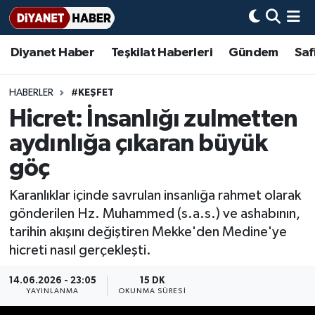
Diyanet Haber
Teşkilat Haberleri
Gündem
Saf
Diyanet Haber
Adana Müftülüğü
Bir Ayet
Aile Dergisi
İmam Hatip Okulları
Başmakale
Hadis-i Şerifler
Nöbetçi Eczaneler
Teşkilat Haberleri
Adıyaman Müftülüğü
Bir Hikaye
Aylık Dergi
Hayat Okumaları
Hava Durumu
HABERLER
#KEŞFET
Hicret: İnsanlığı zulmetten
Afyonkarahisar Müftülüğü
Gündem
Biyografiler
Ankara Namaz Vakitleri
aydınlığa çıkaran büyük
Ağrı Müftülüğü
#Keşfet
Dini kavramlar
Trafik Durumu
göç
Karanlıklar içinde savrulan insanlığa rahmet olarak
Aksaray Müftülüğü
Diyanet Bilgi
Basında Bugün
Süper Lig Puan Durumu ve Fikstür
gönderilen Hz. Muhammed (s.a.s.) ve ashabının,
tarihin akışını değiştiren Mekke'den Medine'ye
Amasya Müftülüğü
Diyanet Takvimi
DİYANET eKİTAP
Tüm Manşetler
hicreti nasıl gerçekleşti.
Ankara Müftülüğü
Dualar
Diyanet Dergi
Son Dakika Haberleri
14.06.2026 - 23:05
15 DK
YAYINLANMA
OKUNMA SÜRESI
Antalya Müftülüğü
Hadislerle İslam
TDV
Haber Arşivi