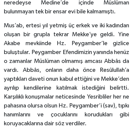
neredeyse Medine’de içinde Müslüman
Karaman Müftülüğü
bulunmayan tek bir ensar evi bile kalmamıştı.
Kars Müftülüğü
Mus’ab, ertesi yıl yetmiş üç erkek ve iki kadından
oluşan bir grupla tekrar Mekke’ye geldi. Yine
Kastamonu Müftülüğü
Akabe mevkiinde Hz. Peygamber’le gizlice
buluştular. Peygamber Efendimizin yanında henüz
Kayseri Müftülüğü
o zamanlar Müslüman olmamış amcası Abbâs da
Kilis Müftülüğü
vardı. Abbâs, onların daha önce Resûlullah’a
yaptıkları daveti onun kabul ettiğini ve Mekke’den
Kırıkkale Müftülüğü
ayrılıp kendilerine katılmak istediğini belirtti.
Karşılıklı konuşmalar neticesinde Yesribliler her ne
Kırklareli Müftülüğü
pahasına olursa olsun Hz. Peygamber’i (sav), tıpkı
hanımlarını ve çocuklarını korudukları gibi
Kırşehir Müftülüğü
koruyacaklarına dair söz verdiler.
Kocaeli Müftülüğü