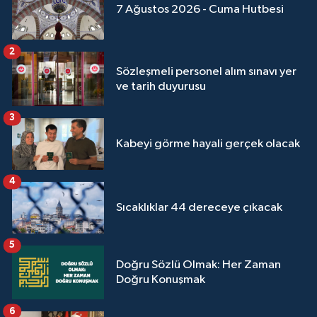
Sivas Müftülüğü
7 Ağustos 2026 - Cuma Hutbesi
Şanlıurfa Müftülüğü
2
Sözleşmeli personel alım sınavı yer
Şırnak Müftülüğü
ve tarih duyurusu
Tekirdağ Müftülüğü
3
Kabeyi görme hayali gerçek olacak
Tokat Müftülüğü
4
Trabzon Müftülüğü
Sıcaklıklar 44 dereceye çıkacak
Tunceli Müftülüğü
5
Uşak Müftülüğü
Doğru Sözlü Olmak: Her Zaman
Doğru Konuşmak
Van Müftülüğü
6