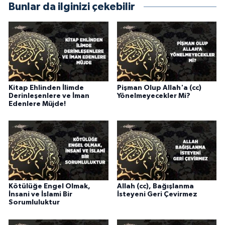
Bunlar da ilginizi çekebilir
Gümüşhane Müftülüğü
Hakkari Müftülüğü
Hatay Müftülüğü
Iğdır Müftülüğü
Kitap Ehlinden İlimde
Pişman Olup Allah'a (cc)
Derinleşenlere ve İman
Yönelmeyecekler Mi?
Edenlere Müjde!
Isparta Müftülüğü
İstanbul Müftülüğü
İzmir Müftülüğü
Kötülüğe Engel Olmak,
Allah (cc), Bağışlanma
Kahramanmaraş Müftülüğü
İnsani ve İslami Bir
İsteyeni Geri Çevirmez
Sorumluluktur
Karabük Müftülüğü