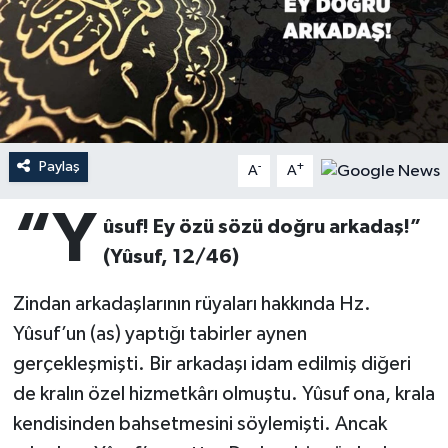
Ardahan Müftülüğü
Kudüs
Hutbeler
Artvin Müftülüğü
Kurban
DİYANET AKADEMİ
Aydın Müftülüğü
Mukabele
DİYANET GENÇLİK
Paylaş
-
+
A
A
Balıkesir Müftülüğü
Peygamberimizin Hayatı
DİYANET RADYO/TV
“Y
ûsuf! Ey özü sözü doğru arkadaş!”
Bartın Müftülüğü
Ramazan
DEPREM
(Yûsuf, 12/46)
Batman Müftülüğü
Sahabeler
Dünya
Zindan arkadaşlarının rüyaları hakkında Hz.
Yûsuf’un (as) yaptığı tabirler aynen
Bayburt Müftülüğü
Zekat
Eğitim
gerçekleşmişti. Bir arkadaşı idam edilmiş diğeri
de kralın özel hizmetkârı olmuştu. Yûsuf ona, krala
Bilecik Müftülüğü
Kültür-Sanat
kendisinden bahsetmesini söylemişti. Ancak
Bingöl Müftülüğü
Aile