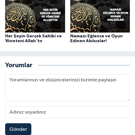
Karaman Müftülüğü
Kars Müftülüğü
Her Şeyin Gerçek Sahibi ve
Namazı Eğlence ve Oyun
Kastamonu Müftülüğü
Yöneteni Allah'tır
Edinen Akılsızlar!
Kayseri Müftülüğü
Yorumlar
Kilis Müftülüğü
Kırıkkale Müftülüğü
Kırklareli Müftülüğü
Kırşehir Müftülüğü
Gönder
Kocaeli Müftülüğü