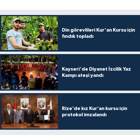
Diyarbakır Müftülüğü
İhtida Haberleri
Düzce Müftülüğü
YAŞAM
Din görevlileri Kur'an Kursu için
Edirne Müftülüğü
fındık topladı
Elazığ Müftülüğü
Erzincan Müftülüğü
Kayseri'de Diyanet İzcilik Yaz
Kampı ateşi yandı
Erzurum Müftülüğü
Eskişehir Müftülüğü
Rize’de kız Kur’an kursu için
Gaziantep Müftülüğü
protokol imzalandı
Giresun Müftülüğü