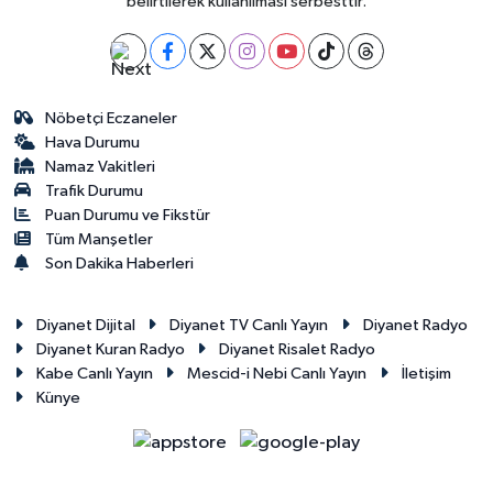
belirtilerek kullanılması serbesttir.
Nöbetçi Eczaneler
Hava Durumu
Namaz Vakitleri
Trafik Durumu
Puan Durumu ve Fikstür
Tüm Manşetler
Son Dakika Haberleri
Diyanet Dijital
Diyanet TV Canlı Yayın
Diyanet Radyo
Diyanet Kuran Radyo
Diyanet Risalet Radyo
Kabe Canlı Yayın
Mescid-i Nebi Canlı Yayın
İletişim
Künye