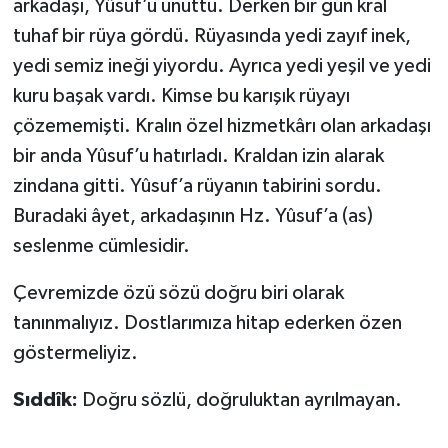
arkadaşı, Yûsuf’u unuttu. Derken bir gün kral
tuhaf bir rüya gördü. Rüyasında yedi zayıf inek,
Bitlis Müftülüğü
Sağlık
yedi semiz ineği yiyordu. Ayrıca yedi yeşil ve yedi
kuru başak vardı. Kimse bu karışık rüyayı
Bolu Müftülüğü
Makaleler
çözememişti. Kralın özel hizmetkârı olan arkadaşı
Burdur Müftülüğü
Ekonomi
bir anda Yûsuf’u hatırladı. Kraldan izin alarak
zindana gitti. Yûsuf’a rüyanın tabirini sordu.
Bursa Müftülüğü
Duyurular
Buradaki âyet, arkadaşının Hz. Yûsuf’a (as)
seslenme cümlesidir.
Çanakkale Müftülüğü
Podcast
Çevremizde özü sözü doğru biri olarak
Çankırı Müftülüğü
Bilim, Teknoloji
tanınmalıyız. Dostlarımıza hitap ederken özen
göstermeliyiz.
Çorum Müftülüğü
Biyografiler
Sıddîk:
Doğru sözlü, doğruluktan ayrılmayan.
Denizli Müftülüğü
Diyanet TV