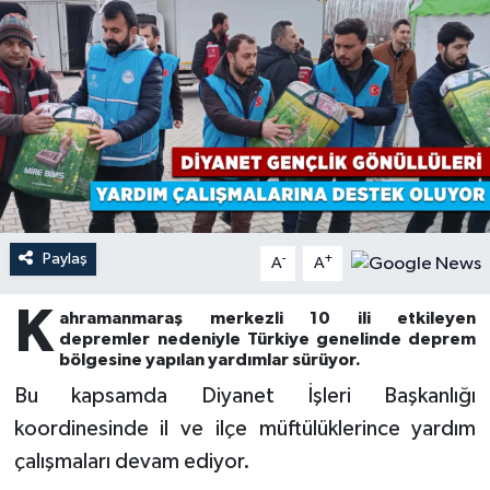
Ardahan Müftülüğü
Kudüs
Hutbeler
Artvin Müftülüğü
Kurban
DİYANET AKADEMİ
Aydın Müftülüğü
Mukabele
DİYANET GENÇLİK
Balıkesir Müftülüğü
Peygamberimizin Hayatı
DİYANET RADYO/TV
Paylaş
-
+
Bartın Müftülüğü
Ramazan
DEPREM
A
A
K
Batman Müftülüğü
Sahabeler
Dünya
ahramanmaraş merkezli 10 ili etkileyen
depremler nedeniyle Türkiye genelinde deprem
bölgesine yapılan yardımlar sürüyor.
Bayburt Müftülüğü
Zekat
Eğitim
Bu kapsamda Diyanet İşleri Başkanlığı
koordinesinde il ve ilçe müftülüklerince yardım
Bilecik Müftülüğü
Kültür-Sanat
çalışmaları devam ediyor.
Bingöl Müftülüğü
Aile