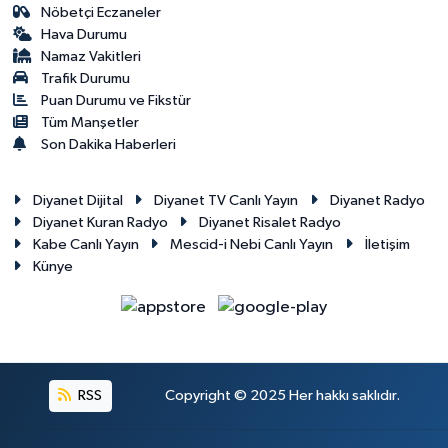
Nöbetçi Eczaneler
Hava Durumu
Namaz Vakitleri
Trafik Durumu
Puan Durumu ve Fikstür
Tüm Manşetler
Son Dakika Haberleri
Diyanet Dijital
Diyanet TV Canlı Yayın
Diyanet Radyo
Diyanet Kuran Radyo
Diyanet Risalet Radyo
Kabe Canlı Yayın
Mescid-i Nebi Canlı Yayın
İletişim
Künye
RSS
Copyright © 2025 Her hakkı saklıdır.