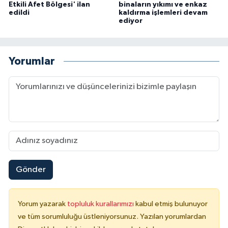
Etkili Afet Bölgesi' ilan
binaların yıkımı ve enkaz
edildi
kaldırma işlemleri devam
ediyor
Niğde Müftülüğü
Ordu Müftülüğü
Yorumlar
Osmaniye Müftülüğü
Rize Müftülüğü
Sakarya Müftülüğü
Samsun Müftülüğü
Gönder
Siirt Müftülüğü
Yorum yazarak
topluluk kurallarımızı
kabul etmiş bulunuyor
Sinop Müftülüğü
ve tüm sorumluluğu üstleniyorsunuz. Yazılan yorumlardan