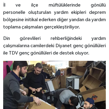
İl ve ilçe müftülüklerinde gönüllü
Bitlis Müftülüğü
Sağlık
personelle oluşturulan yardım ekipleri deprem
bölgesine initikal ederken diğer yandan da yardım
Bolu Müftülüğü
Makaleler
toplama çalışmaları gerçekleştiriliyor.
Burdur Müftülüğü
Ekonomi
Din görevlileri rehberliğindeki yardım
çalışmalarına camilerdeki Diyanet genç gönüllüleri
Bursa Müftülüğü
Duyurular
ile TDV genç gönüllüleri de destek oluyor.
Çanakkale Müftülüğü
Podcast
Çankırı Müftülüğü
Bilim, Teknoloji
Çorum Müftülüğü
Biyografiler
Denizli Müftülüğü
Diyanet TV