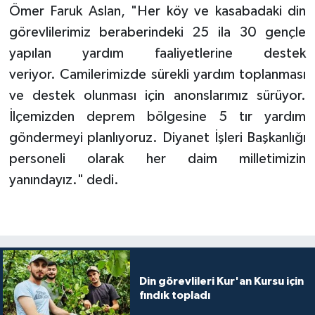
Ömer Faruk Aslan, "Her köy ve kasabadaki din
Gümüşhane Müftülüğü
görevlilerimiz beraberindeki 25 ila 30 gençle
Hakkari Müftülüğü
yapılan yardım faaliyetlerine destek
veriyor. Camilerimizde sürekli yardım toplanması
Hatay Müftülüğü
ve destek olunması için anonslarımız sürüyor.
İlçemizden deprem bölgesine 5 tır yardım
Iğdır Müftülüğü
göndermeyi planlıyoruz. Diyanet İşleri Başkanlığı
Isparta Müftülüğü
personeli olarak her daim milletimizin
yanındayız." dedi.
İstanbul Müftülüğü
İzmir Müftülüğü
Kahramanmaraş Müftülüğü
Din görevlileri Kur'an Kursu için
fındık topladı
Karabük Müftülüğü