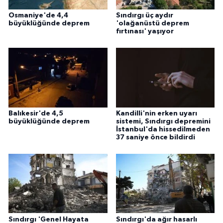
Osmaniye'de 4,4
Sındırgı üç aydır
Konya Müftülüğü
büyüklüğünde deprem
'olağanüstü deprem
fırtınası' yaşıyor
Kütahya Müftülüğü
Malatya Müftülüğü
Manisa Müftülüğü
Balıkesir'de 4,5
Kandilli'nin erken uyarı
Mardin Müftülüğü
büyüklüğünde deprem
sistemi, Sındırgı depremini
İstanbul'da hissedilmeden
37 saniye önce bildirdi
Mersin Müftülüğü
Muğla Müftülüğü
Muş Müftülüğü
Sındırgı 'Genel Hayata
Sındırgı'da ağır hasarlı
Nevşehir Müftülüğü