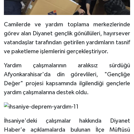
Diyarbakır Müftülüğü
İhtida Haberleri
Düzce Müftülüğü
YAŞAM
Camilerde ve yardım toplama merkezlerinde
Edirne Müftülüğü
görev alan Diyanet gençlik gönüllüleri, hayırsever
vatandaşlar tarafından getirilen yardımların tasnif
Elazığ Müftülüğü
ve paketleme işlemlerini gerçekleştiriyor.
Erzincan Müftülüğü
Yardım çalışmalarının aralıksız sürdüğü
Afyonkarahisar'da din görevlileri, "Gençliğe
Erzurum Müftülüğü
Değer" projesi kapsamında ilgilendiği gençlerle
yardım çalışmalarına destek oldu.
Eskişehir Müftülüğü
Gaziantep Müftülüğü
İhsaniye'deki çalışmalar hakkında Diyanet
Giresun Müftülüğü
Haber'e açıklamalarda bulunan İlçe Müftüsü