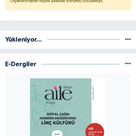
DiyanetHaber hiçbir şekilde sorumlu tutulamaz.
Sivas Müftülüğü
Şanlıurfa Müftülüğü
Şırnak Müftülüğü
Yükleniyor...
Tekirdağ Müftülüğü
E-Dergiler
Tokat Müftülüğü
Trabzon Müftülüğü
Tunceli Müftülüğü
Uşak Müftülüğü
Van Müftülüğü