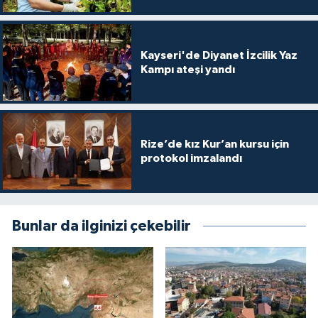
Karaman Müftülüğü
Kayseri'de Diyanet İzcilik Yaz
Kars Müftülüğü
Kampı ateşi yandı
Kastamonu Müftülüğü
Kayseri Müftülüğü
Rize’de kız Kur’an kursu için
protokol imzalandı
Kilis Müftülüğü
Kırıkkale Müftülüğü
Bunlar da ilginizi çekebilir
Kırklareli Müftülüğü
Kırşehir Müftülüğü
Kocaeli Müftülüğü