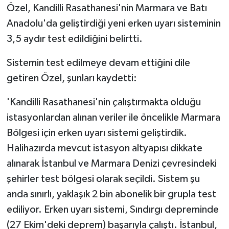
Özel, Kandilli Rasathanesi'nin Marmara ve Batı
Gümüşhane Müftülüğü
Anadolu'da geliştirdiği yeni erken uyarı sisteminin
Hakkari Müftülüğü
3,5 aydır test edildiğini belirtti.
Hatay Müftülüğü
Sistemin test edilmeye devam ettiğini dile
getiren Özel, şunları kaydetti:
Iğdır Müftülüğü
'Kandilli Rasathanesi'nin çalıştırmakta olduğu
Isparta Müftülüğü
istasyonlardan alınan veriler ile öncelikle Marmara
Bölgesi için erken uyarı sistemi geliştirdik.
İstanbul Müftülüğü
Halihazırda mevcut istasyon altyapısı dikkate
alınarak İstanbul ve Marmara Denizi çevresindeki
İzmir Müftülüğü
şehirler test bölgesi olarak seçildi. Sistem şu
Kahramanmaraş Müftülüğü
anda sınırlı, yaklaşık 2 bin abonelik bir grupla test
ediliyor. Erken uyarı sistemi, Sındırgı depreminde
Karabük Müftülüğü
(27 Ekim'deki deprem) başarıyla çalıştı. İstanbul,