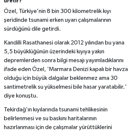
üretir?
Özel, Türkiye'nin 8 bin 300 kilometrelik kıyı
Niğde Müftülüğü
şeridinde tsunami erken uyarı çalışmalarının
sürdüğünü dile getirdi.
Ordu Müftülüğü
Kandilli Rasathanesi olarak 2012 yılından bu yana
Osmaniye Müftülüğü
5,5 büyüklüğünün üzerindeki kıyıya yakın
depremlerden sonra bilgi mesajı yayımladıklarını
Rize Müftülüğü
ifade eden Özel, 'Marmara Denizi kapalı bir havza
Sakarya Müftülüğü
olduğu için büyük dalgalar beklenmez ama 30
santimetrelik su yükselmesi bile hasar yaratabilir.'
Samsun Müftülüğü
diye konuştu.
Siirt Müftülüğü
Tekirdağ'ın kıyılarında tsunami tehlikesinin
belirlenmesi ve su baskını haritalarının
Sinop Müftülüğü
hazırlanması için de çalışmalar yürüttüklerini