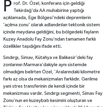
P
rof. Dr. Özel, konferans için geldiği
Tekirdağ'da AA muhabirine yaptığı
Bitlis Müftülüğü
Sağlık
açıklamada, Ege Bölgesi'ndeki depremlerin
Bolu Müftülüğü
Makaleler
'açılma zonu' olarak adlandırılan tektonik sistem
içinde meydana geldiğini, bu bölgedeki fayların
Burdur Müftülüğü
Ekonomi
Kuzey Anadolu Fay Zonu'ndan tamamen farklı
özellikler taşıdığını ifade etti.
Bursa Müftülüğü
Duyurular
Sındırgı, Simav, Kütahya ve Balıkesir'deki fay
Çanakkale Müftülüğü
Podcast
zonlarının Marmara'dakiyle aynı sistemde
olmadığını belirten Özel, 'Aralarındaki kilometre
Çankırı Müftülüğü
Bilim, Teknoloji
farkı az olsa da mekanizmaları farklıdır. Gerilme
Çorum Müftülüğü
Biyografiler
yani stres transferinin de kendi içinde bir
mekanizması vardır. Sındırgı segmenti, Simav Fay
Denizli Müftülüğü
Diyanet TV
Zonu'nun en kuzeybatı kesimini oluşturan ve