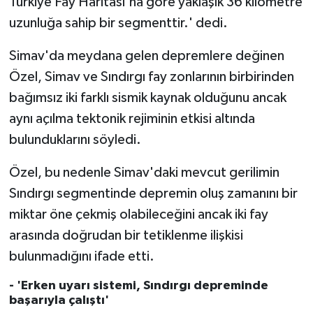
Türkiye Fay Haritası'na göre yaklaşık 36 kilometre
Diyarbakır Müftülüğü
İhtida Haberleri
uzunluğa sahip bir segmenttir.' dedi.
Düzce Müftülüğü
YAŞAM
Simav'da meydana gelen depremlere değinen
Özel, Simav ve Sındırgı fay zonlarının birbirinden
Edirne Müftülüğü
bağımsız iki farklı sismik kaynak olduğunu ancak
Elazığ Müftülüğü
aynı açılma tektonik rejiminin etkisi altında
bulunduklarını söyledi.
Erzincan Müftülüğü
Özel, bu nedenle Simav'daki mevcut gerilimin
Erzurum Müftülüğü
Sındırgı segmentinde depremin oluş zamanını bir
miktar öne çekmiş olabileceğini ancak iki fay
Eskişehir Müftülüğü
arasında doğrudan bir tetiklenme ilişkisi
Gaziantep Müftülüğü
bulunmadığını ifade etti.
- 'Erken uyarı sistemi, Sındırgı depreminde
Giresun Müftülüğü
başarıyla çalıştı'