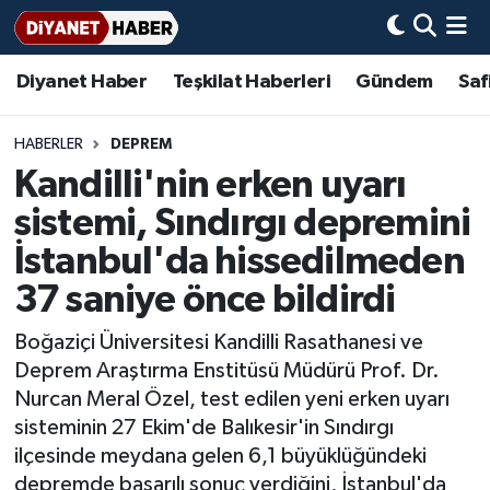
Diyanet Haber
Teşkilat Haberleri
Gündem
Saf
Diyanet Haber
Adana Müftülüğü
Bir Ayet
Aile Dergisi
İmam Hatip Okulları
Başmakale
Hadis-i Şerifler
Nöbetçi Eczaneler
Teşkilat Haberleri
Adıyaman Müftülüğü
Bir Hikaye
Aylık Dergi
Hayat Okumaları
Hava Durumu
HABERLER
DEPREM
Kandilli'nin erken uyarı
Afyonkarahisar Müftülüğü
Gündem
Biyografiler
Ankara Namaz Vakitleri
sistemi, Sındırgı depremini
Ağrı Müftülüğü
#Keşfet
Dini kavramlar
Trafik Durumu
İstanbul'da hissedilmeden
37 saniye önce bildirdi
Aksaray Müftülüğü
Diyanet Bilgi
Basında Bugün
Süper Lig Puan Durumu ve Fikstür
Boğaziçi Üniversitesi Kandilli Rasathanesi ve
Amasya Müftülüğü
Diyanet Takvimi
DİYANET eKİTAP
Tüm Manşetler
Deprem Araştırma Enstitüsü Müdürü Prof. Dr.
Nurcan Meral Özel, test edilen yeni erken uyarı
Ankara Müftülüğü
Dualar
Diyanet Dergi
Son Dakika Haberleri
sisteminin 27 Ekim'de Balıkesir'in Sındırgı
ilçesinde meydana gelen 6,1 büyüklüğündeki
Antalya Müftülüğü
Hadislerle İslam
TDV
Haber Arşivi
depremde başarılı sonuç verdiğini, İstanbul'da