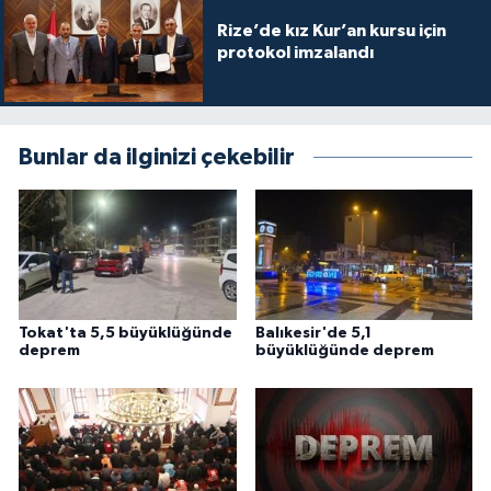
Rize’de kız Kur’an kursu için
protokol imzalandı
Bunlar da ilginizi çekebilir
Tokat'ta 5,5 büyüklüğünde
Balıkesir'de 5,1
deprem
büyüklüğünde deprem