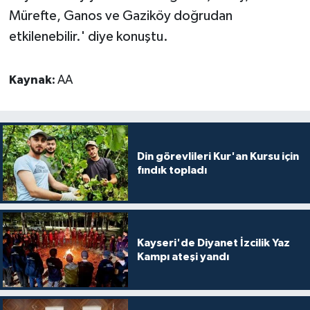
Yalova Müftülüğü
Mürefte, Ganos ve Gaziköy doğrudan
etkilenebilir.' diye konuştu.
Yozgat Müftülüğü
Kaynak:
AA
Zonguldak Müftülüğü
Din görevlileri Kur'an Kursu için
fındık topladı
Kayseri'de Diyanet İzcilik Yaz
Kampı ateşi yandı