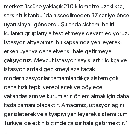
merkez üssüne yaklaşık 210 kilometre uzaklıkta,
Karaman Müftülüğü
sarsıntı İstanbul'da hissedilmeden 37 saniye önce
Kars Müftülüğü
uyarı sinyali gönderdi. Şu anda sistemi belirli
kullanıcı gruplarıyla test etmeye devam ediyoruz.
Kastamonu Müftülüğü
İstasyon altyapımızı bu kapsamda yenileyerek
erken uyarıya daha elverişli hale getirmeye
Kayseri Müftülüğü
çalışıyoruz. Mevcut istasyon sayısı artırıldıkça ve
istasyonlardaki gecikmeyi azaltacak
Kilis Müftülüğü
modernizasyonlar tamamlandıkça sistem çok
Kırıkkale Müftülüğü
daha hızlı tepki verebilecek ve böylece
vatandaşların ve kurumların önlem almak için daha
Kırklareli Müftülüğü
fazla zamanı olacaktır. Amacımız, istasyon ağını
genişleterek ve altyapıyı yenileyerek sistemi tüm
Kırşehir Müftülüğü
Türkiye'de etkin biçimde çalışır hale getirmektir.'
Kocaeli Müftülüğü