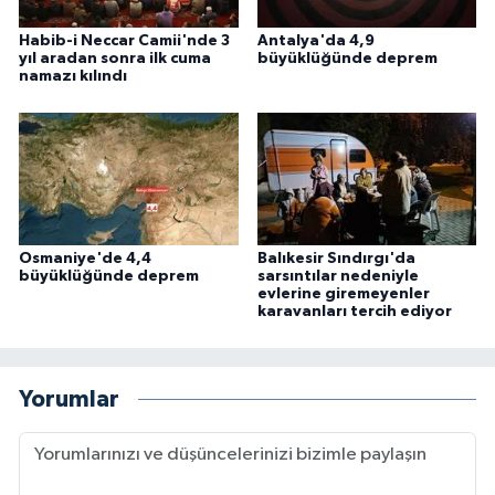
Habib-i Neccar Camii'nde 3
Antalya'da 4,9
yıl aradan sonra ilk cuma
büyüklüğünde deprem
namazı kılındı
Osmaniye'de 4,4
Balıkesir Sındırgı'da
büyüklüğünde deprem
sarsıntılar nedeniyle
evlerine giremeyenler
karavanları tercih ediyor
Yorumlar