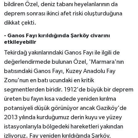
Sivas Müftülüğü
bildiren Özel, deniz tabanı heyelanlarının da
deprem sonrası ikinci afet riski oluşturduğuna
Şanlıurfa Müftülüğü
dikkat çekti.
Şırnak Müftülüğü
- Ganos Fayı kırıldığında Şarköy civarını
etkileyebilir
Tekirdağ Müftülüğü
Tekirdağ yakınlarındaki Ganos Fayı ile ilgili de
değerlendirmede bulunan Özel, 'Marmara'nın
Tokat Müftülüğü
batısındaki Ganos Fayı, Kuzey Anadolu Fay
Zonu'nun en batı ucundaki en kritik
Trabzon Müftülüğü
segmentlerden biridir. 1912'de büyük bir deprem
Tunceli Müftülüğü
üreten bu fayın kısa vadede yeniden kırılma
potansiyeli düşük görünüyor ancak Gaziköy'de
Uşak Müftülüğü
2013 yılında kurduğumuz derin kuyu ve yüzey
istasyonlarıyla bölgedeki hareketleri yakından
Van Müftülüğü
izliyoruz. Fay yeniden kırıldığında Şarköy,