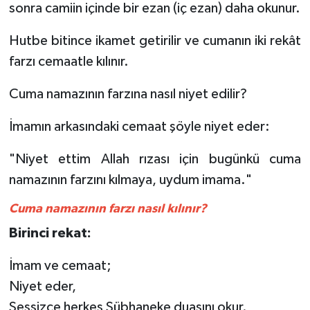
sonra camiin içinde bir ezan (iç ezan) daha okunur.
Niğde Müftülüğü
Hutbe bitince ikamet getirilir ve cumanın iki rekât
farzı cemaatle kılınır.
Ordu Müftülüğü
Cuma namazının farzına nasıl niyet edilir?
Osmaniye Müftülüğü
İmamın arkasındaki cemaat şöyle niyet eder:
Rize Müftülüğü
"Niyet ettim Allah rızası için bugünkü cuma
Sakarya Müftülüğü
namazının farzını kılmaya, uydum imama."
Cuma namazının farzı nasıl kılınır?
Samsun Müftülüğü
Birinci rekat:
Siirt Müftülüğü
İmam ve cemaat;
Sinop Müftülüğü
Niyet eder,
Sessizce herkes Sübhaneke duasını okur.