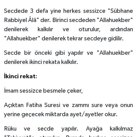
Yalova Müftülüğü
Secdede 3 defa yine herkes sessizce "Sübhane
Rabbiyel Âlâ" der. Birinci secdeden "Allahuekber"
Yozgat Müftülüğü
denilerek kalkılır ve oturulur, ardından
Zonguldak Müftülüğü
"Allahuekber" denilerek tekrar secdeye gidilir.
Secde bir önceki gibi yapılır ve "Allahuekber"
denilerek ikinci rekata kalkılır.
İkinci rekat:
İmam sessizce besmele çeker,
Açıktan Fatiha Suresi ve zammı sure veya onun
yerine geçecek miktarda ayet/ayetler okur.
Rüku ve secde yapılır. Ayağa kalkılmaz