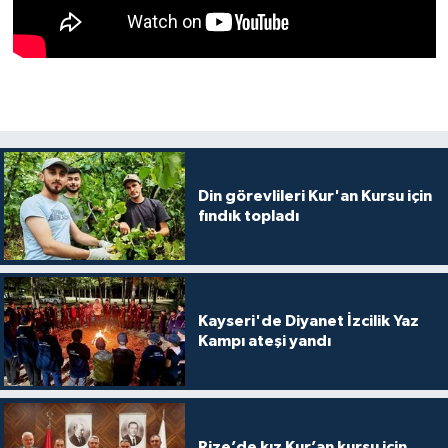
Din görevlileri Kur'an Kursu için
fındık topladı
Kayseri'de Diyanet İzcilik Yaz
Kampı ateşi yandı
Rize’de kız Kur’an kursu için