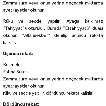
Zammı sure veya onun yerine geçecek miktarda
Karaman Müftülüğü
ayet/ayetler okunur
Kars Müftülüğü
Rüku ve secde yapılır. Ayağa kalkılmaz
"Tahiyyat"a oturulur. Burada "Ettehiyyatü" duası
Kastamonu Müftülüğü
okunur. "Allahuekber" denilip üçüncü rekata
kalkılır.
Kayseri Müftülüğü
Üçüncü rekat:
Kilis Müftülüğü
Besmele
Kırıkkale Müftülüğü
Fatiha Suresi
Zammı sure veya onun yerine geçecek miktarda
Kırklareli Müftülüğü
ayet/ayetler okunur
Kırşehir Müftülüğü
rüku ve secde yapılır, dördüncü rekata kalkılır.
Kocaeli Müftülüğü
Dördüncü rekat: