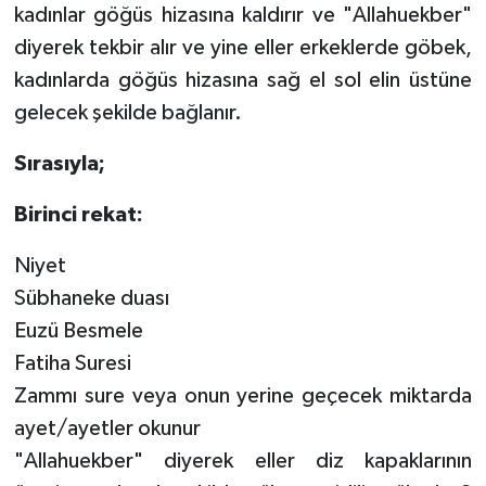
Diyarbakır Müftülüğü
İhtida Haberleri
kadınlar göğüs hizasına kaldırır ve "Allahuekber"
diyerek tekbir alır ve yine eller erkeklerde göbek,
Düzce Müftülüğü
YAŞAM
kadınlarda göğüs hizasına sağ el sol elin üstüne
gelecek şekilde bağlanır.
Edirne Müftülüğü
Sırasıyla;
Elazığ Müftülüğü
Birinci rekat:
Erzincan Müftülüğü
Niyet
Erzurum Müftülüğü
Sübhaneke duası
Euzü Besmele
Eskişehir Müftülüğü
Fatiha Suresi
Gaziantep Müftülüğü
Zammı sure veya onun yerine geçecek miktarda
ayet/ayetler okunur
Giresun Müftülüğü
"Allahuekber" diyerek eller diz kapaklarının