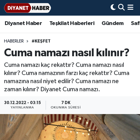
Diyanet Haber
Teşkilat Haberleri
Gündem
Saf
Diyanet Haber
Adana Müftülüğü
Bir Ayet
Aile Dergisi
İmam Hatip Okulları
Başmakale
Hadis-i Şerifler
Nöbetçi Eczaneler
Teşkilat Haberleri
Adıyaman Müftülüğü
Bir Hikaye
Aylık Dergi
Hayat Okumaları
Hava Durumu
HABERLER
#KEŞFET
Cuma namazı nasıl kılınır?
Afyonkarahisar Müftülüğü
Gündem
Biyografiler
Ankara Namaz Vakitleri
Cuma namazı kaç rekattır? Cuma namazı nasıl
Ağrı Müftülüğü
#Keşfet
Dini kavramlar
Trafik Durumu
kılınır? Cuma namazının farzı kaç rekattır? Cuma
namazına nasıl niyet edilir? Cuma namazı ne
Aksaray Müftülüğü
Diyanet Bilgi
Basında Bugün
Süper Lig Puan Durumu ve Fikstür
zaman kılınır? Diyanet Cuma namazı.
Amasya Müftülüğü
Diyanet Takvimi
DİYANET eKİTAP
Tüm Manşetler
30.12.2022 - 03:15
7 DK
YAYINLANMA
OKUNMA SÜRESI
Ankara Müftülüğü
Dualar
Diyanet Dergi
Son Dakika Haberleri
Antalya Müftülüğü
Hadislerle İslam
TDV
Haber Arşivi