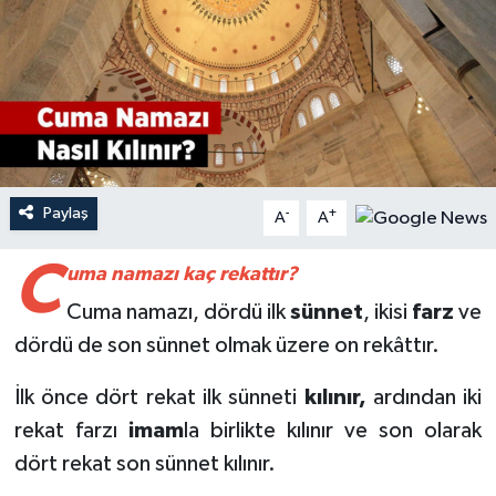
Ardahan Müftülüğü
Kudüs
Hutbeler
Artvin Müftülüğü
Kurban
DİYANET AKADEMİ
Aydın Müftülüğü
Mukabele
DİYANET GENÇLİK
Balıkesir Müftülüğü
Peygamberimizin Hayatı
DİYANET RADYO/TV
Paylaş
-
+
A
A
Bartın Müftülüğü
Ramazan
DEPREM
C
uma namazı kaç rekattır?
Cuma namazı, dördü ilk
sünnet
, ikisi
farz
ve
Batman Müftülüğü
Sahabeler
Dünya
dördü de son sünnet olmak üzere on rekâttır.
Bayburt Müftülüğü
Zekat
Eğitim
İlk önce dört rekat ilk sünneti
kılınır,
ardından iki
rekat farzı
imam
la birlikte kılınır ve son olarak
Bilecik Müftülüğü
Kültür-Sanat
dört rekat son sünnet kılınır.
Bingöl Müftülüğü
Aile