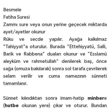
Besmele
Konya Müftülüğü
Fatiha Suresi
Kütahya Müftülüğü
Zammı sure veya onun yerine geçecek miktarda
ayet/ayetler okunur
Malatya Müftülüğü
Rüku ve secde yapılır. Ayağa kalkılmaz
"Tahiyyat"a oturulur. Burada "Ettehiyyatü, Salli,
Manisa Müftülüğü
Barik ve Rabbena" duaları okunur ve "Esslamü
Mardin Müftülüğü
aleyküm ve rahmetullah" denilerek baş, önce
sağa (omuza bakılarak) sonra sol tarafa çevrilerek
Mersin Müftülüğü
selam verilir ve cuma namazının sünneti
tamamlanır.
Muğla Müftülüğü
Muş Müftülüğü
Sünnet kılındıktan sonra imam-hatip
minber
e
(
hutbe
okunan yere) çıkar ve oturur. Bundan
Nevşehir Müftülüğü