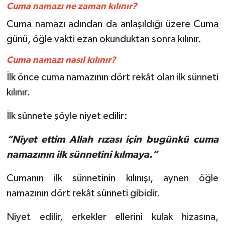
Cuma namazı ne zaman kılınır?
Cuma namazı adından da anlaşıldığı üzere Cuma
Bitlis Müftülüğü
Sağlık
günü, öğle vakti ezan okunduktan sonra kılınır.
Bolu Müftülüğü
Makaleler
Cuma namazı nasıl kılınır?
Burdur Müftülüğü
Ekonomi
İlk önce cuma namazının dört rekât olan ilk sünneti
kılınır.
Bursa Müftülüğü
Duyurular
İlk sünnete şöyle niyet edilir:
Çanakkale Müftülüğü
Podcast
“Niyet ettim Allah rızası için bugünkü cuma
Çankırı Müftülüğü
Bilim, Teknoloji
namazının ilk sünnetini kılmaya.”
Çorum Müftülüğü
Biyografiler
Cumanın ilk sünnetinin kılınışı, aynen öğle
namazının dört rekât sünneti gibidir.
Denizli Müftülüğü
Diyanet TV
Niyet edilir, erkekler ellerini kulak hizasına,