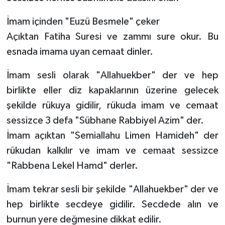
Sivas Müftülüğü
İmam içinden "Euzü Besmele" çeker
Şanlıurfa Müftülüğü
Açıktan Fatiha Suresi ve zammı sure okur. Bu
esnada imama uyan cemaat dinler.
Şırnak Müftülüğü
İmam sesli olarak "Allahuekber" der ve hep
Tekirdağ Müftülüğü
birlikte eller diz kapaklarının üzerine gelecek
şekilde rükuya gidilir, rükuda imam ve cemaat
Tokat Müftülüğü
sessizce 3 defa "Sübhane Rabbiyel Azim" der.
Trabzon Müftülüğü
İmam açıktan "Semiallahu Limen Hamideh" der
rükudan kalkılır ve imam ve cemaat sessizce
Tunceli Müftülüğü
"Rabbena Lekel Hamd" derler.
Uşak Müftülüğü
İmam tekrar sesli bir şekilde "Allahuekber" der ve
hep birlikte secdeye gidilir. Secdede alın ve
Van Müftülüğü
burnun yere değmesine dikkat edilir.