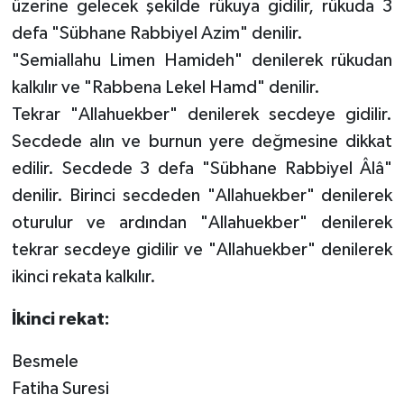
üzerine gelecek şekilde rükuya gidilir, rükuda 3
Gümüşhane Müftülüğü
defa "Sübhane Rabbiyel Azim" denilir.
"Semiallahu Limen Hamideh" denilerek rükudan
Hakkari Müftülüğü
kalkılır ve "Rabbena Lekel Hamd" denilir.
Hatay Müftülüğü
Tekrar "Allahuekber" denilerek secdeye gidilir.
Secdede alın ve burnun yere değmesine dikkat
Iğdır Müftülüğü
edilir. Secdede 3 defa "Sübhane Rabbiyel Âlâ"
denilir. Birinci secdeden "Allahuekber" denilerek
Isparta Müftülüğü
oturulur ve ardından "Allahuekber" denilerek
İstanbul Müftülüğü
tekrar secdeye gidilir ve "Allahuekber" denilerek
ikinci rekata kalkılır.
İzmir Müftülüğü
İkinci rekat:
Kahramanmaraş Müftülüğü
Besmele
Karabük Müftülüğü
Fatiha Suresi