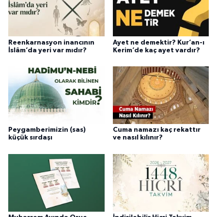
Sivas Müftülüğü
Şanlıurfa Müftülüğü
Reenkarnasyon inancının
Ayet ne demektir? Kur’an-ı
İslâm’da yeri var mıdır?
Kerim’de kaç ayet vardır?
Şırnak Müftülüğü
Tekirdağ Müftülüğü
Tokat Müftülüğü
Trabzon Müftülüğü
Peygamberimizin (sas)
Cuma namazı kaç rekattır
küçük sırdaşı
ve nasıl kılınır?
Tunceli Müftülüğü
Uşak Müftülüğü
Van Müftülüğü