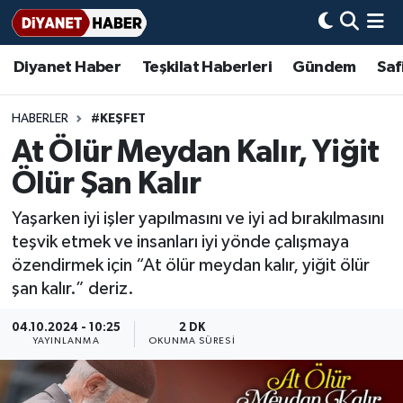
Diyanet Haber
Teşkilat Haberleri
Gündem
Saf
Diyanet Haber
Adana Müftülüğü
Bir Ayet
Aile Dergisi
İmam Hatip Okulları
Başmakale
Hadis-i Şerifler
Nöbetçi Eczaneler
Teşkilat Haberleri
Adıyaman Müftülüğü
Bir Hikaye
Aylık Dergi
Hayat Okumaları
Hava Durumu
HABERLER
#KEŞFET
At Ölür Meydan Kalır, Yiğit
Afyonkarahisar Müftülüğü
Gündem
Biyografiler
Ankara Namaz Vakitleri
Ölür Şan Kalır
Ağrı Müftülüğü
#Keşfet
Dini kavramlar
Trafik Durumu
Yaşarken iyi işler yapılmasını ve iyi ad bırakılmasını
teşvik etmek ve insanları iyi yönde çalışmaya
Aksaray Müftülüğü
Diyanet Bilgi
Basında Bugün
Süper Lig Puan Durumu ve Fikstür
özendirmek için “At ölür meydan kalır, yiğit ölür
şan kalır.” deriz.
Amasya Müftülüğü
Diyanet Takvimi
DİYANET eKİTAP
Tüm Manşetler
04.10.2024 - 10:25
2 DK
Ankara Müftülüğü
Dualar
Diyanet Dergi
Son Dakika Haberleri
YAYINLANMA
OKUNMA SÜRESI
Antalya Müftülüğü
Hadislerle İslam
TDV
Haber Arşivi