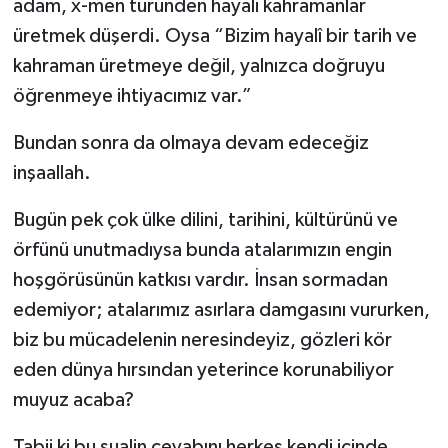
adam, x-men türünden hayali kahramanlar
Gümüşhane Müftülüğü
üretmek düşerdi. Oysa “Bizim hayalî bir tarih ve
kahraman üretmeye değil, yalnızca doğruyu
Hakkari Müftülüğü
öğrenmeye ihtiyacımız var.”
Hatay Müftülüğü
Bundan sonra da olmaya devam edeceğiz
Iğdır Müftülüğü
inşaallah.
Bugün pek çok ülke dilini, tarihini, kültürünü ve
Isparta Müftülüğü
örfünü unutmadıysa bunda atalarımızın engin
İstanbul Müftülüğü
hoşgörüsünün katkısı vardır. İnsan sormadan
edemiyor; atalarımız asırlara damgasını vururken,
İzmir Müftülüğü
biz bu mücadelenin neresindeyiz, gözleri kör
eden dünya hırsından yeterince korunabiliyor
Kahramanmaraş Müftülüğü
muyuz acaba?
Karabük Müftülüğü
Tabii ki bu sualin cevabını herkes kendi içinde