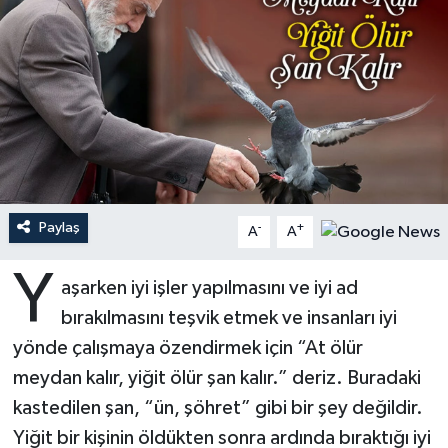
Ardahan Müftülüğü
Kudüs
Hutbeler
Artvin Müftülüğü
Kurban
DİYANET AKADEMİ
Aydın Müftülüğü
Mukabele
DİYANET GENÇLİK
Balıkesir Müftülüğü
Peygamberimizin Hayatı
DİYANET RADYO/TV
Paylaş
-
+
A
A
Bartın Müftülüğü
Ramazan
DEPREM
Y
aşarken iyi işler yapılmasını ve iyi ad
Batman Müftülüğü
Sahabeler
Dünya
bırakılmasını teşvik etmek ve insanları iyi
Bayburt Müftülüğü
Zekat
Eğitim
yönde çalışmaya özendirmek için “At ölür
meydan kalır, yiğit ölür şan kalır.” deriz. Buradaki
Bilecik Müftülüğü
Kültür-Sanat
kastedilen şan, “ün, şöhret” gibi bir şey değildir.
Yiğit bir kişinin öldükten sonra ardında bıraktığı iyi
Bingöl Müftülüğü
Aile