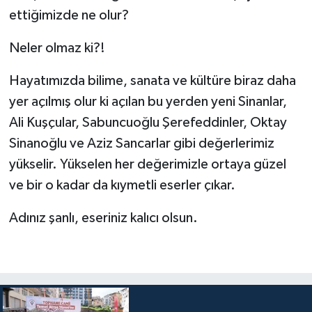
ettiğimizde ne olur?
Konya Müftülüğü
Neler olmaz ki?!
Kütahya Müftülüğü
Hayatımızda bilime, sanata ve kültüre biraz daha
Malatya Müftülüğü
yer açılmış olur ki açılan bu yerden yeni Sinanlar,
Ali Kuşçular, Sabuncuoğlu Şerefeddinler, Oktay
Manisa Müftülüğü
Sinanoğlu ve Aziz Sancarlar gibi değerlerimiz
yükselir. Yükselen her değerimizle ortaya güzel
Mardin Müftülüğü
ve bir o kadar da kıymetli eserler çıkar.
Mersin Müftülüğü
Adınız şanlı, eseriniz kalıcı olsun.
Muğla Müftülüğü
Muş Müftülüğü
Nevşehir Müftülüğü