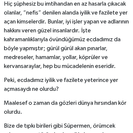
Diyarbakır Müftülüğü
İhtida Haberleri
Hiç şüphesiz bu imtihandan en az hasarla çıkacak
olanlar, “nefis” denilen alanda iyilik ve fazilete yer
Düzce Müftülüğü
YAŞAM
açan kimselerdir. Bunlar, iyi işler yapan ve adlarının
hakkını veren güzel insanlardır. İşte
Edirne Müftülüğü
kahramanlıklarıyla övündüğümüz ecdadımız da
Elazığ Müftülüğü
böyle yapmıştır; gürül gürül akan pınarlar,
medreseler, hamamlar, yollar, köprüler ve
Erzincan Müftülüğü
kervansaraylar, hep bu mücadelenin eseridir.
Erzurum Müftülüğü
Peki, ecdadımız iyilik ve fazilete yeterince yer
açmasaydı ne olurdu?
Eskişehir Müftülüğü
Maalesef o zaman da gözleri dünya hırsından kör
Gaziantep Müftülüğü
olurdu.
Giresun Müftülüğü
Bize de tıpkı birileri gibi Süpermen, örümcek