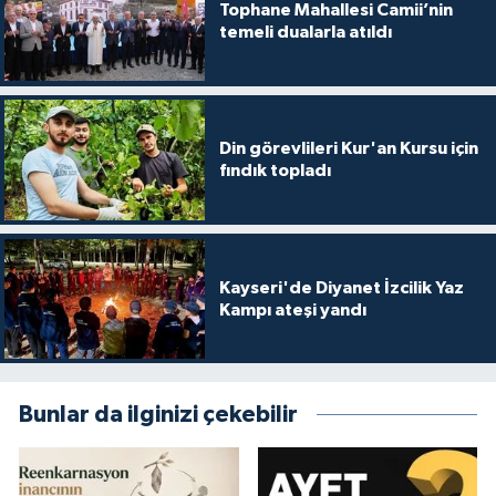
Tophane Mahallesi Camii’nin
temeli dualarla atıldı
Niğde Müftülüğü
Ordu Müftülüğü
Din görevlileri Kur'an Kursu için
Osmaniye Müftülüğü
fındık topladı
Rize Müftülüğü
Sakarya Müftülüğü
Kayseri'de Diyanet İzcilik Yaz
Kampı ateşi yandı
Samsun Müftülüğü
Siirt Müftülüğü
Bunlar da ilginizi çekebilir
Sinop Müftülüğü