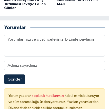
Muharrem Ayında Oruç
İndirilebilir Hicri Takvim-
Tutulması Tavsiye Edilen
1448
Yalova Müftülüğü
Günler
Yozgat Müftülüğü
Yorumlar
Zonguldak Müftülüğü
Gönder
Yorum yazarak
topluluk kurallarımızı
kabul etmiş bulunuyor
ve tüm sorumluluğu üstleniyorsunuz. Yazılan yorumlardan
DiyanetHaber hiçbir şekilde sorumlu tutulamaz.