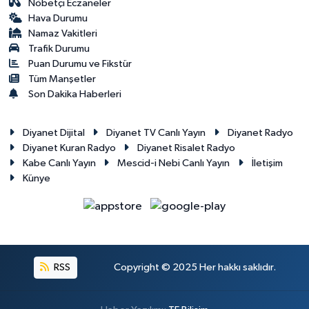
Nöbetçi Eczaneler
Hava Durumu
Namaz Vakitleri
Trafik Durumu
Puan Durumu ve Fikstür
Tüm Manşetler
Son Dakika Haberleri
Diyanet Dijital
Diyanet TV Canlı Yayın
Diyanet Radyo
Diyanet Kuran Radyo
Diyanet Risalet Radyo
Kabe Canlı Yayın
Mescid-i Nebi Canlı Yayın
İletişim
Künye
RSS
Copyright © 2025 Her hakkı saklıdır.