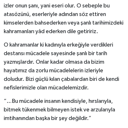
izler onun şanı, yani eseri olur. O sebeple bu
Bitlis Müftülüğü
Sağlık
atasözünü, eserleriyle adından söz ettiren
kimselerden bahsederken veya şanlı tarihimizdeki
Bolu Müftülüğü
Makaleler
kahramanları yâd ederken dile getiririz.
Burdur Müftülüğü
Ekonomi
O kahramanlar ki kadınıyla erkeğiyle verdikleri
destansı mücadele sayesinde şanlı bir tarih
Bursa Müftülüğü
Duyurular
yazmışlardır. Onlar kadar olmasa da bizim
hayatımız da zorlu mücadelelerin izleriyle
Çanakkale Müftülüğü
Podcast
doludur. Bizi güçlü kılan çabalardan biri de kendi
Çankırı Müftülüğü
Bilim, Teknoloji
nefislerimizle olan mücadelemizdir.
“…Bu mücadele insanın kendisiyle, hırslarıyla,
Çorum Müftülüğü
Biyografiler
bitmek tükenmek bilmeyen istek ve arzularıyla
Denizli Müftülüğü
Diyanet TV
imtihanından başka bir şey değildir.”