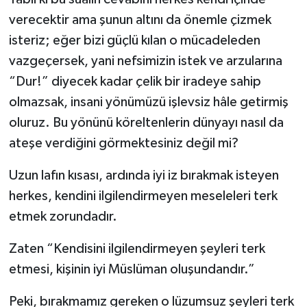
verecektir ama şunun altını da önemle çizmek
Karaman Müftülüğü
isteriz; eğer bizi güçlü kılan o mücadeleden
Kars Müftülüğü
vazgeçersek, yani nefsimizin istek ve arzularına
“Dur!” diyecek kadar çelik bir iradeye sahip
Kastamonu Müftülüğü
olmazsak, insani yönümüzü işlevsiz hâle getirmiş
oluruz. Bu yönünü köreltenlerin dünyayı nasıl da
Kayseri Müftülüğü
ateşe verdiğini görmektesiniz değil mi?
Kilis Müftülüğü
Uzun lafın kısası, ardında iyi iz bırakmak isteyen
Kırıkkale Müftülüğü
herkes, kendini ilgilendirmeyen meseleleri terk
etmek zorundadır.
Kırklareli Müftülüğü
Zaten “Kendisini ilgilendirmeyen şeyleri terk
Kırşehir Müftülüğü
etmesi, kişinin iyi Müslüman oluşundandır.”
Kocaeli Müftülüğü
Peki, bırakmamız gereken o lüzumsuz şeyleri terk